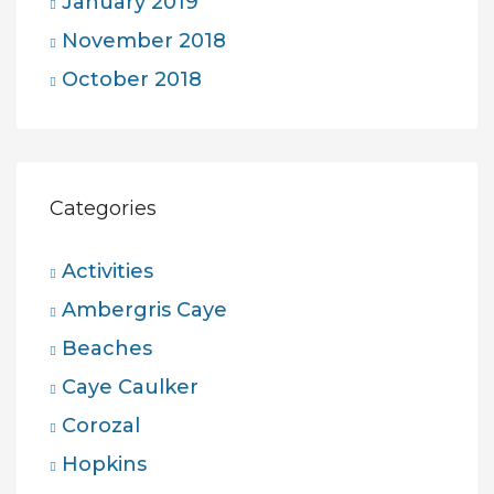
January 2019
November 2018
October 2018
Categories
Activities
Ambergris Caye
Beaches
Caye Caulker
Corozal
Hopkins