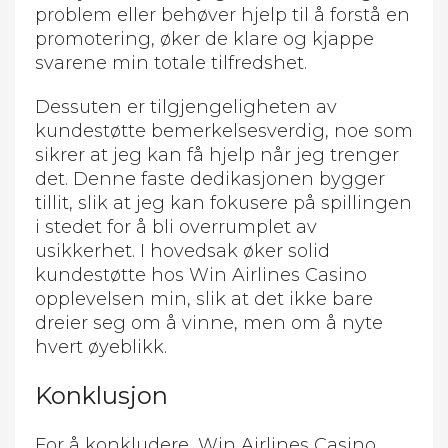
problem eller behøver hjelp til å forstå en
promotering, øker de klare og kjappe
svarene min totale tilfredshet.
Dessuten er tilgjengeligheten av
kundestøtte bemerkelsesverdig, noe som
sikrer at jeg kan få hjelp når jeg trenger
det. Denne faste dedikasjonen bygger
tillit, slik at jeg kan fokusere på spillingen
i stedet for å bli overrumplet av
usikkerhet. I hovedsak øker solid
kundestøtte hos Win Airlines Casino
opplevelsen min, slik at det ikke bare
dreier seg om å vinne, men om å nyte
hvert øyeblikk.
Konklusjon
For å konkludere, Win Airlines Casino