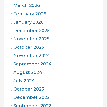
March 2026
February 2026
January 2026
December 2025
November 2025
October 2025
November 2024
September 2024
August 2024
July 2024
October 2023
December 2022
September 2022