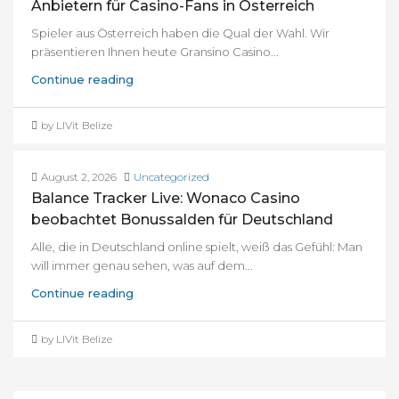
Anbietern für Casino-Fans in Österreich
Spieler aus Österreich haben die Qual der Wahl. Wir
präsentieren Ihnen heute Gransino Casino...
Continue reading
by LIVit Belize
August 2, 2026
Uncategorized
Balance Tracker Live: Wonaco Casino
beobachtet Bonussalden für Deutschland
Alle, die in Deutschland online spielt, weiß das Gefühl: Man
will immer genau sehen, was auf dem...
Continue reading
by LIVit Belize