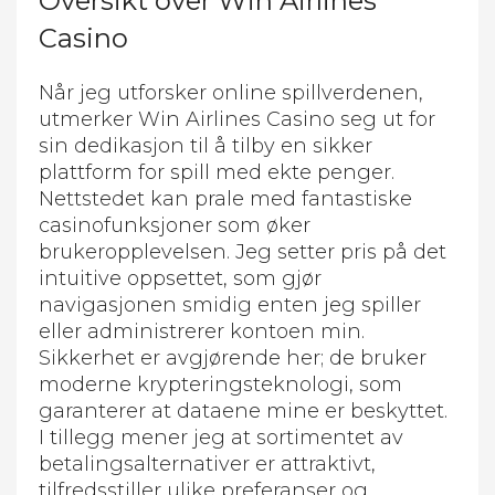
Oversikt over Win Airlines
Casino
Når jeg utforsker online spillverdenen,
utmerker Win Airlines Casino seg ut for
sin dedikasjon til å tilby en sikker
plattform for spill med ekte penger.
Nettstedet kan prale med fantastiske
casinofunksjoner som øker
brukeropplevelsen. Jeg setter pris på det
intuitive oppsettet, som gjør
navigasjonen smidig enten jeg spiller
eller administrerer kontoen min.
Sikkerhet er avgjørende her; de bruker
moderne krypteringsteknologi, som
garanterer at dataene mine er beskyttet.
I tillegg mener jeg at sortimentet av
betalingsalternativer er attraktivt,
tilfredsstiller ulike preferanser og