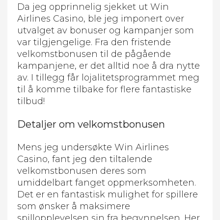
Da jeg opprinnelig sjekket ut Win
Airlines Casino, ble jeg imponert over
utvalget av bonuser og kampanjer som
var tilgjengelige. Fra den fristende
velkomstbonusen til de pågående
kampanjene, er det alltid noe å dra nytte
av. I tillegg får lojalitetsprogrammet meg
til å komme tilbake for flere fantastiske
tilbud!
Detaljer om velkomstbonusen
Mens jeg undersøkte Win Airlines
Casino, fant jeg den tiltalende
velkomstbonusen deres som
umiddelbart fanget oppmerksomheten.
Det er en fantastisk mulighet for spillere
som ønsker å maksimere
spillopplevelsen sin fra begynnelsen. Her