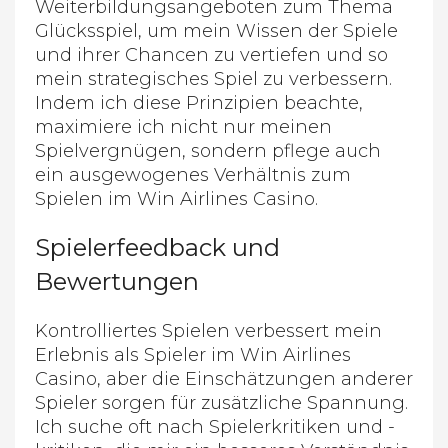
Weiterbildungsangeboten zum Thema
Glücksspiel, um mein Wissen der Spiele
und ihrer Chancen zu vertiefen und so
mein strategisches Spiel zu verbessern.
Indem ich diese Prinzipien beachte,
maximiere ich nicht nur meinen
Spielvergnügen, sondern pflege auch
ein ausgewogenes Verhältnis zum
Spielen im Win Airlines Casino.
Spielerfeedback und
Bewertungen
Kontrolliertes Spielen verbessert mein
Erlebnis als Spieler im Win Airlines
Casino, aber die Einschätzungen anderer
Spieler sorgen für zusätzliche Spannung.
Ich suche oft nach Spielerkritiken und -