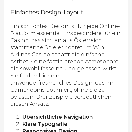
Einfaches Design-Layout
Ein schlichtes Design ist für jede Online-
Plattform essentiell, insbesondere für ein
Casino, das sich an aus Österreich
stammende Spieler richtet. Im Win
Airlines Casino schafft die einfache
Ästhetik eine faszinierende Atmosphäre,
die sowohl fesselnd und gelassen wirkt.
Sie finden hier ein
anwenderfreundliches Design, das Ihr
Gamerlebnis optimiert, ohne Sie zu
belasten. Drei Beispiele verdeutlichen
diesen Ansatz:
Übersichtliche Navigation
Klare Typografie
Responsives Design