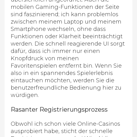
mobilen Gaming-Funktionen der Seite
sind faszinierend; ich kann problemlos
zwischen meinem Laptop und meinem
Smartphone wechseln, ohne dass
Funktionen oder Klarheit beeinträchtigt
werden. Die schnell reagierende UI sorgt
dafür, dass ich immer nur einen
Knopfdruck von meinen
Favoritenspielen entfernt bin. Wenn Sie
also in ein spannendes Spielerlebnis
eintauchen möchten, werden Sie die
benutzerfreundliche Bedienung hier zu
würdigen.
Rasanter Registrierungsprozess
Obwohl ich schon viele Online-Casinos
ausprobiert habe, sticht der schnelle