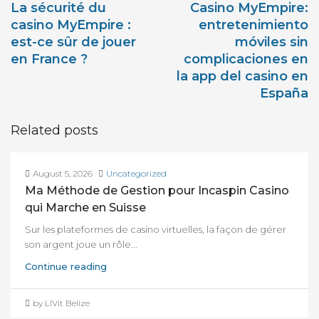
La sécurité du
Casino MyEmpire:
casino MyEmpire :
entretenimiento
est-ce sûr de jouer
móviles sin
en France ?
complicaciones en
la app del casino en
España
Related posts
August 5, 2026
Uncategorized
Ma Méthode de Gestion pour Incaspin Casino
qui Marche en Suisse
Sur les plateformes de casino virtuelles, la façon de gérer
son argent joue un rôle...
Continue reading
by LIVit Belize