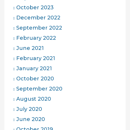
October 2023
December 2022
September 2022
February 2022
June 2021
February 2021
January 2021
October 2020
September 2020
August 2020
July 2020
June 2020
October 2019