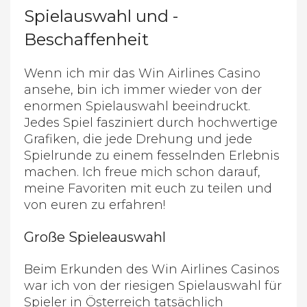
Spielauswahl und -
Beschaffenheit
Wenn ich mir das Win Airlines Casino
ansehe, bin ich immer wieder von der
enormen Spielauswahl beeindruckt.
Jedes Spiel fasziniert durch hochwertige
Grafiken, die jede Drehung und jede
Spielrunde zu einem fesselnden Erlebnis
machen. Ich freue mich schon darauf,
meine Favoriten mit euch zu teilen und
von euren zu erfahren!
Große Spieleauswahl
Beim Erkunden des Win Airlines Casinos
war ich von der riesigen Spielauswahl für
Spieler in Österreich tatsächlich