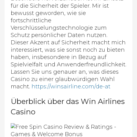
für die Sicherheit der Spieler. Mir ist
bewusst geworden, wie sie
fortschrittliche
Verschlüsselungstechnologie zum
Schutz persönlicher Daten nutzen.
Dieser Akzent auf Sicherheit macht mich
interessiert, was sie sonst noch zu bieten
haben, insbesondere in Bezug auf
Spielvielfalt und Anwenderfreundlichkeit.
Lassen Sie uns genauer an, was dieses
Casino zu einer glaubwürdigen Wahl
macht.
https://winsairline.com/de-at
Überblick über das Win Airlines
Casino