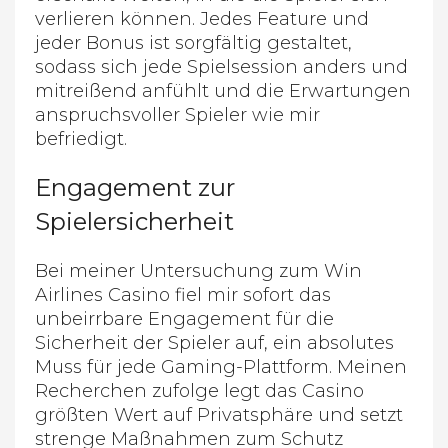
verlieren können. Jedes Feature und
jeder Bonus ist sorgfältig gestaltet,
sodass sich jede Spielsession anders und
mitreißend anfühlt und die Erwartungen
anspruchsvoller Spieler wie mir
befriedigt.
Engagement zur
Spielersicherheit
Bei meiner Untersuchung zum Win
Airlines Casino fiel mir sofort das
unbeirrbare Engagement für die
Sicherheit der Spieler auf, ein absolutes
Muss für jede Gaming-Plattform. Meinen
Recherchen zufolge legt das Casino
größten Wert auf Privatsphäre und setzt
strenge Maßnahmen zum Schutz