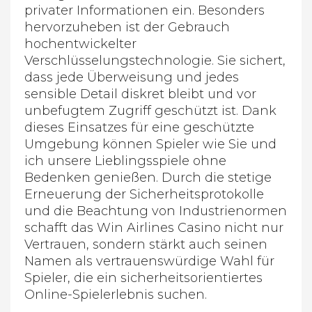
privater Informationen ein. Besonders
hervorzuheben ist der Gebrauch
hochentwickelter
Verschlüsselungstechnologie. Sie sichert,
dass jede Überweisung und jedes
sensible Detail diskret bleibt und vor
unbefugtem Zugriff geschützt ist. Dank
dieses Einsatzes für eine geschützte
Umgebung können Spieler wie Sie und
ich unsere Lieblingsspiele ohne
Bedenken genießen. Durch die stetige
Erneuerung der Sicherheitsprotokolle
und die Beachtung von Industrienormen
schafft das Win Airlines Casino nicht nur
Vertrauen, sondern stärkt auch seinen
Namen als vertrauenswürdige Wahl für
Spieler, die ein sicherheitsorientiertes
Online-Spielerlebnis suchen.