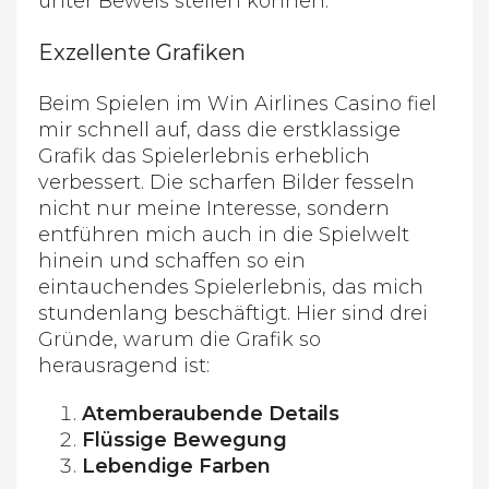
unter Beweis stellen können.
Exzellente Grafiken
Beim Spielen im Win Airlines Casino fiel
mir schnell auf, dass die erstklassige
Grafik das Spielerlebnis erheblich
verbessert. Die scharfen Bilder fesseln
nicht nur meine Interesse, sondern
entführen mich auch in die Spielwelt
hinein und schaffen so ein
eintauchendes Spielerlebnis, das mich
stundenlang beschäftigt. Hier sind drei
Gründe, warum die Grafik so
herausragend ist:
Atemberaubende Details
Flüssige Bewegung
Lebendige Farben