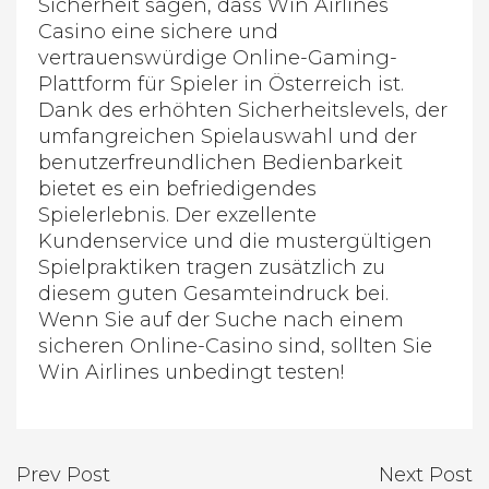
Sicherheit sagen, dass Win Airlines
Casino eine sichere und
vertrauenswürdige Online-Gaming-
Plattform für Spieler in Österreich ist.
Dank des erhöhten Sicherheitslevels, der
umfangreichen Spielauswahl und der
benutzerfreundlichen Bedienbarkeit
bietet es ein befriedigendes
Spielerlebnis. Der exzellente
Kundenservice und die mustergültigen
Spielpraktiken tragen zusätzlich zu
diesem guten Gesamteindruck bei.
Wenn Sie auf der Suche nach einem
sicheren Online-Casino sind, sollten Sie
Win Airlines unbedingt testen!
Prev Post
Next Post