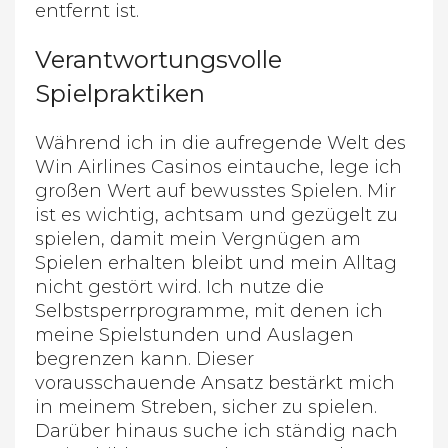
entfernt ist.
Verantwortungsvolle
Spielpraktiken
Während ich in die aufregende Welt des
Win Airlines Casinos eintauche, lege ich
großen Wert auf bewusstes Spielen. Mir
ist es wichtig, achtsam und gezügelt zu
spielen, damit mein Vergnügen am
Spielen erhalten bleibt und mein Alltag
nicht gestört wird. Ich nutze die
Selbstsperrprogramme, mit denen ich
meine Spielstunden und Auslagen
begrenzen kann. Dieser
vorausschauende Ansatz bestärkt mich
in meinem Streben, sicher zu spielen.
Darüber hinaus suche ich ständig nach