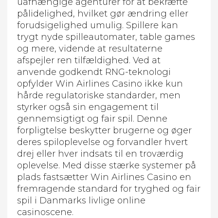
uafhængige agenturer for at bekræfte
pålidelighed, hvilket gør ændring eller
forudsigelighed umulig. Spillere kan
trygt nyde spilleautomater, table games
og mere, vidende at resultaterne
afspejler ren tilfældighed. Ved at
anvende godkendt RNG-teknologi
opfylder Win Airlines Casino ikke kun
hårde regulatoriske standarder, men
styrker også sin engagement til
gennemsigtigt og fair spil. Denne
forpligtelse beskytter brugerne og øger
deres spiloplevelse og forvandler hvert
drej eller hver indsats til en troværdig
oplevelse. Med disse stærke systemer på
plads fastsætter Win Airlines Casino en
fremragende standard for tryghed og fair
spil i Danmarks livlige online
casinoscene.