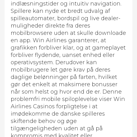
indlæsningstider og intuitiv navigation.
Spillere kan nyde et bredt udvalg af
spilleautomater, bordspil og live dealer-
muligheder direkte fra deres
mobilbrowsere uden at skulle downloade
en app. Win Airlines garanterer, at
grafikken forbliver klar, og at gameplayet
forbliver flydende, uanset enhed eller
operativsystem. Derudover kan
mobilbrugere let gøre krav på deres
daglige belønninger på farten, hvilket
gør det enkelt at maksimere bonusser
når som helst og hvor end de er. Denne
problemfri mobile spiloplevelse viser Win
Airlines Casinos forpligtelse i at
imødekomme de danske spilleres
skiftende behov og øge
tilgængeligheden uden at gå på
kompromis med kvalitet eller