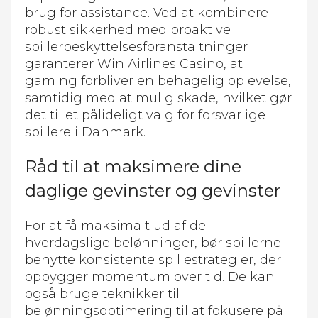
brug for assistance. Ved at kombinere
robust sikkerhed med proaktive
spillerbeskyttelsesforanstaltninger
garanterer Win Airlines Casino, at
gaming forbliver en behagelig oplevelse,
samtidig med at mulig skade, hvilket gør
det til et pålideligt valg for forsvarlige
spillere i Danmark.
Råd til at maksimere dine
daglige gevinster og gevinster
For at få maksimalt ud af de
hverdagslige belønninger, bør spillerne
benytte konsistente spillestrategier, der
opbygger momentum over tid. De kan
også bruge teknikker til
belønningsoptimering til at fokusere på