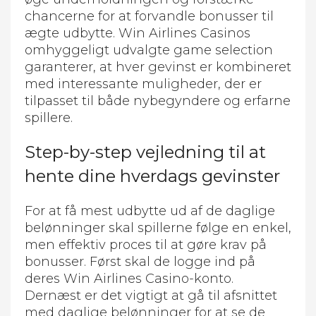
chancerne for at forvandle bonusser til
ægte udbytte. Win Airlines Casinos
omhyggeligt udvalgte game selection
garanterer, at hver gevinst er kombineret
med interessante muligheder, der er
tilpasset til både nybegyndere og erfarne
spillere.
Step-by-step vejledning til at
hente dine hverdags gevinster
For at få mest udbytte ud af de daglige
belønninger skal spillerne følge en enkel,
men effektiv proces til at gøre krav på
bonusser. Først skal de logge ind på
deres Win Airlines Casino-konto.
Dernæst er det vigtigt at gå til afsnittet
med daglige belønninger for at se de