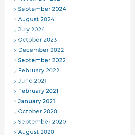
September 2024
August 2024
July 2024
October 2023
December 2022
September 2022
February 2022
June 2021
February 2021
January 2021
October 2020
September 2020
August 2020