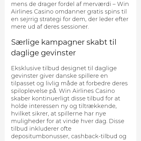
mens de drager fordel af merværdi – Win
Airlines Casino omdanner gratis spins til
en sejrrig strategi for dem, der leder efter
mere ud af deres sessioner.
Særlige kampagner skabt til
daglige gevinster
Eksklusive tilbud designet til daglige
gevinster giver danske spillere en
tilpasset og livlig måde at forbedre deres
spiloplevelse på. Win Airlines Casino
skaber kontinuerligt disse tilbud for at
holde interessen ny og tiltrækkende,
hvilket sikrer, at spillerne har nye
muligheder for at vinde hver dag. Disse
tilbud inkluderer ofte
depositumbonusser, cashback-tilbud og