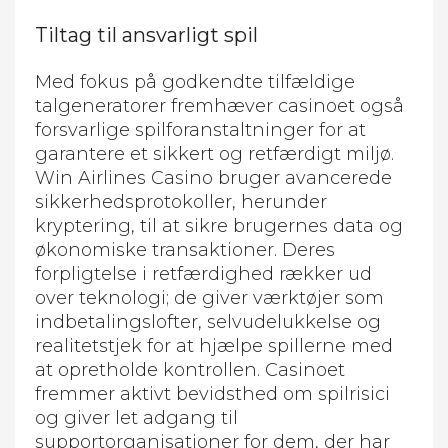
Tiltag til ansvarligt spil
Med fokus på godkendte tilfældige
talgeneratorer fremhæver casinoet også
forsvarlige spilforanstaltninger for at
garantere et sikkert og retfærdigt miljø.
Win Airlines Casino bruger avancerede
sikkerhedsprotokoller, herunder
kryptering, til at sikre brugernes data og
økonomiske transaktioner. Deres
forpligtelse i retfærdighed rækker ud
over teknologi; de giver værktøjer som
indbetalingslofter, selvudelukkelse og
realitetstjek for at hjælpe spillerne med
at opretholde kontrollen. Casinoet
fremmer aktivt bevidsthed om spilrisici
og giver let adgang til
supportorganisationer for dem, der har