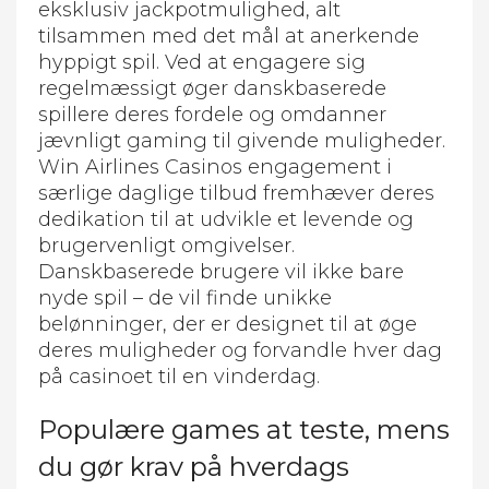
eksklusiv jackpotmulighed, alt
tilsammen med det mål at anerkende
hyppigt spil. Ved at engagere sig
regelmæssigt øger danskbaserede
spillere deres fordele og omdanner
jævnligt gaming til givende muligheder.
Win Airlines Casinos engagement i
særlige daglige tilbud fremhæver deres
dedikation til at udvikle et levende og
brugervenligt omgivelser.
Danskbaserede brugere vil ikke bare
nyde spil – de vil finde unikke
belønninger, der er designet til at øge
deres muligheder og forvandle hver dag
på casinoet til en vinderdag.
Populære games at teste, mens
du gør krav på hverdags