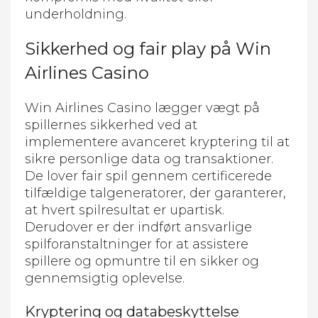
underholdning.
Sikkerhed og fair play på Win
Airlines Casino
Win Airlines Casino lægger vægt på
spillernes sikkerhed ved at
implementere avanceret kryptering til at
sikre personlige data og transaktioner.
De lover fair spil gennem certificerede
tilfældige talgeneratorer, der garanterer,
at hvert spilresultat er upartisk.
Derudover er der indført ansvarlige
spilforanstaltninger for at assistere
spillere og opmuntre til en sikker og
gennemsigtig oplevelse.
Kryptering og databeskyttelse