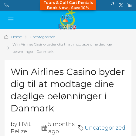
Tours & Golf Cart Rentals
Book Now - Save 10%
Home
Uncategorized
Win Airlines Casino byder dig til at modtage dine daglige
belønninger i Danmark
Win Airlines Casino byder
dig til at modtage dine
daglige belønninger i
Danmark
by LIVit
5 months
Uncategorized
Belize
ago