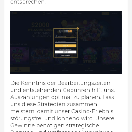
entsprechen.
Die Kenntnis der Bearbeitungszeiten
und entstehenden Gebühren hilft uns,
Auszahlungen optimal zu planen. Lass
uns diese Strategien zusammen
meistern, damit unser Casino-Erlebnis
störungsfrei und lohnend wird. Unsere
Gewinne benötigen strategische