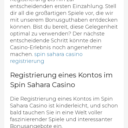
entscheidenden ersten Einzahlung. Stell
dir all die großartigen Spiele vor, die wir
mit unserem Bonusguthaben entdecken
können. Bist du bereit, diese Gelegenheit
optimal zu verwenden? Der nächste
entscheidende Schritt könnte dein
Casino-Erlebnis noch angenehmer
machen.
spin sahara casino
registrierung
Registrierung eines Kontos im
Spin Sahara Casino
Die Registrierung eines Kontos im Spin
Sahara Casino ist kinderleicht, und schon
bald tauchen Sie in eine Welt voller
faszinierender Spiele und interessanter
Bonusangebote ein.