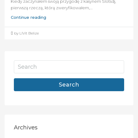
Kiedy zaczynałem swoją przygodę z kasynem Slotsdj,
pierwszą rzeczą, którą zweryfikowałem,...
Continue reading
by LIVit Belize
Search
Archives