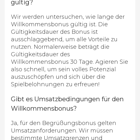
gültig?
Wir werden untersuchen, wie lange der
Willkommensbonus gültig ist. Die
Gültigkeitsdauer des Bonus ist
ausschlaggebend, um alle Vorteile zu
nutzen. Normalerweise beträgt die
Gültigkeitsdauer des
Willkommensbonus 30 Tage. Agieren Sie
also schnell, um sein volles Potenzial
auszuschöpfen und sich über die
Spielbelohnungen zu erfreuen!
Gibt es Umsatzbedingungen für den
Willkommensbonus?
Ja, für den Begrüßungsbonus gelten
Umsatzanforderungen. Wir müssen
bestimmte Umsatzgrenzen und