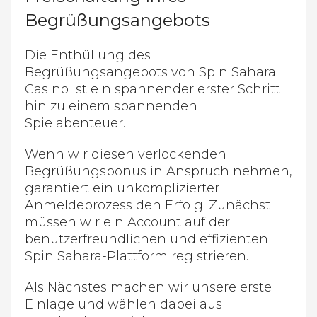
Begrüßungsangebots
Die Enthüllung des
Begrüßungsangebots von Spin Sahara
Casino ist ein spannender erster Schritt
hin zu einem spannenden
Spielabenteuer.
Wenn wir diesen verlockenden
Begrüßungsbonus in Anspruch nehmen,
garantiert ein unkomplizierter
Anmeldeprozess den Erfolg. Zunächst
müssen wir ein Account auf der
benutzerfreundlichen und effizienten
Spin Sahara-Plattform registrieren.
Als Nächstes machen wir unsere erste
Einlage und wählen dabei aus