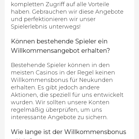
kompletten Zugriff auf alle Vorteile
haben. Gebrauchen wir diese Angebote
und perfektionieren wir unser
Spielerlebnis unterwegs!
Können bestehende Spieler ein
Willkommensangebot erhalten?
Bestehende Spieler können in den
meisten Casinos in der Regel keinen
Willkommensbonus für Neukunden
erhalten. Es gibt jedoch andere
Aktionen, die speziell für uns entwickelt
wurden. Wir sollten unsere Konten
regelmäßig überprüfen, um uns
interessante Angebote zu sichern.
Wie lange ist der Willkommensbonus