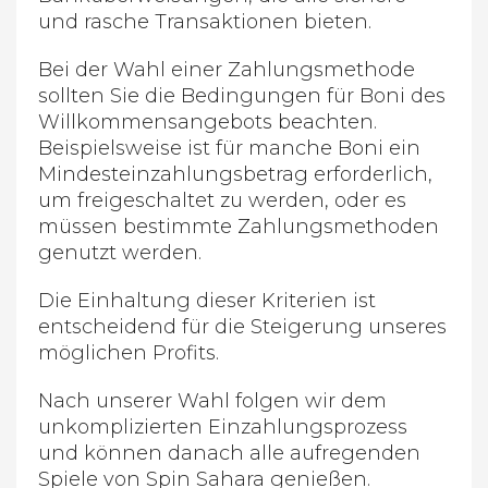
und rasche Transaktionen bieten.
Bei der Wahl einer Zahlungsmethode
sollten Sie die Bedingungen für Boni des
Willkommensangebots beachten.
Beispielsweise ist für manche Boni ein
Mindesteinzahlungsbetrag erforderlich,
um freigeschaltet zu werden, oder es
müssen bestimmte Zahlungsmethoden
genutzt werden.
Die Einhaltung dieser Kriterien ist
entscheidend für die Steigerung unseres
möglichen Profits.
Nach unserer Wahl folgen wir dem
unkomplizierten Einzahlungsprozess
und können danach alle aufregenden
Spiele von Spin Sahara genießen.