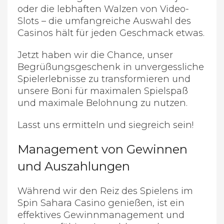
oder die lebhaften Walzen von Video-
Slots – die umfangreiche Auswahl des
Casinos hält für jeden Geschmack etwas.
Jetzt haben wir die Chance, unser
Begrüßungsgeschenk in unvergessliche
Spielerlebnisse zu transformieren und
unsere Boni für maximalen Spielspaß
und maximale Belohnung zu nutzen.
Lasst uns ermitteln und siegreich sein!
Management von Gewinnen
und Auszahlungen
Während wir den Reiz des Spielens im
Spin Sahara Casino genießen, ist ein
effektives Gewinnmanagement und