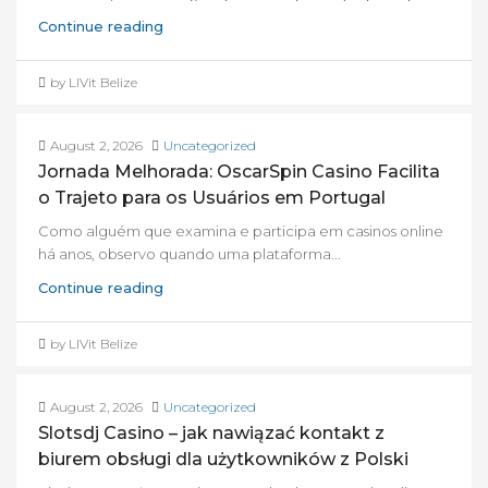
Continue reading
by LIVit Belize
August 2, 2026
Uncategorized
Jornada Melhorada: OscarSpin Casino Facilita
o Trajeto para os Usuários em Portugal
Como alguém que examina e participa em casinos online
há anos, observo quando uma plataforma...
Continue reading
by LIVit Belize
August 2, 2026
Uncategorized
Slotsdj Casino – jak nawiązać kontakt z
biurem obsługi dla użytkowników z Polski