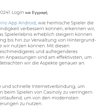
sino App Android
, wie heimische Spieler die
ndigkeit verbessern können, erkennen wir,
s Spielerlebnis erheblich steigern können.
ung bis hin zur Verwaltung von Hintergrund-
ie wir nutzen können. Mit diesen
geschmeidigeres und aufregenderes
ten Anpassungen sind am effektivsten, um
etrachten wir die Aspekte genauer an.
ge und schnelle Internetverbindung, um
beim Spielen von Casinoly zu verringern.
fortlaufend, um von den modernsten
erungen zu nutzen.