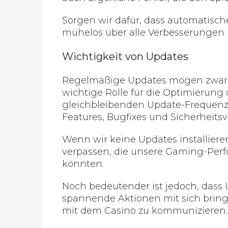
Sorgen wir dafür, dass automatisch
mühelos über alle Verbesserungen i
Wichtigkeit von Updates
Regelmäßige Updates mögen zwar u
wichtige Rolle für die Optimierung
gleichbleibenden Update-Frequenz 
Features, Bugfixes und Sicherheits
Wenn wir keine Updates installiere
verpassen, die unsere Gaming-Perf
könnten.
Noch bedeutender ist jedoch, dass
spannende Aktionen mit sich bring
mit dem Casino zu kommunizieren.