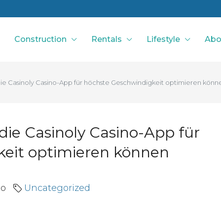
Construction
Rentals
Lifestyle
Abo
ie Casinoly Casino-App für höchste Geschwindigkeit optimieren könn
die Casinoly Casino-App für
keit optimieren können
go
Uncategorized