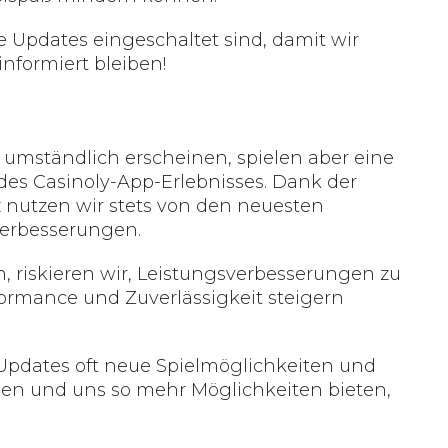
e Updates eingeschaltet sind, damit wir
nformiert bleiben!
mständlich erscheinen, spielen aber eine
 des Casinoly-App-Erlebnisses. Dank der
nutzen wir stets von den neuesten
verbesserungen.
n, riskieren wir, Leistungsverbesserungen zu
ormance und Zuverlässigkeit steigern
 Updates oft neue Spielmöglichkeiten und
en und uns so mehr Möglichkeiten bieten,