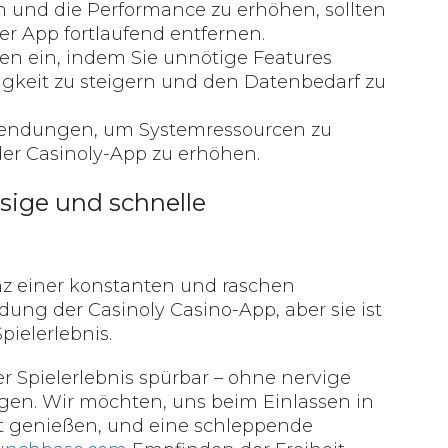
n und die Performance zu erhöhen, sollten
r App fortlaufend entfernen.
en ein, indem Sie unnötige Features
gkeit zu steigern und den Datenbedarf zu
wendungen, um Systemressourcen zu
der Casinoly-App zu erhöhen.
ssige und schnelle
nz einer konstanten und raschen
ung der Casinoly Casino-App, aber sie ist
pielerlebnis.
 Spielerlebnis spürbar – ohne nervige
en. Wir möchten, uns beim Einlassen in
t genießen, und eine schleppende