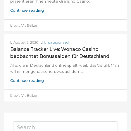
präsentieren Ihnen heute Gransino Casino...
Continue reading
by LIVit Belize
August 2, 2026
Uncategorized
Balance Tracker Live: Wonaco Casino
beobachtet Bonussalden für Deutschland
Alle, die in Deutschland online spielt, weiß das Gefühl: Man
will immer genau sehen, was auf dem...
Continue reading
by LIVit Belize