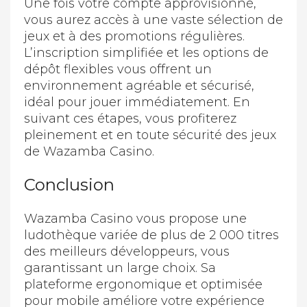
Une fois votre compte approvisionné,
vous aurez accès à une vaste sélection de
jeux et à des promotions régulières.
L’inscription simplifiée et les options de
dépôt flexibles vous offrent un
environnement agréable et sécurisé,
idéal pour jouer immédiatement. En
suivant ces étapes, vous profiterez
pleinement et en toute sécurité des jeux
de Wazamba Casino.
Conclusion
Wazamba Casino vous propose une
ludothèque variée de plus de 2 000 titres
des meilleurs développeurs, vous
garantissant un large choix. Sa
plateforme ergonomique et optimisée
pour mobile améliore votre expérience