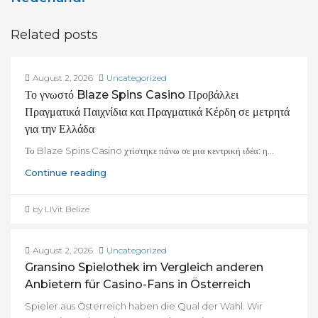
Related posts
August 2, 2026
Uncategorized
Το γνωστό Blaze Spins Casino Προβάλλει
Πραγματικά Παιχνίδια και Πραγματικά Κέρδη σε μετρητά
για την Ελλάδα
Το Blaze Spins Casino χτίστηκε πάνω σε μια κεντρική ιδέα: η...
Continue reading
by LIVit Belize
August 2, 2026
Uncategorized
Gransino Spielothek im Vergleich anderen
Anbietern für Casino-Fans in Österreich
Spieler aus Österreich haben die Qual der Wahl. Wir