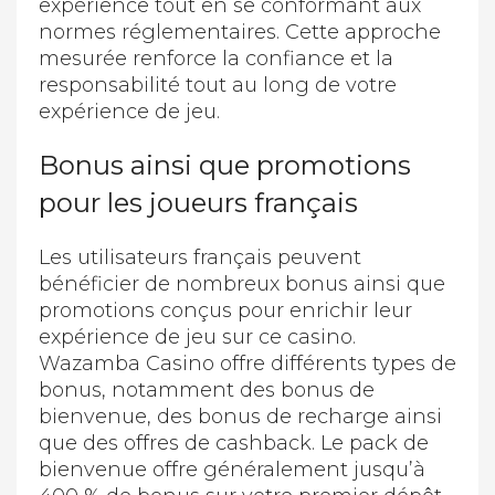
expérience tout en se conformant aux
normes réglementaires. Cette approche
mesurée renforce la confiance et la
responsabilité tout au long de votre
expérience de jeu.
Bonus ainsi que promotions
pour les joueurs français
Les utilisateurs français peuvent
bénéficier de nombreux bonus ainsi que
promotions conçus pour enrichir leur
expérience de jeu sur ce casino.
Wazamba Casino offre différents types de
bonus, notamment des bonus de
bienvenue, des bonus de recharge ainsi
que des offres de cashback. Le pack de
bienvenue offre généralement jusqu’à