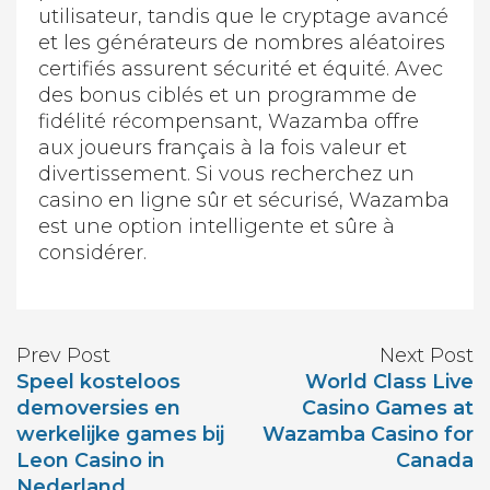
utilisateur, tandis que le cryptage avancé
et les générateurs de nombres aléatoires
certifiés assurent sécurité et équité. Avec
des bonus ciblés et un programme de
fidélité récompensant, Wazamba offre
aux joueurs français à la fois valeur et
divertissement. Si vous recherchez un
casino en ligne sûr et sécurisé, Wazamba
est une option intelligente et sûre à
considérer.
Prev Post
Next Post
Speel kosteloos
World Class Live
demoversies en
Casino Games at
werkelijke games bij
Wazamba Casino for
Leon Casino in
Canada
Nederland.