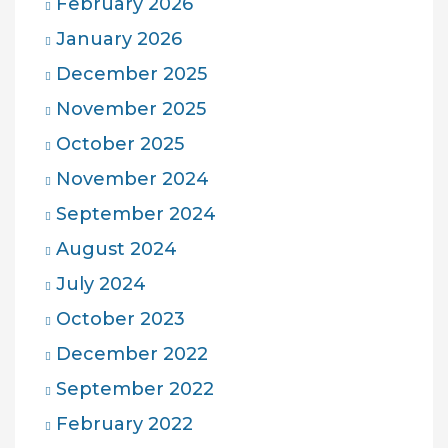
February 2026
January 2026
December 2025
November 2025
October 2025
November 2024
September 2024
August 2024
July 2024
October 2023
December 2022
September 2022
February 2022