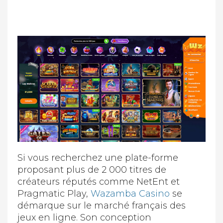
Si vous recherchez une plate-forme
proposant plus de 2 000 titres de
créateurs réputés comme NetEnt et
Pragmatic Play,
Wazamba Casino
se
démarque sur le marché français des
jeux en ligne. Son conception