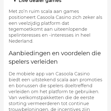
Live dealer games
Met zo’n ruim scala aan games
positioneert Casoola Casino zich zeker als
een veelzijdig platform dat
tegemoetkomt aan uiteenlopende
spelinteresses en -interesses in heel
Nederland.
Aanbiedingen en voordelen die
spelers verleiden
De mobiele app van Casoola Casino
biedt een uitstekend scala aan promoties
en bonussen die spelers doeltreffend
verleiden om het platform te gebruiken.
Van welkomstpakketten die de eerste
storting vermeerderen tot continue
trouwbeloningen, de incentives zijn