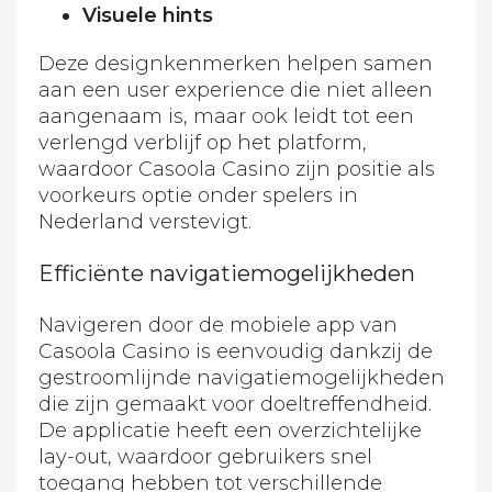
Visuele hints
Deze designkenmerken helpen samen
aan een user experience die niet alleen
aangenaam is, maar ook leidt tot een
verlengd verblijf op het platform,
waardoor Casoola Casino zijn positie als
voorkeurs optie onder spelers in
Nederland verstevigt.
Efficiënte navigatiemogelijkheden
Navigeren door de mobiele app van
Casoola Casino is eenvoudig dankzij de
gestroomlijnde navigatiemogelijkheden
die zijn gemaakt voor doeltreffendheid.
De applicatie heeft een overzichtelijke
lay-out, waardoor gebruikers snel
toegang hebben tot verschillende