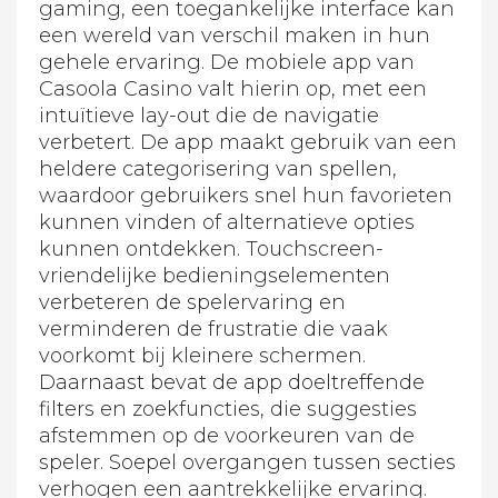
gaming, een toegankelijke interface kan
een wereld van verschil maken in hun
gehele ervaring. De mobiele app van
Casoola Casino valt hierin op, met een
intuïtieve lay-out die de navigatie
verbetert. De app maakt gebruik van een
heldere categorisering van spellen,
waardoor gebruikers snel hun favorieten
kunnen vinden of alternatieve opties
kunnen ontdekken. Touchscreen-
vriendelijke bedieningselementen
verbeteren de spelervaring en
verminderen de frustratie die vaak
voorkomt bij kleinere schermen.
Daarnaast bevat de app doeltreffende
filters en zoekfuncties, die suggesties
afstemmen op de voorkeuren van de
speler. Soepel overgangen tussen secties
verhogen een aantrekkelijke ervaring.