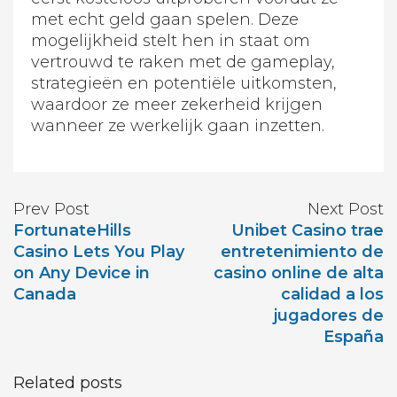
met echt geld gaan spelen. Deze
mogelijkheid stelt hen in staat om
vertrouwd te raken met de gameplay,
strategieën en potentiële uitkomsten,
waardoor ze meer zekerheid krijgen
wanneer ze werkelijk gaan inzetten.
Prev Post
Next Post
FortunateHills
Unibet Casino trae
Casino Lets You Play
entretenimiento de
on Any Device in
casino online de alta
Canada
calidad a los
jugadores de
España
Related posts