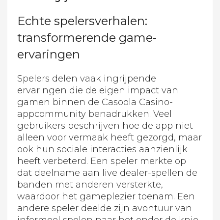
Echte spelersverhalen:
transformerende game-
ervaringen
Spelers delen vaak ingrijpende
ervaringen die de eigen impact van
gamen binnen de Casoola Casino-
appcommunity benadrukken. Veel
gebruikers beschrijven hoe de app niet
alleen voor vermaak heeft gezorgd, maar
ook hun sociale interacties aanzienlijk
heeft verbeterd. Een speler merkte op
dat deelname aan live dealer-spellen de
banden met anderen versterkte,
waardoor het gameplezier toenam. Een
andere speler deelde zijn avontuur van
informeel spelen naar het onder de knie