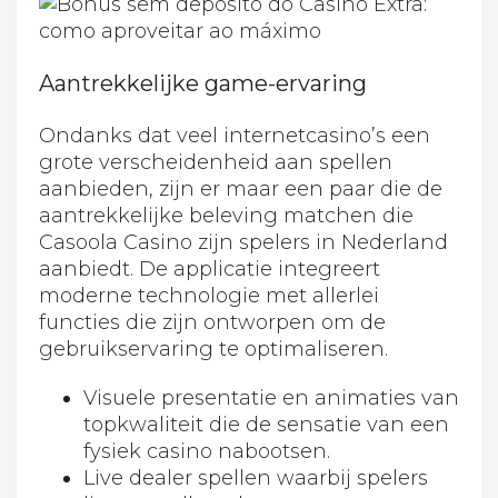
Aantrekkelijke game-ervaring
Ondanks dat veel internetcasino’s een
grote verscheidenheid aan spellen
aanbieden, zijn er maar een paar die de
aantrekkelijke beleving matchen die
Casoola Casino zijn spelers in Nederland
aanbiedt. De applicatie integreert
moderne technologie met allerlei
functies die zijn ontworpen om de
gebruikservaring te optimaliseren.
Visuele presentatie en animaties van
topkwaliteit die de sensatie van een
fysiek casino nabootsen.
Live dealer spellen waarbij spelers