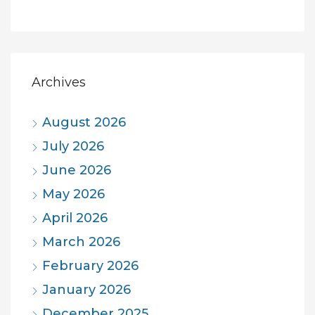
Archives
August 2026
July 2026
June 2026
May 2026
April 2026
March 2026
February 2026
January 2026
December 2025