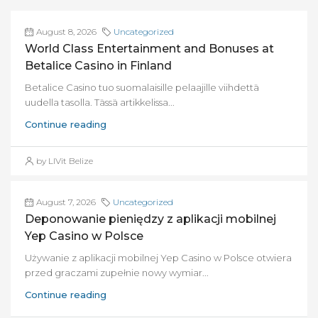
August 8, 2026
Uncategorized
World Class Entertainment and Bonuses at
Betalice Casino in Finland
Betalice Casino tuo suomalaisille pelaajille viihdettä
uudella tasolla. Tässä artikkelissa...
Continue reading
by LIVit Belize
August 7, 2026
Uncategorized
Deponowanie pieniędzy z aplikacji mobilnej
Yep Casino w Polsce
Używanie z aplikacji mobilnej Yep Casino w Polsce otwiera
przed graczami zupełnie nowy wymiar...
Continue reading