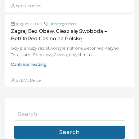
by LIVit Belize
August 7, 2026
Uncategorized
Zagraj Bez Obaw, Ciesz się Swobodą –
BetOnRed Casino na Polskę
Gdy pierwszy raz otworzyłem stronę Betonred Kasyno
Totalizator Sportowy Casino, natychmiast...
Continue reading
by LIVit Belize
Search