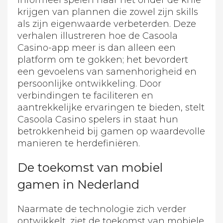
krijgen van plannen die zowel zijn skills
als zijn eigenwaarde verbeterden. Deze
verhalen illustreren hoe de Casoola
Casino-app meer is dan alleen een
platform om te gokken; het bevordert
een gevoelens van samenhorigheid en
persoonlijke ontwikkeling. Door
verbindingen te faciliteren en
aantrekkelijke ervaringen te bieden, stelt
Casoola Casino spelers in staat hun
betrokkenheid bij gamen op waardevolle
manieren te herdefiniëren.
De toekomst van mobiel
gamen in Nederland
Naarmate de technologie zich verder
ontwikkelt, ziet de toekomst van mobiele