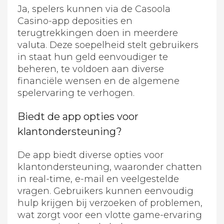
Ja, spelers kunnen via de Casoola
Casino-app deposities en
terugtrekkingen doen in meerdere
valuta. Deze soepelheid stelt gebruikers
in staat hun geld eenvoudiger te
beheren, te voldoen aan diverse
financiële wensen en de algemene
spelervaring te verhogen.
Biedt de app opties voor
klantondersteuning?
De app biedt diverse opties voor
klantondersteuning, waaronder chatten
in real-time, e-mail en veelgestelde
vragen. Gebruikers kunnen eenvoudig
hulp krijgen bij verzoeken of problemen,
wat zorgt voor een vlotte game-ervaring