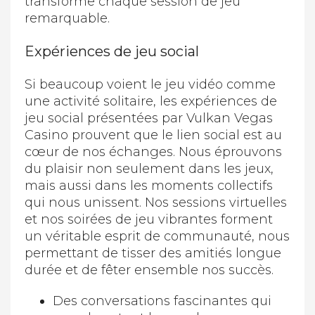
transforme chaque session de jeu
remarquable.
Expériences de jeu social
Si beaucoup voient le jeu vidéo comme
une activité solitaire, les expériences de
jeu social présentées par Vulkan Vegas
Casino prouvent que le lien social est au
cœur de nos échanges. Nous éprouvons
du plaisir non seulement dans les jeux,
mais aussi dans les moments collectifs
qui nous unissent. Nos sessions virtuelles
et nos soirées de jeu vibrantes forment
un véritable esprit de communauté, nous
permettant de tisser des amitiés longue
durée et de fêter ensemble nos succès.
Des conversations fascinantes qui