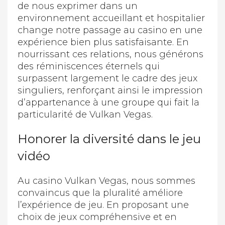
de nous exprimer dans un
environnement accueillant et hospitalier
change notre passage au casino en une
expérience bien plus satisfaisante. En
nourrissant ces relations, nous générons
des réminiscences éternels qui
surpassent largement le cadre des jeux
singuliers, renforçant ainsi le impression
d’appartenance à une groupe qui fait la
particularité de Vulkan Vegas.
Honorer la diversité dans le jeu
vidéo
Au casino Vulkan Vegas, nous sommes
convaincus que la pluralité améliore
l’expérience de jeu. En proposant une
choix de jeux compréhensive et en