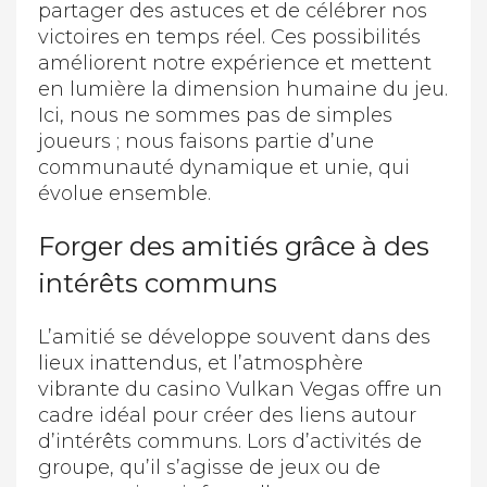
partager des astuces et de célébrer nos
victoires en temps réel. Ces possibilités
améliorent notre expérience et mettent
en lumière la dimension humaine du jeu.
Ici, nous ne sommes pas de simples
joueurs ; nous faisons partie d’une
communauté dynamique et unie, qui
évolue ensemble.
Forger des amitiés grâce à des
intérêts communs
L’amitié se développe souvent dans des
lieux inattendus, et l’atmosphère
vibrante du casino Vulkan Vegas offre un
cadre idéal pour créer des liens autour
d’intérêts communs. Lors d’activités de
groupe, qu’il s’agisse de jeux ou de