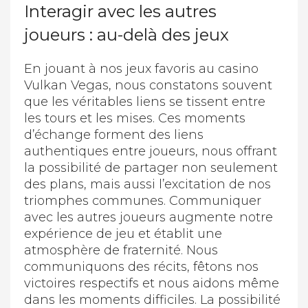
Interagir avec les autres
joueurs : au-delà des jeux
En jouant à nos jeux favoris au casino
Vulkan Vegas, nous constatons souvent
que les véritables liens se tissent entre
les tours et les mises. Ces moments
d’échange forment des liens
authentiques entre joueurs, nous offrant
la possibilité de partager non seulement
des plans, mais aussi l’excitation de nos
triomphes communes. Communiquer
avec les autres joueurs augmente notre
expérience de jeu et établit une
atmosphère de fraternité. Nous
communiquons des récits, fêtons nos
victoires respectifs et nous aidons même
dans les moments difficiles. La possibilité