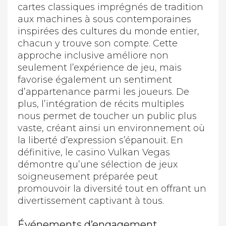
cartes classiques imprégnés de tradition
aux machines à sous contemporaines
inspirées des cultures du monde entier,
chacun y trouve son compte. Cette
approche inclusive améliore non
seulement l’expérience de jeu, mais
favorise également un sentiment
d’appartenance parmi les joueurs. De
plus, l’intégration de récits multiples
nous permet de toucher un public plus
vaste, créant ainsi un environnement où
la liberté d’expression s’épanouit. En
définitive, le casino Vulkan Vegas
démontre qu’une sélection de jeux
soigneusement préparée peut
promouvoir la diversité tout en offrant un
divertissement captivant à tous.
Événements d’engagement