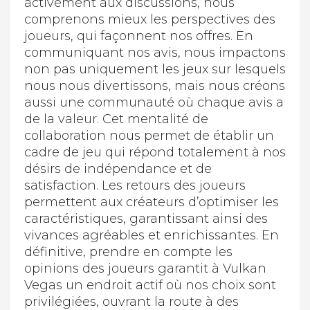
activement aux discussions, nous
comprenons mieux les perspectives des
joueurs, qui façonnent nos offres. En
communiquant nos avis, nous impactons
non pas uniquement les jeux sur lesquels
nous nous divertissons, mais nous créons
aussi une communauté où chaque avis a
de la valeur. Cet mentalité de
collaboration nous permet de établir un
cadre de jeu qui répond totalement à nos
désirs de indépendance et de
satisfaction. Les retours des joueurs
permettent aux créateurs d’optimiser les
caractéristiques, garantissant ainsi des
vivances agréables et enrichissantes. En
définitive, prendre en compte les
opinions des joueurs garantit à Vulkan
Vegas un endroit actif où nos choix sont
privilégiées, ouvrant la route à des