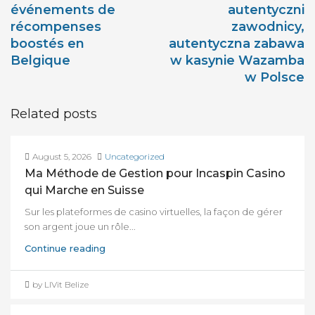
événements de
autentyczni
récompenses
zawodnicy,
boostés en
autentyczna zabawa
Belgique
w kasynie Wazamba
w Polsce
Related posts
August 5, 2026
Uncategorized
Ma Méthode de Gestion pour Incaspin Casino
qui Marche en Suisse
Sur les plateformes de casino virtuelles, la façon de gérer
son argent joue un rôle...
Continue reading
by LIVit Belize