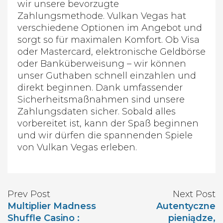
wir unsere bevorzugte
Zahlungsmethode. Vulkan Vegas hat
verschiedene Optionen im Angebot und
sorgt so für maximalen Komfort. Ob Visa
oder Mastercard, elektronische Geldbörse
oder Banküberweisung – wir können
unser Guthaben schnell einzahlen und
direkt beginnen. Dank umfassender
Sicherheitsmaßnahmen sind unsere
Zahlungsdaten sicher. Sobald alles
vorbereitet ist, kann der Spaß beginnen
und wir dürfen die spannenden Spiele
von Vulkan Vegas erleben.
Prev Post
Next Post
Multiplier Madness
Autentyczne
Shuffle Casino :
pieniądze,