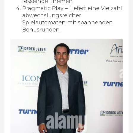
fesselnde Themen.
Pragmatic Play – Liefert eine Vielzahl
abwechslungsreicher
Spielautomaten mit spannenden
Bonusrunden.