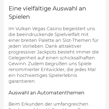
Eine vielfältige Auswahl an
Spielen
Im Vulkan Vegas Casino begeistert uns
die beeindruckende Spielvielfalt mit
einer breiten Palette an Slot-Themen für
jeden Vorlieben. Dank attraktiver
progressiver Jackpots besteht immer die
Gelegenheit auf einen schicksalhaften
Gewinn. Zudem begrüßen uns Spiele
renommierter Entwickler, die jedes Mal
ein hochwertiges Spielerlebnis
garantieren.
Auswahl an Automatenthemen
Beim Erkunden der umfangreichen