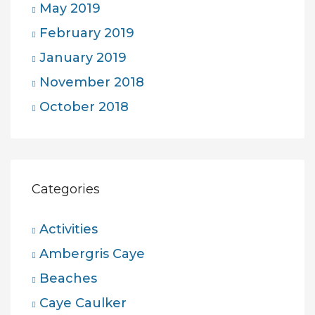
May 2019
February 2019
January 2019
November 2018
October 2018
Categories
Activities
Ambergris Caye
Beaches
Caye Caulker