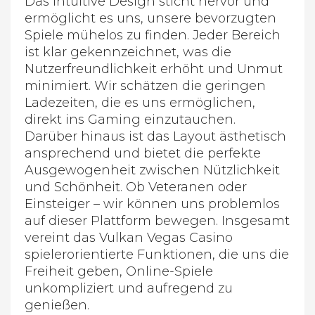
Das intuitive Design sticht hervor und
ermöglicht es uns, unsere bevorzugten
Spiele mühelos zu finden. Jeder Bereich
ist klar gekennzeichnet, was die
Nutzerfreundlichkeit erhöht und Unmut
minimiert. Wir schätzen die geringen
Ladezeiten, die es uns ermöglichen,
direkt ins Gaming einzutauchen.
Darüber hinaus ist das Layout ästhetisch
ansprechend und bietet die perfekte
Ausgewogenheit zwischen Nützlichkeit
und Schönheit. Ob Veteranen oder
Einsteiger – wir können uns problemlos
auf dieser Plattform bewegen. Insgesamt
vereint das Vulkan Vegas Casino
spielerorientierte Funktionen, die uns die
Freiheit geben, Online-Spiele
unkompliziert und aufregend zu
genießen.