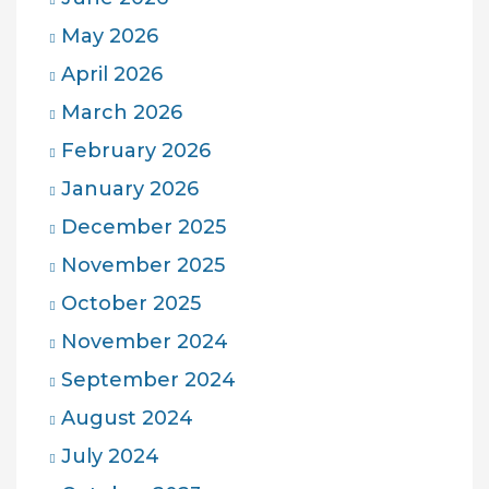
May 2026
April 2026
March 2026
February 2026
January 2026
December 2025
November 2025
October 2025
November 2024
September 2024
August 2024
July 2024