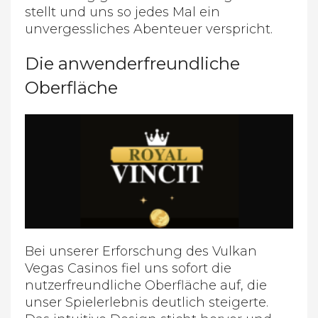
stellt und uns so jedes Mal ein
unvergessliches Abenteuer verspricht.
Die anwenderfreundliche
Oberfläche
Bei unserer Erforschung des Vulkan
Vegas Casinos fiel uns sofort die
nutzerfreundliche Oberfläche auf, die
unser Spielerlebnis deutlich steigerte.