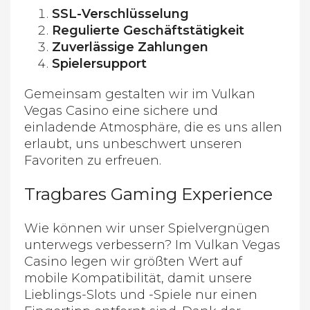
SSL-Verschlüsselung
Regulierte Geschäftstätigkeit
Zuverlässige Zahlungen
Spielersupport
Gemeinsam gestalten wir im Vulkan
Vegas Casino eine sichere und
einladende Atmosphäre, die es uns allen
erlaubt, uns unbeschwert unseren
Favoriten zu erfreuen.
Tragbares Gaming Experience
Wie können wir unser Spielvergnügen
unterwegs verbessern? Im Vulkan Vegas
Casino legen wir größten Wert auf
mobile Kompatibilität, damit unsere
Lieblings-Slots und -Spiele nur einen