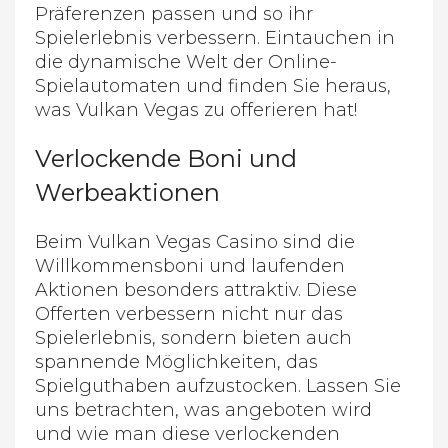
Präferenzen passen und so ihr
Spielerlebnis verbessern. Eintauchen in
die dynamische Welt der Online-
Spielautomaten und finden Sie heraus,
was Vulkan Vegas zu offerieren hat!
Verlockende Boni und
Werbeaktionen
Beim Vulkan Vegas Casino sind die
Willkommensboni und laufenden
Aktionen besonders attraktiv. Diese
Offerten verbessern nicht nur das
Spielerlebnis, sondern bieten auch
spannende Möglichkeiten, das
Spielguthaben aufzustocken. Lassen Sie
uns betrachten, was angeboten wird
und wie man diese verlockenden