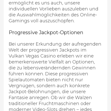
ermöglicht es uns auch, unsere
individuellen Vorlieben auszuleben und
die Auswahlmöglichkeiten des Online-
Gamings voll auszuschöpfen.
Progressive Jackpot-Optionen
Bei unserer Erkundung der aufregenden
Welt der progressiven Jackpots im
Vulkan Vegas Casino erleben wir eine
bemerkenswerte Vielfalt an Optionen,
die zu lebensverändernden Gewinnen
führen können. Diese progressiven
Spielautomaten bieten nicht nur
Vergnügen, sondern auch konkrete
Jackpot-Belohnungen, die unsere
Fantasie anregen. Ob wir die Walzen
traditioneller Fruchtmaschinen oder
moderner Video-Slots drehen – jedes