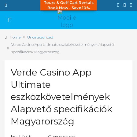
Tours & Golf Cart Rentals
Book Now - Save 10%
Home
Uncategorized
Verde Casino App Ultimate eszközkövetelmények Alapvető
specifikációk Magyarország
Verde Casino App
Ultimate
eszközkövetelmények
Alapvető specifikációk
Magyarország