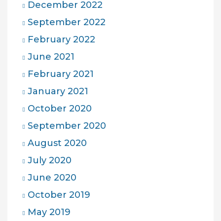
December 2022
September 2022
February 2022
June 2021
February 2021
January 2021
October 2020
September 2020
August 2020
July 2020
June 2020
October 2019
May 2019