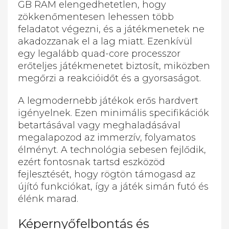
GB RAM elengedhetetlen, hogy
zökkenőmentesen lehessen több
feladatot végezni, és a játékmenetek ne
akadozzanak el a lag miatt. Ezenkívül
egy legalább quad-core processzor
erőteljes játékmenetet biztosít, miközben
megőrzi a reakcióidőt és a gyorsaságot.
A legmodernebb játékok erős hardvert
igényelnek. Ezen minimális specifikációk
betartásával vagy meghaladásával
megalapozod az immerzív, folyamatos
élményt. A technológia sebesen fejlődik,
ezért fontosnak tartsd eszközöd
fejlesztését, hogy rögtön támogasd az
újító funkciókat, így a játék simán futó és
élénk marad.
Képernyőfelbontás és