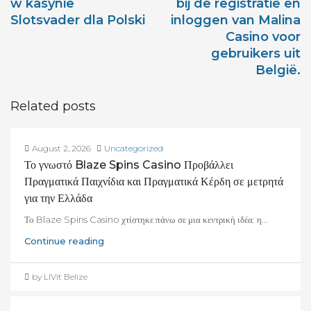
w kasynie
bij de registratie en
Slotsvader dla Polski
inloggen van Malina
Casino voor
gebruikers uit
België.
Related posts
August 2, 2026
Uncategorized
Το γνωστό Blaze Spins Casino Προβάλλει
Πραγματικά Παιχνίδια και Πραγματικά Κέρδη σε μετρητά
για την Ελλάδα
Το Blaze Spins Casino χτίστηκε πάνω σε μια κεντρική ιδέα: η...
Continue reading
by LIVit Belize