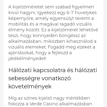
A kijelzőméretet sem szabad figyelmen
kívül hagyni. Igyekezz egy 6-7 hüvelykes
képernyőre, amely egyensúlyt teremt a
mobilitás és a magával ragadó vizuális
élmény között. Ez a kijelzőméret lehetővé
teszi, hogy könnyedén böngéssz az
alkalmazásban, miközben kihasználod a
vizuális elemeket. Fogadd meg ezeket a
ajánlásokat, hogy a fejleszd a
játékélményedet!
Hálózati kapcsolatra és hálózati
sebességre vonatkozó
követelmények
Míg az színes kijelző nagy mértékben
fokozza a Verde Casino alkalmazásban