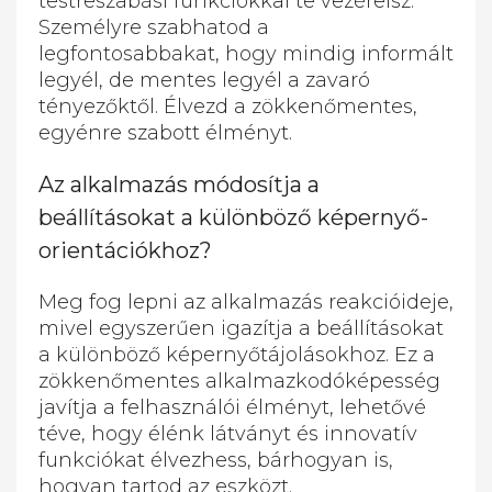
testreszabási funkciókkal te vezérelsz.
Személyre szabhatod a
legfontosabbakat, hogy mindig informált
legyél, de mentes legyél a zavaró
tényezőktől. Élvezd a zökkenőmentes,
egyénre szabott élményt.
Az alkalmazás módosítja a
beállításokat a különböző képernyő-
orientációkhoz?
Meg fog lepni az alkalmazás reakcióideje,
mivel egyszerűen igazítja a beállításokat
a különböző képernyőtájolásokhoz. Ez a
zökkenőmentes alkalmazkodóképesség
javítja a felhasználói élményt, lehetővé
téve, hogy élénk látványt és innovatív
funkciókat élvezhess, bárhogyan is,
hogyan tartod az eszközt.