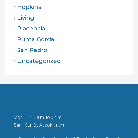
Hopkins
Living
Placencia
Punta Gorda
San Pedro
Uncategorized
Mon – Fri 9 a.m. to 5 p.m.
Sat – Sun By Appointment