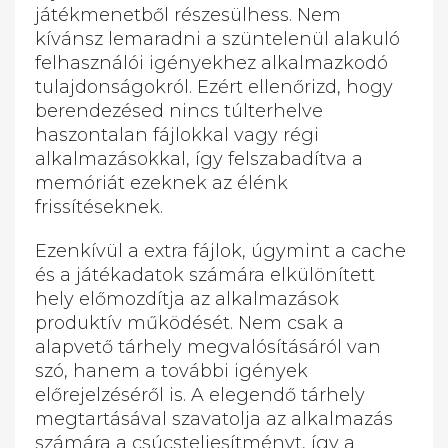
játékmenetből részesülhess. Nem
kívánsz lemaradni a szüntelenül alakuló
felhasználói igényekhez alkalmazkodó
tulajdonságokról. Ezért ellenőrizd, hogy
berendezésed nincs túlterhelve
haszontalan fájlokkal vagy régi
alkalmazásokkal, így felszabadítva a
memóriát ezeknek az élénk
frissítéseknek.
Ezenkívül a extra fájlok, úgymint a cache
és a játékadatok számára elkülönített
hely előmozdítja az alkalmazások
produktív működését. Nem csak a
alapvető tárhely megvalósításáról van
szó, hanem a további igények
előrejelzéséről is. A elegendő tárhely
megtartásával szavatolja az alkalmazás
számára a csúcsteljesítményt, így a