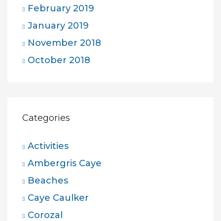
February 2019
January 2019
November 2018
October 2018
Categories
Activities
Ambergris Caye
Beaches
Caye Caulker
Corozal