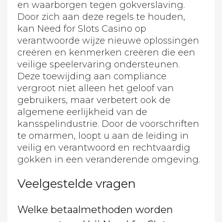
en waarborgen tegen gokverslaving.
Door zich aan deze regels te houden,
kan Need for Slots Casino op
verantwoorde wijze nieuwe oplossingen
creëren en kenmerken creëren die een
veilige speelervaring ondersteunen.
Deze toewijding aan compliance
vergroot niet alleen het geloof van
gebruikers, maar verbetert ook de
algemene eerlijkheid van de
kansspelindustrie. Door de voorschriften
te omarmen, loopt u aan de leiding in
veilig en verantwoord en rechtvaardig
gokken in een veranderende omgeving.
Veelgestelde vragen
Welke betaalmethoden worden