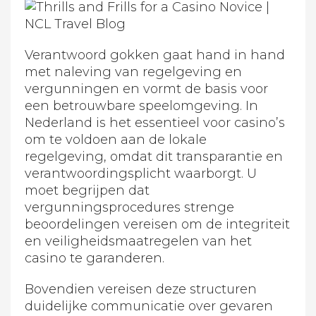
Verantwoord gokken gaat hand in hand
met naleving van regelgeving en
vergunningen en vormt de basis voor
een betrouwbare speelomgeving. In
Nederland is het essentieel voor casino’s
om te voldoen aan de lokale
regelgeving, omdat dit transparantie en
verantwoordingsplicht waarborgt. U
moet begrijpen dat
vergunningsprocedures strenge
beoordelingen vereisen om de integriteit
en veiligheidsmaatregelen van het
casino te garanderen.
Bovendien vereisen deze structuren
duidelijke communicatie over gevaren