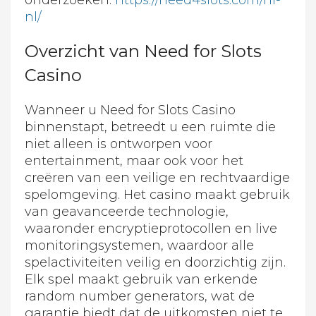
onderzoeken.
https://need4slots.com/nl-
nl/
Overzicht van Need for Slots
Casino
Wanneer u Need for Slots Casino
binnenstapt, betreedt u een ruimte die
niet alleen is ontworpen voor
entertainment, maar ook voor het
creëren van een veilige en rechtvaardige
spelomgeving. Het casino maakt gebruik
van geavanceerde technologie,
waaronder encryptieprotocollen en live
monitoringsystemen, waardoor alle
spelactiviteiten veilig en doorzichtig zijn.
Elk spel maakt gebruik van erkende
random number generators, wat de
garantie biedt dat de uitkomsten niet te