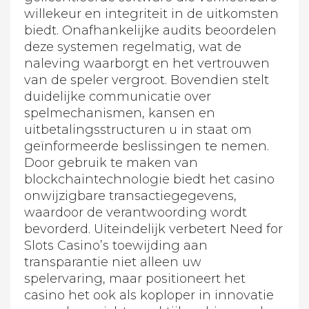
willekeur en integriteit in de uitkomsten
biedt. Onafhankelijke audits beoordelen
deze systemen regelmatig, wat de
naleving waarborgt en het vertrouwen
van de speler vergroot. Bovendien stelt
duidelijke communicatie over
spelmechanismen, kansen en
uitbetalingsstructuren u in staat om
geïnformeerde beslissingen te nemen.
Door gebruik te maken van
blockchaintechnologie biedt het casino
onwijzigbare transactiegegevens,
waardoor de verantwoording wordt
bevorderd. Uiteindelijk verbetert Need for
Slots Casino’s toewijding aan
transparantie niet alleen uw
spelervaring, maar positioneert het
casino het ook als koploper in innovatie