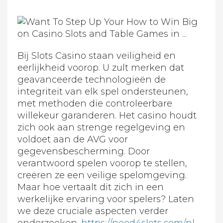
Bij Slots Casino staan veiligheid en
eerlijkheid voorop. U zult merken dat
geavanceerde technologieën de
integriteit van elk spel ondersteunen,
met methoden die controleerbare
willekeur garanderen. Het casino houdt
zich ook aan strenge regelgeving en
voldoet aan de AVG voor
gegevensbescherming. Door
verantwoord spelen voorop te stellen,
creëren ze een veilige spelomgeving.
Maar hoe vertaalt dit zich in een
werkelijke ervaring voor spelers? Laten
we deze cruciale aspecten verder