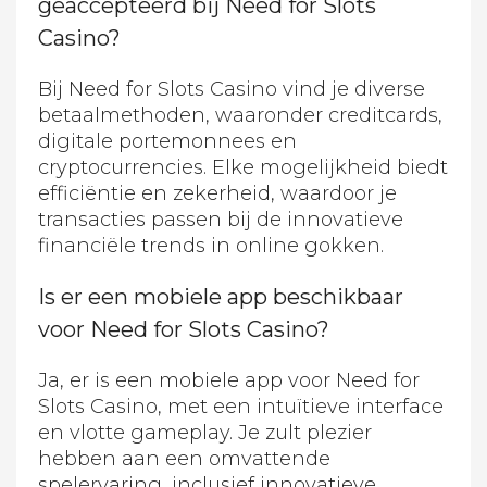
geaccepteerd bij Need for Slots
Casino?
Bij Need for Slots Casino vind je diverse
betaalmethoden, waaronder creditcards,
digitale portemonnees en
cryptocurrencies. Elke mogelijkheid biedt
efficiëntie en zekerheid, waardoor je
transacties passen bij de innovatieve
financiële trends in online gokken.
Is er een mobiele app beschikbaar
voor Need for Slots Casino?
Ja, er is een mobiele app voor Need for
Slots Casino, met een intuïtieve interface
en vlotte gameplay. Je zult plezier
hebben aan een omvattende
spelervaring, inclusief innovatieve