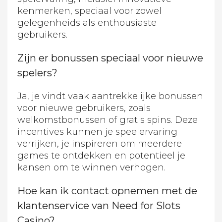
kenmerken, speciaal voor zowel
gelegenheids als enthousiaste
gebruikers.
Zijn er bonussen speciaal voor nieuwe
spelers?
Ja, je vindt vaak aantrekkelijke bonussen
voor nieuwe gebruikers, zoals
welkomstbonussen of gratis spins. Deze
incentives kunnen je speelervaring
verrijken, je inspireren om meerdere
games te ontdekken en potentieel je
kansen om te winnen verhogen.
Hoe kan ik contact opnemen met de
klantenservice van Need for Slots
Casino?