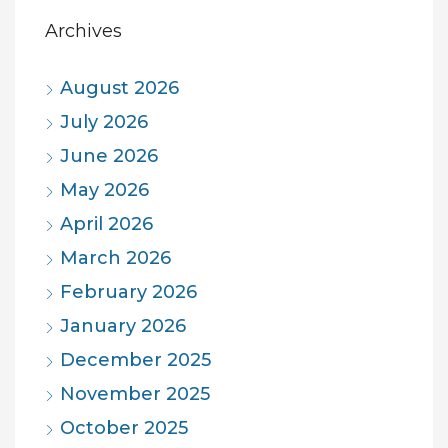
Archives
August 2026
July 2026
June 2026
May 2026
April 2026
March 2026
February 2026
January 2026
December 2025
November 2025
October 2025