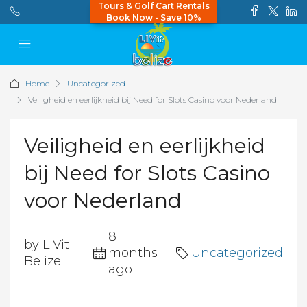
Tours & Golf Cart Rentals
Book Now - Save 10%
Home
Uncategorized
Veiligheid en eerlijkheid bij Need for Slots Casino voor Nederland
Veiligheid en eerlijkheid
bij Need for Slots Casino
voor Nederland
8
by LIVit
months
Uncategorized
Belize
ago