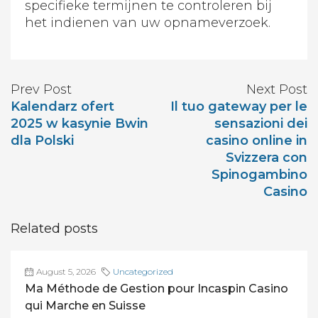
specifieke termijnen te controleren bij
het indienen van uw opnameverzoek.
Prev Post
Next Post
Kalendarz ofert
Il tuo gateway per le
2025 w kasynie Bwin
sensazioni dei
dla Polski
casino online in
Svizzera con
Spinogambino
Casino
Related posts
August 5, 2026
Uncategorized
Ma Méthode de Gestion pour Incaspin Casino
qui Marche en Suisse