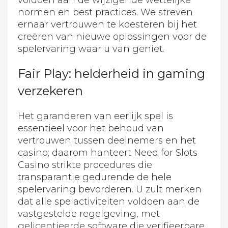
voldoen aan de wijzigende wettelijke
normen en best practices. We streven
ernaar vertrouwen te koesteren bij het
creëren van nieuwe oplossingen voor de
spelervaring waar u van geniet.
Fair Play: helderheid in gaming
verzekeren
Het garanderen van eerlijk spel is
essentieel voor het behoud van
vertrouwen tussen deelnemers en het
casino; daarom hanteert Need for Slots
Casino strikte procedures die
transparantie gedurende de hele
spelervaring bevorderen. U zult merken
dat alle spelactiviteiten voldoen aan de
vastgestelde regelgeving, met
gelicentieerde software die verifieerbare