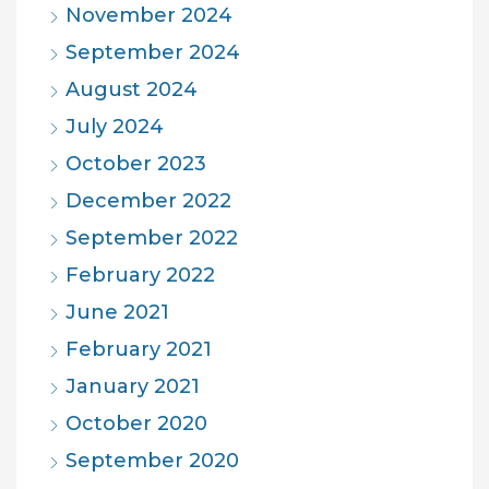
November 2024
September 2024
August 2024
July 2024
October 2023
December 2022
September 2022
February 2022
June 2021
February 2021
January 2021
October 2020
September 2020