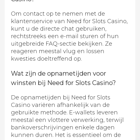
Om contact op te nemen met de
klantenservice van Need for Slots Casino,
kunt u de directe chat gebruiken,
rechtstreeks een e-mail sturen of hun
uitgebreide FAQ-sectie bekijken. Ze
reageren meestal vlug en lossen
kwesties doeltreffend op.
Wat zijn de opnametijden voor
winsten bij Need for Slots Casino?
De opnametijden bij Need for Slots
Casino variëren afhankelijk van de
gebruikte methode. E-wallets leveren
meestal een vlottere verwerking, terwijl
bankoverschrijvingen enkele dagen
kunnen duren. Het is essentieel om de