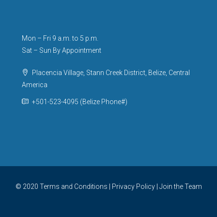
Mon – Fri 9 a.m. to 5 p.m.
Sat – Sun By Appointment
Placencia Village, Stann Creek District, Belize, Central
America
+501-523-4095 (Belize Phone#)
© 2020
Terms and Conditions
|
Privacy Policy
|
Join the Team