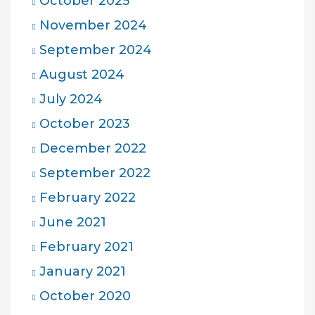
October 2025
November 2024
September 2024
August 2024
July 2024
October 2023
December 2022
September 2022
February 2022
June 2021
February 2021
January 2021
October 2020