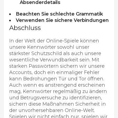
Absenderdetails
Beachten Sie schlechte Grammatik
Verwenden Sie sichere Verbindungen
Abschluss
In der Welt der Online-Spiele können
unsere Kennwörter sowohl unser
stärkster Schutzschild als auch unsere
wesentliche Verwundbarkeit sein. Mit
starken Passwörtern sichern wir unsere
Accounts, doch ein einmaliger Fehler
kann Bedrohungen Tür und Tor öffnen.
Auch wenn es anstrengend erscheinen
mag, Kennwörter regelmäßig zu ändern
und Betrugsversuche zu identifizieren,
sichern diese Maßnahmen Sicherheit in
der unvorhersehbaren Online-Welt.
Spielen wir nicht einfach nur, spielen wir