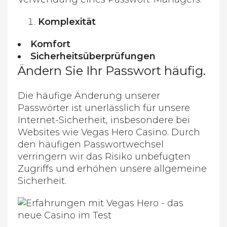
Komplexität
Komfort
Sicherheitsüberprüfungen
Ändern Sie Ihr Passwort häufig.
Die häufige Änderung unserer
Passwörter ist unerlässlich für unsere
Internet-Sicherheit, insbesondere bei
Websites wie Vegas Hero Casino. Durch
den häufigen Passwortwechsel
verringern wir das Risiko unbefugten
Zugriffs und erhöhen unsere allgemeine
Sicherheit.