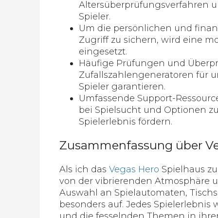
Altersüberprüfungsverfahren un
Spieler.
Um die persönlichen und finan
Zugriff zu sichern, wird eine 
eingesetzt.
Häufige Prüfungen und Überpr
Zufallszahlengeneratoren für 
Spieler garantieren.
Umfassende Support-Ressourcen 
bei Spielsucht und Optionen zu
Spielerlebnis fördern.
Zusammenfassung über Ve
Als ich das
Vegas Hero
Spielhaus zum
von der vibrierenden Atmosphäre u
Auswahl an Spielautomaten, Tischs
besonders auf. Jedes Spielerlebnis 
und die fesselnden Themen in ihren