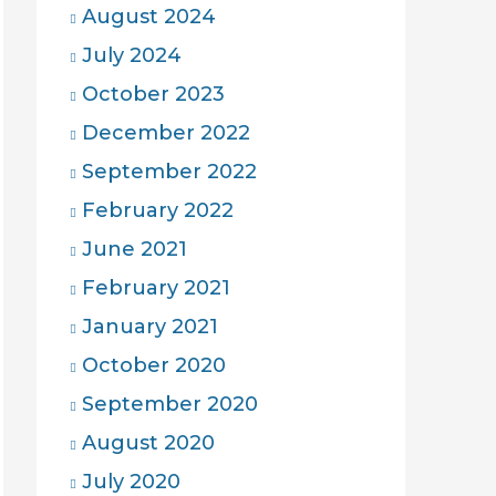
August 2024
July 2024
October 2023
December 2022
September 2022
February 2022
June 2021
February 2021
January 2021
October 2020
September 2020
August 2020
July 2020