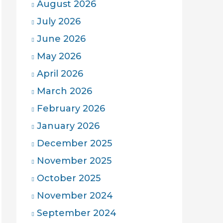
August 2026
July 2026
June 2026
May 2026
April 2026
March 2026
February 2026
January 2026
December 2025
November 2025
October 2025
November 2024
September 2024