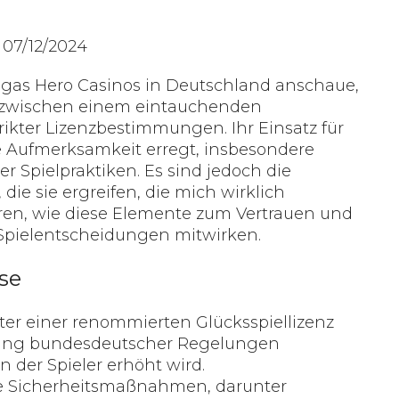
Vegas Hero Casinos in Deutschland anschaue,
ce zwischen einem eintauchenden
rikter Lizenzbestimmungen. Ihr Einsatz für
ne Aufmerksamkeit erregt, insbesondere
r Spielpraktiken. Es sind jedoch die
e sie ergreifen, die mich wirklich
ieren, wie diese Elemente zum Vertrauen und
n Spielentscheidungen mitwirken.
se
ter einer renommierten Glücksspiellizenz
gung bundesdeutscher Regelungen
 der Spieler erhöht wird.
ge Sicherheitsmaßnahmen, darunter