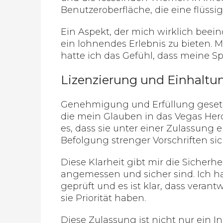
Benutzeroberfläche, die eine flüssi
Ein Aspekt, der mich wirklich beein
ein lohnendes Erlebnis zu bieten.
hatte ich das Gefühl, dass meine Sp
Lizenzierung und Einhaltun
Genehmigung und Erfüllung gesetz
die mein Glauben in das Vegas Hero
es, dass sie unter einer Zulassung
Befolgung strenger Vorschriften sic
Diese Klarheit gibt mir die Sicherh
angemessen und sicher sind. Ich hab
geprüft und es ist klar, dass veran
sie Priorität haben.
Diese Zulassung ist nicht nur ein In