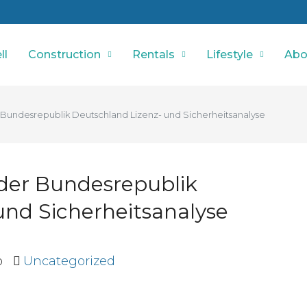
ll
Construction
Rentals
Lifestyle
Abo
 Bundesrepublik Deutschland Lizenz- und Sicherheitsanalyse
 der Bundesrepublik
und Sicherheitsanalyse
o
Uncategorized