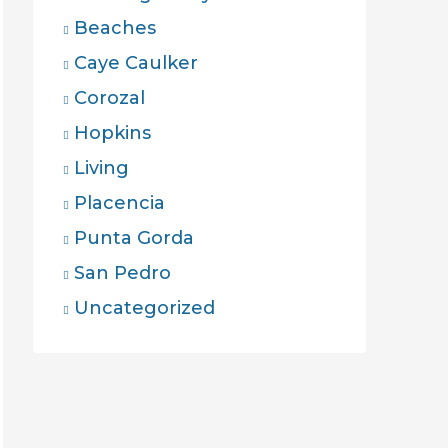
Beaches
Caye Caulker
Corozal
Hopkins
Living
Placencia
Punta Gorda
San Pedro
Uncategorized