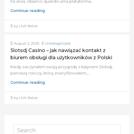
há anos, observo quando uma plataforma...
Continue reading
by LIVit Belize
August 2, 2026
Uncategorized
Slotsdj Casino – jak nawiązać kontakt z
biurem obsługi dla użytkowników z Polski
Kiedy zaczynałem swoją przygodę z kasynem Slotsdj,
pierwszą rzeczą, którą zweryfikowałem,...
Continue reading
by LIVit Belize