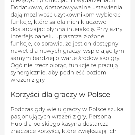
bieżących promocjach i wydarzeniach.
Dodatkowo, dostosowywalne ustawienia
dają możliwość użytkownikom wybierać
funkcje, które są dla nich kluczowe,
dostarczając płynną interakcję. Przyjazny
interfejs panelu upraszcza złożone
funkcje, co sprawia, że jest on dostępny
nawet dla nowych graczy, wspierając tym
samym bardziej otwarte środowisko gry.
Ogólnie rzecz biorąc, funkcje te pracują
synergicznie, aby podnieść poziom
wrażeń z gry.
Korzyści dla graczy w Polsce
Podczas gdy wielu graczy w Polsce szuka
pasjonujących wrażeń z gry, Personal
Hub dla polskiego kasyna dostarcza
znaczące korzyści, które zwiększają ich