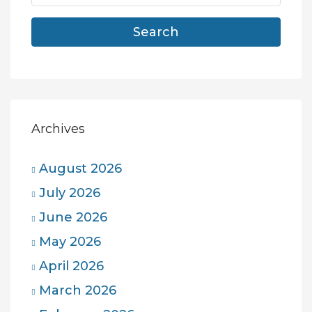
Search
Archives
August 2026
July 2026
June 2026
May 2026
April 2026
March 2026