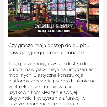
Czy gracze mają dostęp do pulpitu
nawigacyjnego na smartfonach?
Tak, gracze mogą uzyskać dostęp do
pulpitu nawigacyjnego na urządzeniach
mobilnych. Elastyczna konstrukcja
platformy zapewnia płynną działanie na
wielu ekranach, umożliwiając
użytkownikom śledzenie swojej
aktywności i korzystanie z funkcji w
każdym momencie i miejscu, co