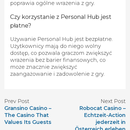
poprawia ogólne wrażenia z gry.
Czy korzystanie z Personal Hub jest
płatne?
Używanie Personal Hub jest bezpłatne.
Użytkownicy mają do niego wolny
dostęp, co pozwala graczom zwiększyć
wrażenia bez barier finansowych, co
może znacznie zwiększyć
zaangażowanie i zadowolenie z gry.
Prev Post
Next Post
Gransino Casino –
Robocat Casino –
The Casino That
Echtzeit-Action
Values Its Guests
jederzeit in
Österreich erleben