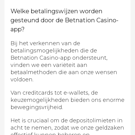
Welke betalingswijzen worden
gesteund door de Betnation Casino-
app?
Bij het verkennen van de
betalingsmogelijkheden die de
Betnation Casino-app ondersteunt,
vinden we een variëteit aan
betaalmethoden die aan onze wensen
voldoen.
Van creditcards tot e-wallets, de
keuzemogelijkheden bieden ons enorme
bewegingsvrijheid.
Het is cruciaal om de depositolimieten in
acht te nemen, zodat we onze geldzaken
effectief kunnen beheren en