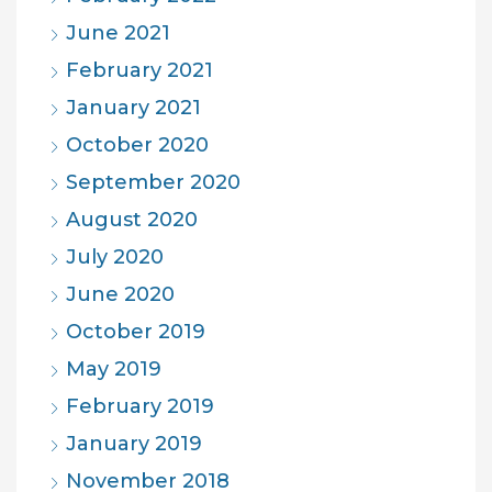
June 2021
February 2021
January 2021
October 2020
September 2020
August 2020
July 2020
June 2020
October 2019
May 2019
February 2019
January 2019
November 2018