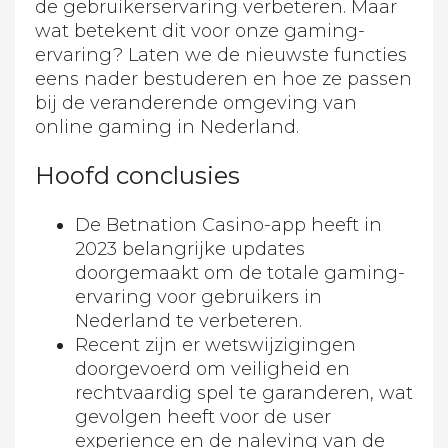
de gebruikerservaring verbeteren. Maar
wat betekent dit voor onze gaming-
ervaring? Laten we de nieuwste functies
eens nader bestuderen en hoe ze passen
bij de veranderende omgeving van
online gaming in Nederland.
Hoofd conclusies
De Betnation Casino-app heeft in
2023 belangrijke updates
doorgemaakt om de totale gaming-
ervaring voor gebruikers in
Nederland te verbeteren.
Recent zijn er wetswijzigingen
doorgevoerd om veiligheid en
rechtvaardig spel te garanderen, wat
gevolgen heeft voor de user
experience en de naleving van de