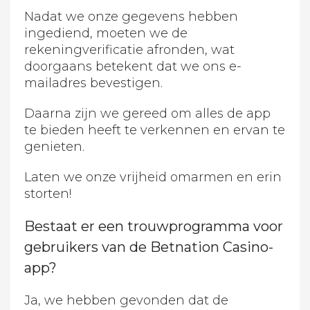
Nadat we onze gegevens hebben
ingediend, moeten we de
rekeningverificatie afronden, wat
doorgaans betekent dat we ons e-
mailadres bevestigen.
Daarna zijn we gereed om alles de app
te bieden heeft te verkennen en ervan te
genieten.
Laten we onze vrijheid omarmen en erin
storten!
Bestaat er een trouwprogramma voor
gebruikers van de Betnation Casino-
app?
Ja, we hebben gevonden dat de