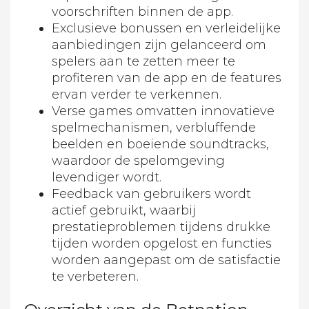
voorschriften binnen de app.
Exclusieve bonussen en verleidelijke
aanbiedingen zijn gelanceerd om
spelers aan te zetten meer te
profiteren van de app en de features
ervan verder te verkennen.
Verse games omvatten innovatieve
spelmechanismen, verbluffende
beelden en boeiende soundtracks,
waardoor de spelomgeving
levendiger wordt.
Feedback van gebruikers wordt
actief gebruikt, waarbij
prestatieproblemen tijdens drukke
tijden worden opgelost en functies
worden aangepast om de satisfactie
te verbeteren.