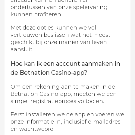
ondertussen van onze spelervaring
kunnen profiteren.
Met deze opties kunnen we vol
vertrouwen beslissen wat het meest
geschikt bij onze manier van leven
aansluit!
Hoe kan ik een account aanmaken in
de Betnation Casino-app?
Om een rekening aan te maken in de
Betnation Casino-app, moeten we een
simpel registratieproces voltooien.
Eerst installeren we de app en voeren we
onze informatie in, inclusief e-mailadres
en wachtwoord.