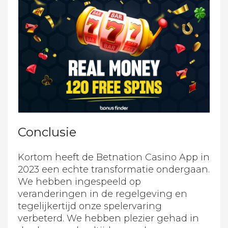
Conclusie
Kortom heeft de Betnation Casino App in
2023 een echte transformatie ondergaan.
We hebben ingespeeld op
veranderingen in de regelgeving en
tegelijkertijd onze spelervaring
verbeterd. We hebben plezier gehad in