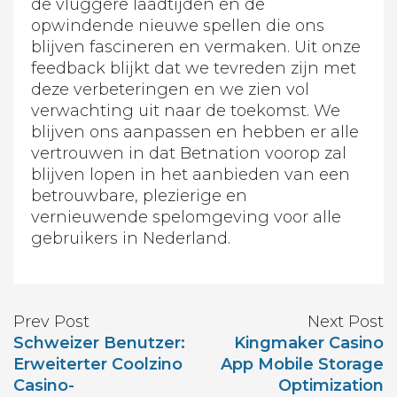
de vluggere laadtijden en de
opwindende nieuwe spellen die ons
blijven fascineren en vermaken. Uit onze
feedback blijkt dat we tevreden zijn met
deze verbeteringen en we zien vol
verwachting uit naar de toekomst. We
blijven ons aanpassen en hebben er alle
vertrouwen in dat Betnation voorop zal
blijven lopen in het aanbieden van een
betrouwbare, plezierige en
vernieuwende spelomgeving voor alle
gebruikers in Nederland.
Prev Post
Next Post
Schweizer Benutzer:
Kingmaker Casino
Erweiterter Coolzino
App Mobile Storage
Casino-
Optimization