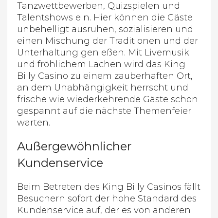
Tanzwettbewerben, Quizspielen und
Talentshows ein. Hier können die Gäste
unbehelligt ausruhen, sozialisieren und
einen Mischung der Traditionen und der
Unterhaltung genießen. Mit Livemusik
und fröhlichem Lachen wird das King
Billy Casino zu einem zauberhaften Ort,
an dem Unabhängigkeit herrscht und
frische wie wiederkehrende Gäste schon
gespannt auf die nächste Themenfeier
warten.
Außergewöhnlicher
Kundenservice
Beim Betreten des King Billy Casinos fällt
Besuchern sofort der hohe Standard des
Kundenservice auf, der es von anderen