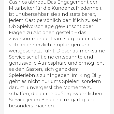
Casinos abhebt. Das Engagement der
Mitarbeiter für die Kundenzufriedenheit
ist unübersehbar; sie sind stets bereit,
jedem Gast persönlich behilflich zu sein.
Ob Spielvorschläge gewünscht oder
Fragen zu Aktionen gestellt – das
zuvorkommende Team sorgt dafür, dass
sich jeder herzlich empfangen und
wertgeschätzt fühlt. Dieser aufmerksame
Service schafft eine entspannte und
genussvolle Atmosphäre und ermöglicht
es den Gästen, sich ganz dem
Spielerlebnis zu hingeben. Im King Billy
geht es nicht nur ums Spielen, sondern
darum, unvergessliche Momente zu
schaffen, die durch außergewöhnlichen
Service jeden Besuch einzigartig und
besonders machen.