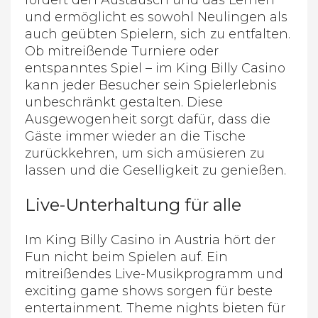
fördert den Austausch und das Lernen
und ermöglicht es sowohl Neulingen als
auch geübten Spielern, sich zu entfalten.
Ob mitreißende Turniere oder
entspanntes Spiel – im King Billy Casino
kann jeder Besucher sein Spielerlebnis
unbeschränkt gestalten. Diese
Ausgewogenheit sorgt dafür, dass die
Gäste immer wieder an die Tische
zurückkehren, um sich amüsieren zu
lassen und die Geselligkeit zu genießen.
Live-Unterhaltung für alle
Im King Billy Casino in Austria hört der
Fun nicht beim Spielen auf. Ein
mitreißendes Live-Musikprogramm und
exciting game shows sorgen für beste
entertainment. Theme nights bieten für