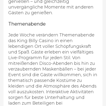
genießen – und gleichzeitig
unvergängliche Momente mit anderen
Gästen zu genießen.
Themenabende
Jede Woche verändern Themenabende
das King Billy Casino in einen
lebendigen Ort voller Schöpfungskraft
und Spaß. Gäste erleben ein vielfältiges
Live-Programm für jeden Stil. Von
mitreißenden Disco-Abenden bis hin zu
verzaubernden Maskenbällen – bei jeder
Event sind die Gäste willkommen, sich in
thematisch passende Kostüme zu
kleiden und die Atmosphäre des Abends
voll auszukosten. Interaktive Aktivitäten
sorgen für beste Unterhaltung und
laden zum Beteiligen bei