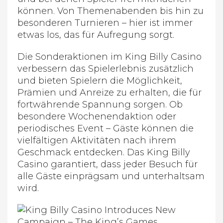
können. Von Themenabenden bis hin zu
besonderen Turnieren – hier ist immer
etwas los, das für Aufregung sorgt.
Die Sonderaktionen im King Billy Casino
verbessern das Spielerlebnis zusätzlich
und bieten Spielern die Möglichkeit,
Prämien und Anreize zu erhalten, die für
fortwährende Spannung sorgen. Ob
besondere Wochenendaktion oder
periodisches Event – Gäste können die
vielfältigen Aktivitäten nach ihrem
Geschmack entdecken. Das King Billy
Casino garantiert, dass jeder Besuch für
alle Gäste einprägsam und unterhaltsam
wird.