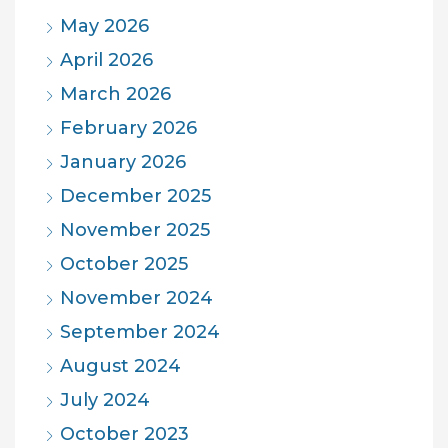
May 2026
April 2026
March 2026
February 2026
January 2026
December 2025
November 2025
October 2025
November 2024
September 2024
August 2024
July 2024
October 2023