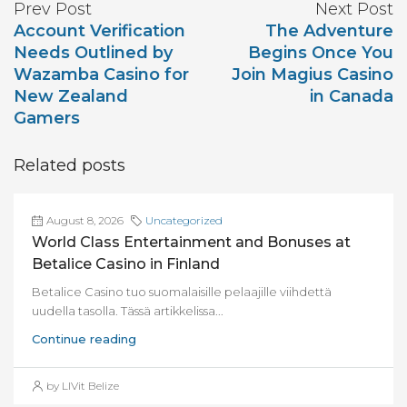
Prev Post
Next Post
Account Verification
The Adventure
Needs Outlined by
Begins Once You
Wazamba Casino for
Join Magius Casino
New Zealand
in Canada
Gamers
Related posts
August 8, 2026
Uncategorized
World Class Entertainment and Bonuses at
Betalice Casino in Finland
Betalice Casino tuo suomalaisille pelaajille viihdettä
uudella tasolla. Tässä artikkelissa...
Continue reading
by LIVit Belize