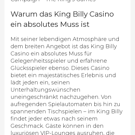
Warum das King Billy Casino
ein absolutes Muss ist
Mit seiner lebendigen Atmosphäre und
dem breiten Angebot ist das King Billy
Casino ein absolutes Muss für
Gelegenheitsspieler und erfahrene
Glücksspieler ebenso. Dieses Casino
bietet ein majestätisches Erlebnis und
lädt jeden ein, seinen
Unterhaltungswünschen
uneingeschränkt nachzugehen. Von
aufregenden Spielautomaten bis hin zu
spannenden Tischspielen – im King Billy
findet jeder etwas nach seinem
Geschmack. Gäste können in den
luxuriösen VIP-Lounges ausruhen, die