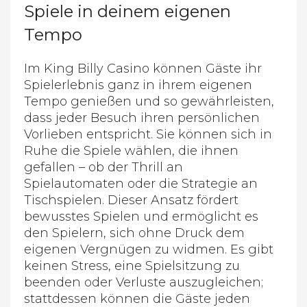
Spiele in deinem eigenen
Tempo
Im King Billy Casino können Gäste ihr
Spielerlebnis ganz in ihrem eigenen
Tempo genießen und so gewährleisten,
dass jeder Besuch ihren persönlichen
Vorlieben entspricht. Sie können sich in
Ruhe die Spiele wählen, die ihnen
gefallen – ob der Thrill an
Spielautomaten oder die Strategie an
Tischspielen. Dieser Ansatz fördert
bewusstes Spielen und ermöglicht es
den Spielern, sich ohne Druck dem
eigenen Vergnügen zu widmen. Es gibt
keinen Stress, eine Spielsitzung zu
beenden oder Verluste auszugleichen;
stattdessen können die Gäste jeden