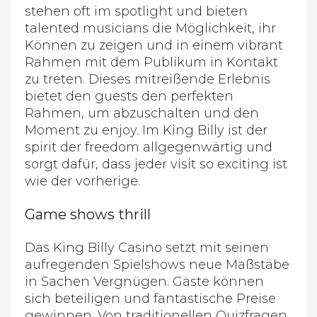
stehen oft im spotlight und bieten
talented musicians die Möglichkeit, ihr
Können zu zeigen und in einem vibrant
Rahmen mit dem Publikum in Kontakt
zu treten. Dieses mitreißende Erlebnis
bietet den guests den perfekten
Rahmen, um abzuschalten und den
Moment zu enjoy. Im King Billy ist der
spirit der freedom allgegenwärtig und
sorgt dafür, dass jeder visit so exciting ist
wie der vorherige.
Game shows thrill
Das King Billy Casino setzt mit seinen
aufregenden Spielshows neue Maßstäbe
in Sachen Vergnügen. Gäste können
sich beteiligen und fantastische Preise
gewinnen. Von traditionellen Quizfragen