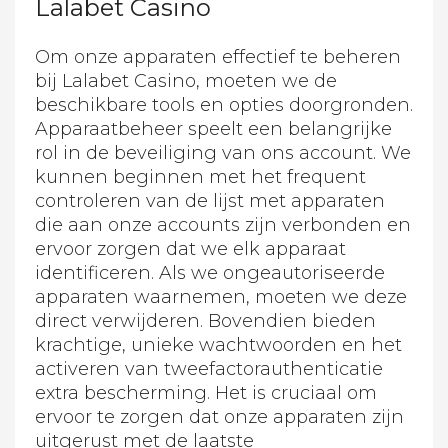
Lalabet Casino
Om onze apparaten effectief te beheren
bij Lalabet Casino, moeten we de
beschikbare tools en opties doorgronden.
Apparaatbeheer speelt een belangrijke
rol in de beveiliging van ons account. We
kunnen beginnen met het frequent
controleren van de lijst met apparaten
die aan onze accounts zijn verbonden en
ervoor zorgen dat we elk apparaat
identificeren. Als we ongeautoriseerde
apparaten waarnemen, moeten we deze
direct verwijderen. Bovendien bieden
krachtige, unieke wachtwoorden en het
activeren van tweefactorauthenticatie
extra bescherming. Het is cruciaal om
ervoor te zorgen dat onze apparaten zijn
uitgerust met de laatste