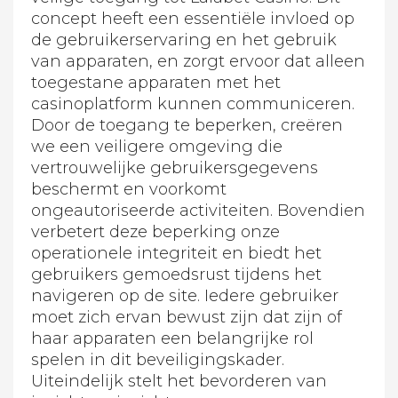
concept heeft een essentiële invloed op
de gebruikerservaring en het gebruik
van apparaten, en zorgt ervoor dat alleen
toegestane apparaten met het
casinoplatform kunnen communiceren.
Door de toegang te beperken, creëren
we een veiligere omgeving die
vertrouwelijke gebruikersgegevens
beschermt en voorkomt
ongeautoriseerde activiteiten. Bovendien
verbetert deze beperking onze
operationele integriteit en biedt het
gebruikers gemoedsrust tijdens het
navigeren op de site. Iedere gebruiker
moet zich ervan bewust zijn dat zijn of
haar apparaten een belangrijke rol
spelen in dit beveiligingskader.
Uiteindelijk stelt het bevorderen van