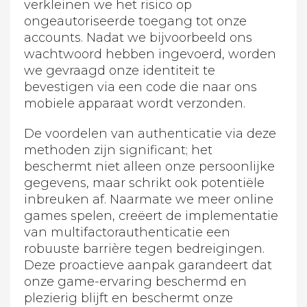
verkleinen we het risico op
ongeautoriseerde toegang tot onze
accounts. Nadat we bijvoorbeeld ons
wachtwoord hebben ingevoerd, worden
we gevraagd onze identiteit te
bevestigen via een code die naar ons
mobiele apparaat wordt verzonden.
De voordelen van authenticatie via deze
methoden zijn significant; het
beschermt niet alleen onze persoonlijke
gegevens, maar schrikt ook potentiële
inbreuken af. Naarmate we meer online
games spelen, creëert de implementatie
van multifactorauthenticatie een
robuuste barrière tegen bedreigingen.
Deze proactieve aanpak garandeert dat
onze game-ervaring beschermd en
plezierig blijft en beschermt onze