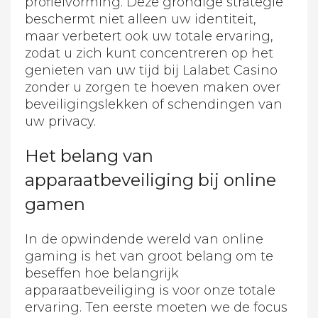
profielvorming. Deze grondige strategie
beschermt niet alleen uw identiteit,
maar verbetert ook uw totale ervaring,
zodat u zich kunt concentreren op het
genieten van uw tijd bij Lalabet Casino
zonder u zorgen te hoeven maken over
beveiligingslekken of schendingen van
uw privacy.
Het belang van
apparaatbeveiliging bij online
gamen
In de opwindende wereld van online
gaming is het van groot belang om te
beseffen hoe belangrijk
apparaatbeveiliging is voor onze totale
ervaring. Ten eerste moeten we de focus