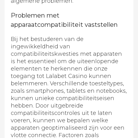
algemene problemen.
Problemen met
apparaatcompatibiliteit vaststellen
Bij het bestuderen van de
ingewikkeldheid van
compatibiliteitskwesties met apparaten
is het essentieel om de uiteenlopende
elementen te herkennen die onze
toegang tot Lalabet Casino kunnen
belemmeren. Verschillende toesteltypes,
zoals smartphones, tablets en notebooks,
kunnen unieke compatibiliteitseisen
hebben. Door uitgebreide
compatibiliteitscontroles uit te laten
voeren, kunnen we bepalen welke
apparaten geoptimaliseerd zijn voor een
vlotte connectie. Factoren zoals