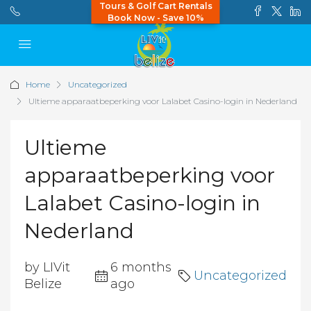
Tours & Golf Cart Rentals
Book Now - Save 10%
Home
Uncategorized
Ultieme apparaatbeperking voor Lalabet Casino-login in Nederland
Ultieme
apparaatbeperking voor
Lalabet Casino-login in
Nederland
by LIVit
6 months
Uncategorized
Belize
ago