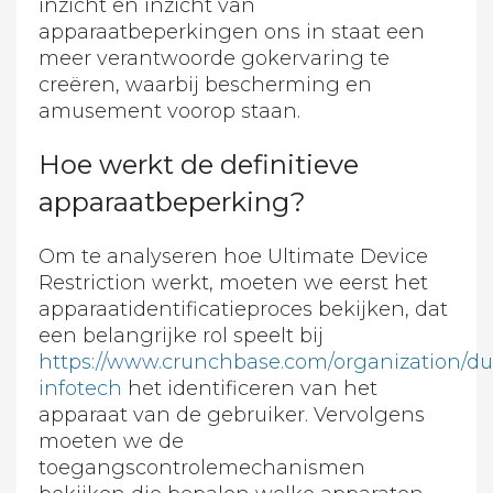
inzicht en inzicht van
apparaatbeperkingen ons in staat een
meer verantwoorde gokervaring te
creëren, waarbij bescherming en
amusement voorop staan.
Hoe werkt de definitieve
apparaatbeperking?
Om te analyseren hoe Ultimate Device
Restriction werkt, moeten we eerst het
apparaatidentificatieproces bekijken, dat
een belangrijke rol speelt bij
https://www.crunchbase.com/organization/d
infotech
het identificeren van het
apparaat van de gebruiker. Vervolgens
moeten we de
toegangscontrolemechanismen