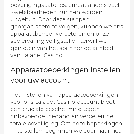
beveiligingspatches, omdat anders veel
kwetsbaarheden kunnen worden
uitgebuit. Door deze stappen
georganiseerd te volgen, kunnen we ons
apparaatbeheer verbeteren en onze
spelervaring veiligstellen terwijl we
genieten van het spannende aanbod
van Lalabet Casino.
Apparaatbeperkingen instellen
voor uw account
Het instellen van apparaatbeperkingen
voor ons Lalabet Casino-account biedt
een cruciale bescherming tegen
onbevoegde toegang en verbetert de
totale beveiliging. Om deze beperkingen
in te stellen, beginnen we door naar het