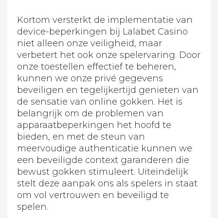
Kortom versterkt de implementatie van
device-beperkingen bij Lalabet Casino
niet alleen onze veiligheid, maar
verbetert het ook onze spelervaring. Door
onze toestellen effectief te beheren,
kunnen we onze privé gegevens
beveiligen en tegelijkertijd genieten van
de sensatie van online gokken. Het is
belangrijk om de problemen van
apparaatbeperkingen het hoofd te
bieden, en met de steun van
meervoudige authenticatie kunnen we
een beveiligde context garanderen die
bewust gokken stimuleert. Uiteindelijk
stelt deze aanpak ons als spelers in staat
om vol vertrouwen en beveiligd te
spelen.