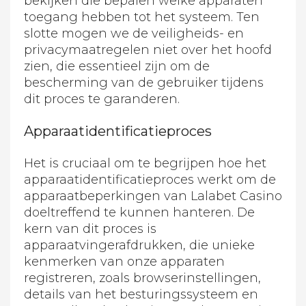
bekijken die bepalen welke apparaten
toegang hebben tot het systeem. Ten
slotte mogen we de veiligheids- en
privacymaatregelen niet over het hoofd
zien, die essentieel zijn om de
bescherming van de gebruiker tijdens
dit proces te garanderen.
Apparaatidentificatieproces
Het is cruciaal om te begrijpen hoe het
apparaatidentificatieproces werkt om de
apparaatbeperkingen van Lalabet Casino
doeltreffend te kunnen hanteren. De
kern van dit proces is
apparaatvingerafdrukken, die unieke
kenmerken van onze apparaten
registreren, zoals browserinstellingen,
details van het besturingssysteem en