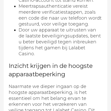
Casino-account tot stand komen.
Meertrapsauthenticatie vereist
meerdere verificatiestappen, zoals
een code die naar uw telefoon wordt
gestuurd, voor veilige toegang.
Door uw apparaat te uitrusten van
de laatste beveiligingsupdates, bent
u beter beveiligd tegen inbreuken
tijdens het gamen bij Lalabet
Casino.
Inzicht krijgen in de hoogste
apparaatbeperking
Naarmate we dieper ingaan op de
hoogste apparaatbeperking, is het
essentieel om het belang ervan te
erkennen voor het verzekeren van
veilige toegang tot Lalabet Casino. Dit