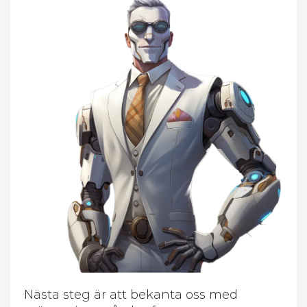
Nästa steg är att bekanta oss med