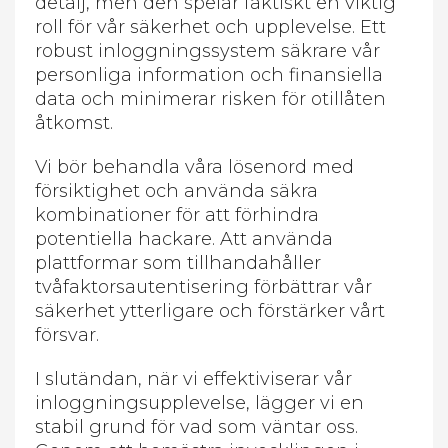
detalj, men den spelar faktiskt en viktig
roll för vår säkerhet och upplevelse. Ett
robust inloggningssystem säkrare vår
personliga information och finansiella
data och minimerar risken för otillåten
åtkomst.
Vi bör behandla våra lösenord med
försiktighet och använda säkra
kombinationer för att förhindra
potentiella hackare. Att använda
plattformar som tillhandahåller
tvåfaktorsautentisering förbättrar vår
säkerhet ytterligare och förstärker vårt
försvar.
I slutändan, när vi effektiviserar vår
inloggningsupplevelse, lägger vi en
stabil grund för vad som väntar oss.