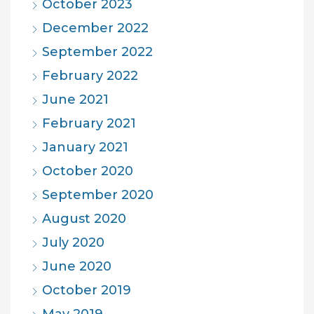
October 2023
December 2022
September 2022
February 2022
June 2021
February 2021
January 2021
October 2020
September 2020
August 2020
July 2020
June 2020
October 2019
May 2019