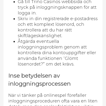
Gå till Trino Casinos webbsida och
tryck på inloggningsknappen för att
logga in.
Skriv in din registrerade e-postadress
och ett komplext lösenord, och
kontrollera att du har rätt
skiftlägeskänslighet.
Åtgärda eventuella
inloggningsproblem genom att
kontrollera dina kontouppgifter eller
använda funktionen “Glömt
lösenordet?” om det krävs.
Inse betydelsen av
inloggningsprocessen
När vi tänker på onlinespel förefaller
inloggningsproceduren ofta vara en liten