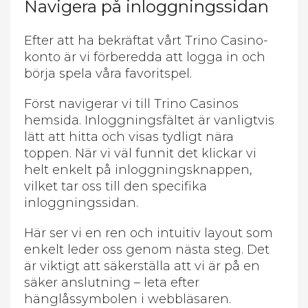
Navigera på inloggningssidan
Efter att ha bekräftat vårt Trino Casino-
konto är vi förberedda att logga in och
börja spela våra favoritspel.
Först navigerar vi till Trino Casinos
hemsida. Inloggningsfältet är vanligtvis
lätt att hitta och visas tydligt nära
toppen. När vi väl funnit det klickar vi
helt enkelt på inloggningsknappen,
vilket tar oss till den specifika
inloggningssidan.
Här ser vi en ren och intuitiv layout som
enkelt leder oss genom nästa steg. Det
är viktigt att säkerställa att vi är på en
säker anslutning – leta efter
hänglåssymbolen i webbläsaren.