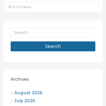
by LIVit Belize
Search
Archives
August 2026
July 2026