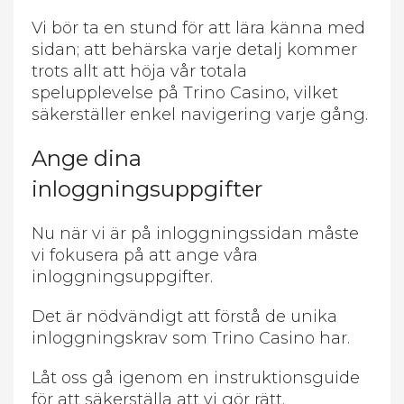
Vi bör ta en stund för att lära känna med
sidan; att behärska varje detalj kommer
trots allt att höja vår totala
spelupplevelse på Trino Casino, vilket
säkerställer enkel navigering varje gång.
Ange dina
inloggningsuppgifter
Nu när vi är på inloggningssidan måste
vi fokusera på att ange våra
inloggningsuppgifter.
Det är nödvändigt att förstå de unika
inloggningskrav som Trino Casino har.
Låt oss gå igenom en instruktionsguide
för att säkerställa att vi gör rätt.