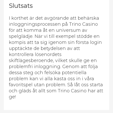
Slutsats
I korthet är det avgörande att behärska
inloggningsprocessen på Trino Casino
för att komma åt en universum av
spelglädje. När vi till exempel stödde en
kompis att ta sig igenom sin första login
upptäckte de betydelsen av att
kontrollera lösenordets
skiftlägesberoende, vilket skulle ge en
problemfri inloggning. Genom att följa
dessa steg och felsöka potentiella
problem kan vi alla kasta oss in i våra
favoritspel utan problem. Så låt oss starta
och gläds åt allt som Trino Casino har att
ge!