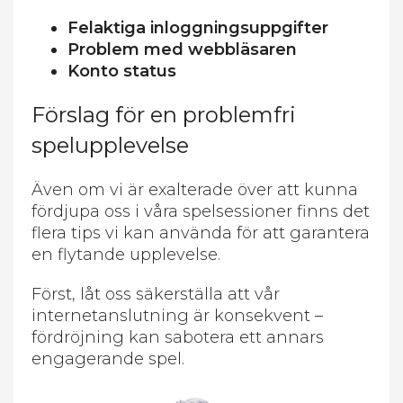
Felaktiga inloggningsuppgifter
Problem med webbläsaren
Konto status
Förslag för en problemfri
spelupplevelse
Även om vi är exalterade över att kunna
fördjupa oss i våra spelsessioner finns det
flera tips vi kan använda för att garantera
en flytande upplevelse.
Först, låt oss säkerställa att vår
internetanslutning är konsekvent –
fördröjning kan sabotera ett annars
engagerande spel.