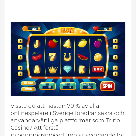
Visste du att nästan 70 % av alla
onlinespelare i Sverige föredrar säkra och
användarvänliga plattformar som Trino
Casino? Att förstå
inloggningsproceduren är avgörande för