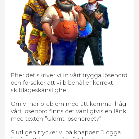
Efter det skriver vi in vårt trygga lösenord
och försöker att vi bibehåller korrekt
skiftlägeskänslighet.
Om vi har problem med att komma ihåg
vårt lösenord finns det vanligtvis en länk
med texten ”Glömt lösenordet?”.
Slutligen trycker vi på knappen “Logga