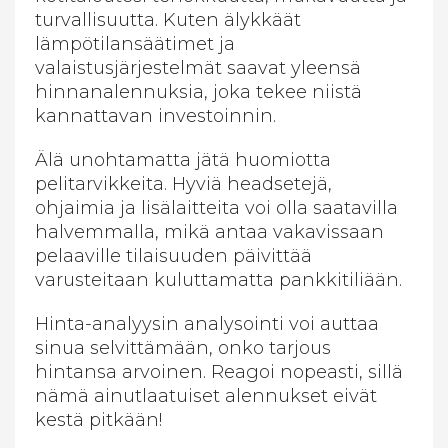
turvallisuutta. Kuten älykkäät
lämpötilansäätimet ja
valaistusjärjestelmät saavat yleensä
hinnanalennuksia, joka tekee niistä
kannattavan investoinnin.
Älä unohtamatta jätä huomiotta
pelitarvikkeita. Hyviä headsetejä,
ohjaimia ja lisälaitteita voi olla saatavilla
halvemmalla, mikä antaa vakavissaan
pelaaville tilaisuuden päivittää
varusteitaan kuluttamatta pankkitiliään.
Hinta-analyysin analysointi voi auttaa
sinua selvittämään, onko tarjous
hintansa arvoinen. Reagoi nopeasti, sillä
nämä ainutlaatuiset alennukset eivät
kestä pitkään!