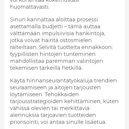
voi kohentaa kokemustasi
huomattavasti.
Sinun kannattaa aloittaa prosessi
asettamalla budjetti – tämä auttaa
välttämään impulsiivisia hankintoja,
jotka voivat häiritä ostosmielen
raiteiltaan. Selvitä tuotteita ennakkoon;
tyypillisten hintojen tunteminen
mahdollistaa paremman valintojen
tekemisen tärkeillä hetkillä.
Käytä hinnanseurantatyökaluja trendien
seuraamiseen ja aitojen tarjousten
löytämiseen. Tehokkaiden
tarjousstrategioiden kehittäminen, kuten
vähissä olevien tai merkittäviä
alennuksia tarjoavien tuotteiden
priorisointi, voi antaa sinulle lisäetua.