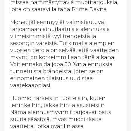
missaa hämmästyttäviä muotitarjouksia,
joita on saatavilla tänä Prime Dayna.
Monet jälleenmyyjät valmistautuvat
tarjoamaan ainutlaatuisia alennuksia
viimeisimmistä tyylitrendeistä ja
sesongin väreistä. Tutkimalla aiempien
vuosien tietoja on selvää, että vaatteiden
myynti on korkeimmillaan tänä aikana.
Voit ennakoida jopa 50 %:n alennuksia
tunnetuista brändeistä, joten se on
erinomainen tilaisuus uudistaa
vaatekaappiasi.
Huomioi tärkeisiin tuotteisiin, kuten
leninkeihin, takkeihin ja asusteisiin.
Nämä alennusmyynnit tarjoavat paitsi
suuria säästöjä, myös muodikkaita
vaatteita, jotka ovat linjassa