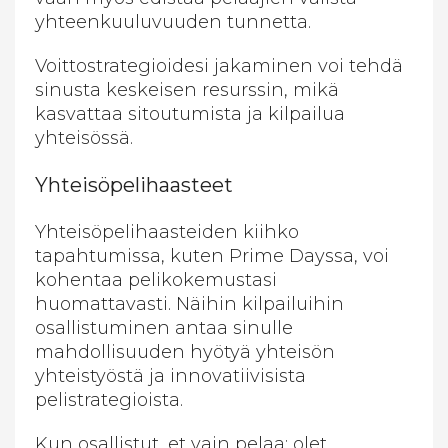
yhteenkuuluvuuden tunnetta.
Voittostrategioidesi jakaminen voi tehdä
sinusta keskeisen resurssin, mikä
kasvattaa sitoutumista ja kilpailua
yhteisössä.
Yhteisöpelihaasteet
Yhteisöpelihaasteiden kiihko
tapahtumissa, kuten Prime Dayssa, voi
kohentaa pelikokemustasi
huomattavasti. Näihin kilpailuihin
osallistuminen antaa sinulle
mahdollisuuden hyötyä yhteisön
yhteistyöstä ja innovatiivisista
pelistrategioista.
Kun osallistut, et vain pelaa; olet