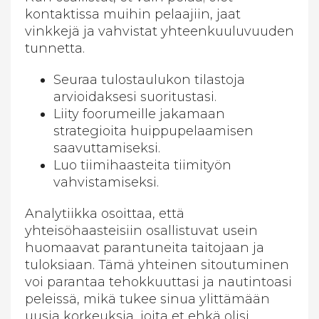
kontaktissa muihin pelaajiin, jaat
vinkkejä ja vahvistat yhteenkuuluvuuden
tunnetta.
Seuraa tulostaulukon tilastoja
arvioidaksesi suoritustasi.
Liity foorumeille jakamaan
strategioita huippupelaamisen
saavuttamiseksi.
Luo tiimihaasteita tiimityön
vahvistamiseksi.
Analytiikka osoittaa, että
yhteisöhaasteisiin osallistuvat usein
huomaavat parantuneita taitojaan ja
tuloksiaan. Tämä yhteinen sitoutuminen
voi parantaa tehokkuuttasi ja nautintoasi
peleissä, mikä tukee sinua ylittämään
uusia korkeuksia, joita et ehkä olisi