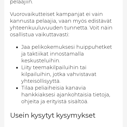
pelaajiin.
Vuorovaikutteiset kampanjat ei vain
kannusta pelaajia, vaan myös edistävät
yhteenkuuluvuuden tunnetta. Voit näin
osallistua vaikuttavasti:
Jaa pelikokemuksesi huippuhetket
ja taktiikat innostamalla
keskusteluihin.
Liity teemakilpailuihin tai
kilpailuihin, jotka vahvistavat
yhteisöllisyyttä.
Tilaa peliaiheisia kanavia
hankkiaksesi ajankohtaisia tietoja,
ohjeita ja erityistä sisältöä.
Usein kysytyt kysymykset