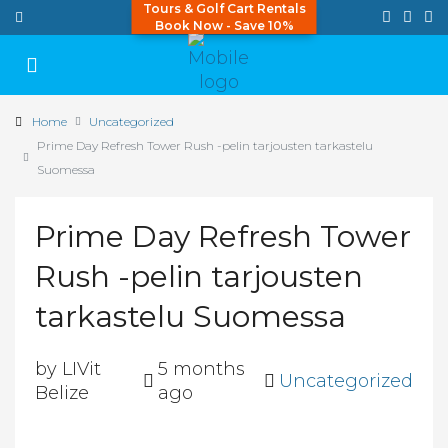
Tours & Golf Cart Rentals
Book Now - Save 10%
Home
Uncategorized
Prime Day Refresh Tower Rush -pelin tarjousten tarkastelu
Suomessa
Prime Day Refresh Tower
Rush -pelin tarjousten
tarkastelu Suomessa
by LIVit
5 months
Uncategorized
Belize
ago