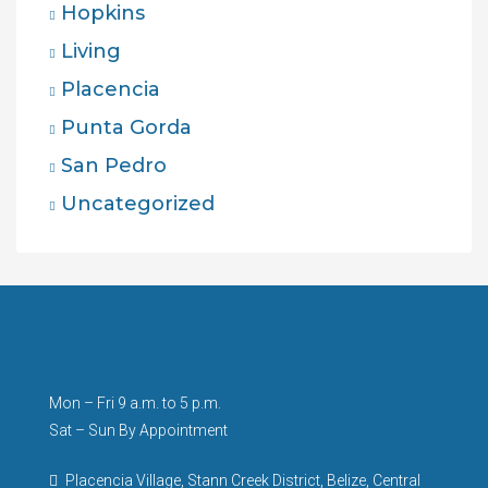
Hopkins
Living
Placencia
Punta Gorda
San Pedro
Uncategorized
Mon – Fri 9 a.m. to 5 p.m.
Sat – Sun By Appointment
Placencia Village, Stann Creek District, Belize, Central