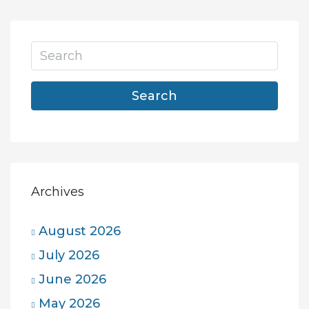
Search
Archives
August 2026
July 2026
June 2026
May 2026