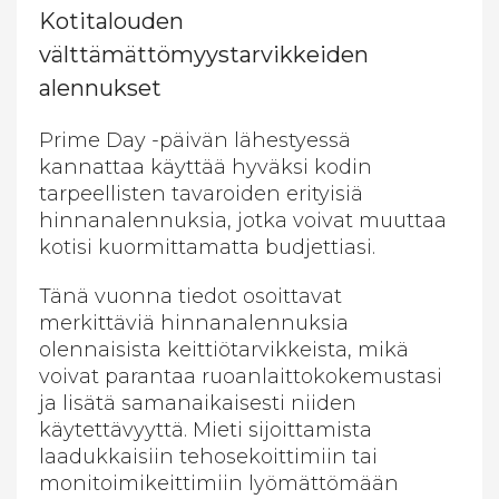
Kotitalouden
välttämättömyystarvikkeiden
alennukset
Prime Day -päivän lähestyessä
kannattaa käyttää hyväksi kodin
tarpeellisten tavaroiden erityisiä
hinnanalennuksia, jotka voivat muuttaa
kotisi kuormittamatta budjettiasi.
Tänä vuonna tiedot osoittavat
merkittäviä hinnanalennuksia
olennaisista keittiötarvikkeista, mikä
voivat parantaa ruoanlaittokokemustasi
ja lisätä samanaikaisesti niiden
käytettävyyttä. Mieti sijoittamista
laadukkaisiin tehosekoittimiin tai
monitoimikeittimiin lyömättömään