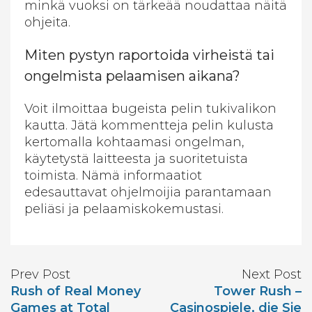
minkä vuoksi on tärkeää noudattaa näitä
ohjeita.
Miten pystyn raportoida virheistä tai
ongelmista pelaamisen aikana?
Voit ilmoittaa bugeista pelin tukivalikon
kautta. Jätä kommentteja pelin kulusta
kertomalla kohtaamasi ongelman,
käytetystä laitteesta ja suoritetuista
toimista. Nämä informaatiot
edesauttavat ohjelmoijia parantamaan
peliäsi ja pelaamiskokemustasi.
Prev Post
Next Post
Rush of Real Money
Tower Rush –
Games at Total
Casinospiele, die Sie