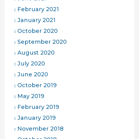
February 2021
January 2021
October 2020
September 2020
August 2020
July 2020
June 2020
October 2019
May 2019
February 2019
January 2019
November 2018