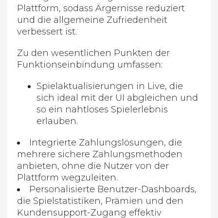
Plattform, sodass Ärgernisse reduziert
und die allgemeine Zufriedenheit
verbessert ist.
Zu den wesentlichen Punkten der
Funktionseinbindung umfassen:
Spielaktualisierungen in Live, die
sich ideal mit der UI abgleichen und
so ein nahtloses Spielerlebnis
erlauben.
Integrierte Zahlungslösungen, die
mehrere sichere Zahlungsmethoden
anbieten, ohne die Nutzer von der
Plattform wegzuleiten.
Personalisierte Benutzer-Dashboards,
die Spielstatistiken, Prämien und den
Kundensupport-Zugang effektiv