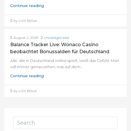
Continue reading
by LIVit Belize
August 2, 2026
Uncategorized
Balance Tracker Live: Wonaco Casino
beobachtet Bonussalden für Deutschland
Alle, die in Deutschland online spielt, weiß das Gefühl: Man
will immer genau sehen, was auf dem...
Continue reading
by LIVit Belize