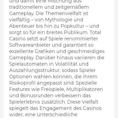
und damit eine Mischung aus
traditionellem und zeitgemäßem
Gameplay. Die Themenvielfalt ist
vielfältig – von Mythologie und
Abenteuer bis hin zu Popkultur – und
sorgt so für ein breites Publikum. Total
Casino setzt auf Spiele renommierter
Softwareanbieter und garantiert so
exzellente Grafiken und geschmeidiges
Gameplay. Darüber hinaus variieren die
Spielautomaten in Volatilität und
Auszahlungsstruktur, sodass Spieler
Optionen wählen können, die ihrem
Risikoprofil angepasst sind. Spezielle
Features wie Freispiele, Multiplikatoren
und Bonusrunden verbessern das
Spielerlebnis zusätzlich. Diese Vielfalt
spiegelt das Engagement des Casinos
wider, eine unterschiedliche