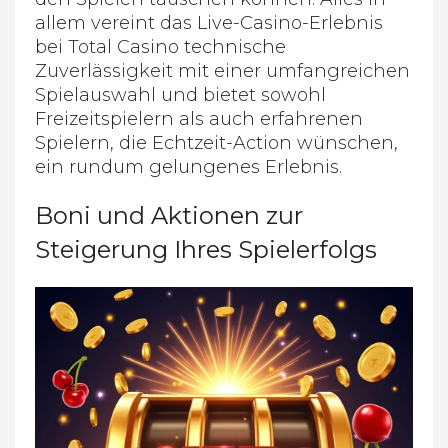
allem vereint das Live-Casino-Erlebnis
bei Total Casino technische
Zuverlässigkeit mit einer umfangreichen
Spielauswahl und bietet sowohl
Freizeitspielern als auch erfahrenen
Spielern, die Echtzeit-Action wünschen,
ein rundum gelungenes Erlebnis.
Boni und Aktionen zur
Steigerung Ihres Spielerfolgs