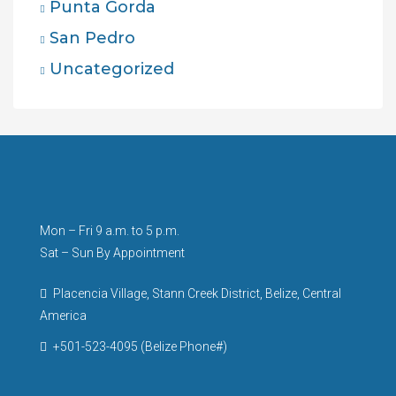
Punta Gorda
San Pedro
Uncategorized
Mon – Fri 9 a.m. to 5 p.m.
Sat – Sun By Appointment
Placencia Village, Stann Creek District, Belize, Central
America
+501-523-4095 (Belize Phone#)