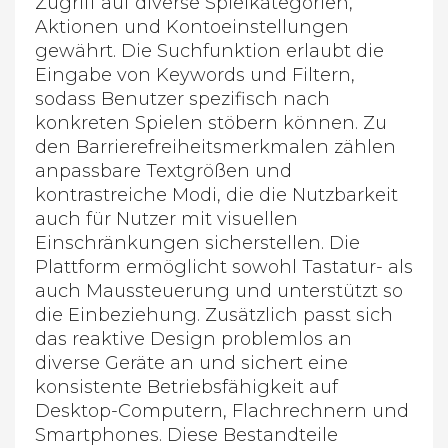
Zugriff auf diverse Spielkategorien,
Aktionen und Kontoeinstellungen
gewährt. Die Suchfunktion erlaubt die
Eingabe von Keywords und Filtern,
sodass Benutzer spezifisch nach
konkreten Spielen stöbern können. Zu
den Barrierefreiheitsmerkmalen zählen
anpassbare Textgrößen und
kontrastreiche Modi, die die Nutzbarkeit
auch für Nutzer mit visuellen
Einschränkungen sicherstellen. Die
Plattform ermöglicht sowohl Tastatur- als
auch Maussteuerung und unterstützt so
die Einbeziehung. Zusätzlich passt sich
das reaktive Design problemlos an
diverse Geräte an und sichert eine
konsistente Betriebsfähigkeit auf
Desktop-Computern, Flachrechnern und
Smartphones. Diese Bestandteile