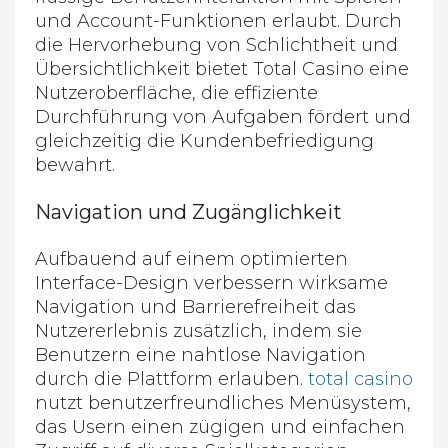
und Account-Funktionen erlaubt. Durch
die Hervorhebung von Schlichtheit und
Übersichtlichkeit bietet Total Casino eine
Nutzeroberfläche, die effiziente
Durchführung von Aufgaben fördert und
gleichzeitig die Kundenbefriedigung
bewahrt.
Navigation und Zugänglichkeit
Aufbauend auf einem optimierten
Interface-Design verbessern wirksame
Navigation und Barrierefreiheit das
Nutzererlebnis zusätzlich, indem sie
Benutzern eine nahtlose Navigation
durch die Plattform erlauben.
total casino
nutzt benutzerfreundliches Menüsystem,
das Usern einen zügigen und einfachen