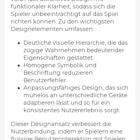
funktionaler Klarheit, sodass sich die
Spieler unbeeinträchtigt auf das Spiel
richten können. Zu den wichtigsten
Designelementen umfassen:
Deutliche visuelle Hierarchie, die das
zügige Wahrnehmen bedeutender
Eigenschaften gestattet.
Homogene Symbolik und
Beschriftung reduzieren
Benutzerfehler.
Anpassungsfähiges Design, das sich
mühelos an unterschiedliche Geräte
adaptieren lässt und so für ein
konsistentes Nutzererlebnis sorgt.
Dieser Designansatz verbessert die
Nutzerbindung, indem er Spielern eine
flüssige Benutzerinteraktion mit Spielen