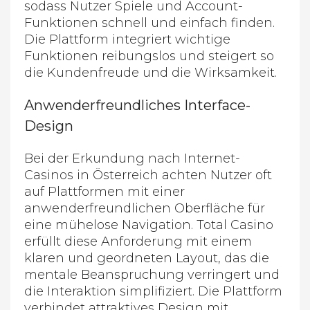
sodass Nutzer Spiele und Account-
Funktionen schnell und einfach finden.
Die Plattform integriert wichtige
Funktionen reibungslos und steigert so
die Kundenfreude und die Wirksamkeit.
Anwenderfreundliches Interface-
Design
Bei der Erkundung nach Internet-
Casinos in Österreich achten Nutzer oft
auf Plattformen mit einer
anwenderfreundlichen Oberfläche für
eine mühelose Navigation. Total Casino
erfüllt diese Anforderung mit einem
klaren und geordneten Layout, das die
mentale Beanspruchung verringert und
die Interaktion simplifiziert. Die Plattform
verbindet attraktives Design mit