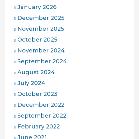
January 2026
December 2025
November 2025
October 2025
November 2024
September 2024
August 2024
July 2024
October 2023
December 2022
September 2022
February 2022
June 2021