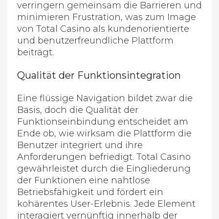
verringern gemeinsam die Barrieren und
minimieren Frustration, was zum Image
von Total Casino als kundenorientierte
und benutzerfreundliche Plattform
beiträgt.
Qualität der Funktionsintegration
Eine flüssige Navigation bildet zwar die
Basis, doch die Qualität der
Funktionseinbindung entscheidet am
Ende ob, wie wirksam die Plattform die
Benutzer integriert und ihre
Anforderungen befriedigt. Total Casino
gewährleistet durch die Eingliederung
der Funktionen eine nahtlose
Betriebsfähigkeit und fördert ein
kohärentes User-Erlebnis. Jede Element
interagiert vernünftig innerhalb der