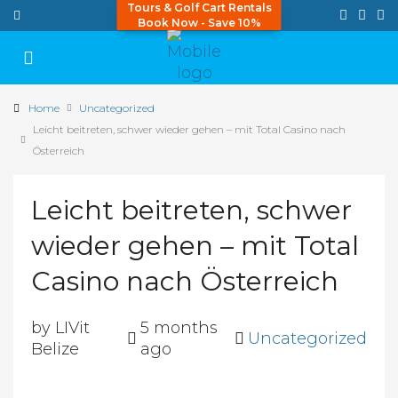
Tours & Golf Cart Rentals
Book Now - Save 10%
Home
Uncategorized
Leicht beitreten, schwer wieder gehen – mit Total Casino nach
Österreich
Leicht beitreten, schwer
wieder gehen – mit Total
Casino nach Österreich
by LIVit
5 months
Uncategorized
Belize
ago