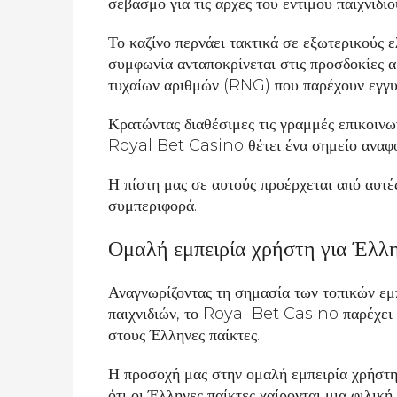
σεβασμό για τις αρχές του έντιμου παιχνιδιο
Το καζίνο περνάει τακτικά σε εξωτερικούς ε
συμφωνία ανταποκρίνεται στις προσδοκίες α
τυχαίων αριθμών (RNG) που παρέχουν εγγυ
Κρατώντας διαθέσιμες τις γραμμές επικοινω
Royal Bet Casino θέτει ένα σημείο αναφορ
Η πίστη μας σε αυτούς προέρχεται από αυτές
συμπεριφορά.
Ομαλή εμπειρία χρήστη για Έλλη
Αναγνωρίζοντας τη σημασία των τοπικών εμ
παιχνιδιών, το Royal Bet Casino παρέχει 
στους Έλληνες παίκτες.
Η προσοχή μας στην ομαλή εμπειρία χρήστη 
ότι οι Έλληνες παίκτες χαίρονται μια φιλι