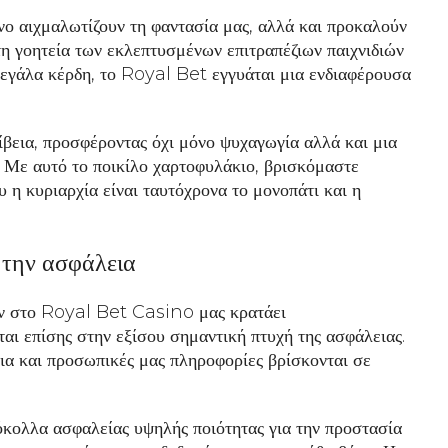
νο αιχμαλωτίζουν τη φαντασία μας, αλλά και προκαλούν
τη γοητεία των εκλεπτυσμένων επιτραπέζιων παιχνιδιών
μεγάλα κέρδη, το Royal Bet εγγυάται μια ενδιαφέρουσα
ίβεια, προσφέροντας όχι μόνο ψυχαγωγία αλλά και μια
ς. Με αυτό το ποικίλο χαρτοφυλάκιο, βρισκόμαστε
 η κυριαρχία είναι ταυτόχρονα το μονοπάτι και η
 την ασφάλεια
ών στο Royal Bet Casino μας κρατάει
αι επίσης στην εξίσου σημαντική πτυχή της ασφάλειας.
ια και προσωπικές μας πληροφορίες βρίσκονται σε
ολλα ασφαλείας υψηλής ποιότητας για την προστασία