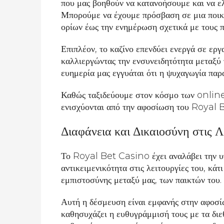
που μας βοηθούν να κατανοήσουμε και να ελ
Μπορούμε να έχουμε πρόσβαση σε μια ποικ
ορίων έως την ενημέρωση σχετικά με τους π
Επιπλέον, το καζίνο επενδύει ενεργά σε εργα
καλλιεργώντας την ενσυνειδητότητα μεταξύ
ευημερία μας εγγυάται ότι η ψυχαγωγία παρ
Καθώς ταξιδεύουμε στον κόσμο των online 
ενισχύονται από την αφοσίωση του Royal B
Διαφάνεια και Δικαιοσύνη στις Λ
Το Royal Bet Casino έχει αναλάβει την υπ
αντικειμενικότητα στις λειτουργίες του, κάτ
εμπιστοσύνης μεταξύ μας, των παικτών του.
Αυτή η δέσμευση είναι εμφανής στην αφοσ
καθησυχάζει η ευθυγράμμισή τους με τα διε