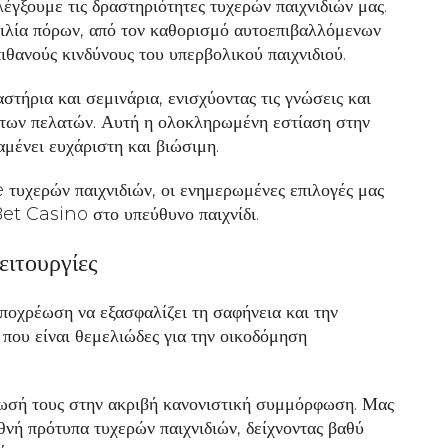
έγξουμε τις δραστηριότητες τυχερών παιχνιδιών μας.
ιλία πόρων, από τον καθορισμό αυτοεπιβαλλόμενων
ιθανούς κινδύνους του υπερβολικού παιχνιδιού.
στήρια και σεμινάρια, ενισχύοντας τις γνώσεις και
 των πελατών. Αυτή η ολοκληρωμένη εστίαση στην
αμένει ευχάριστη και βιώσιμη.
τυχερών παιχνιδιών, οι ενημερωμένες επιλογές μας
et Casino στο υπεύθυνο παιχνίδι.
ειτουργίες
οχρέωση να εξασφαλίζει τη σαφήνεια και την
ι που είναι θεμελιώδες για την οικοδόμηση
ίωσή τους στην ακριβή κανονιστική συμμόρφωση. Μας
θνή πρότυπα τυχερών παιχνιδιών, δείχνοντας βαθύ