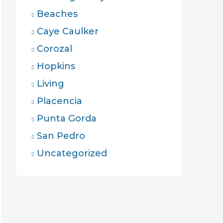
Beaches
Caye Caulker
Corozal
Hopkins
Living
Placencia
Punta Gorda
San Pedro
Uncategorized