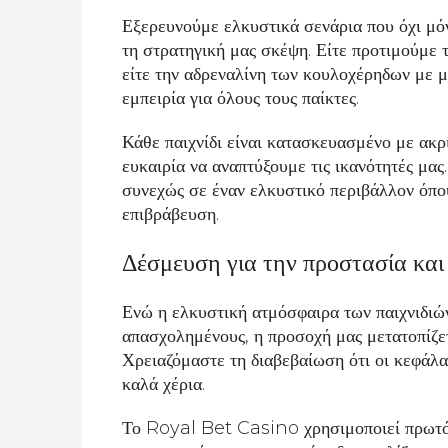
Εξερευνούμε ελκυστικά σενάρια που όχι μό
τη στρατηγική μας σκέψη. Είτε προτιμούμε 
είτε την αδρεναλίνη των κουλοχέρηδων με 
εμπειρία για όλους τους παίκτες.
Κάθε παιχνίδι είναι κατασκευασμένο με ακρ
ευκαιρία να αναπτύξουμε τις ικανότητές μα
συνεχώς σε έναν ελκυστικό περιβάλλον όπου
επιβράβευση.
Δέσμευση για την προστασία και
Ενώ η ελκυστική ατμόσφαιρα των παιχνιδι
απασχολημένους, η προσοχή μας μετατοπίζετ
Χρειαζόμαστε τη διαβεβαίωση ότι οι κεφάλα
καλά χέρια.
Το Royal Bet Casino χρησιμοποιεί πρωτόκ