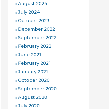
August 2024
July 2024
October 2023
December 2022
September 2022
February 2022
June 2021
February 2021
January 2021
October 2020
September 2020
August 2020
July 2020