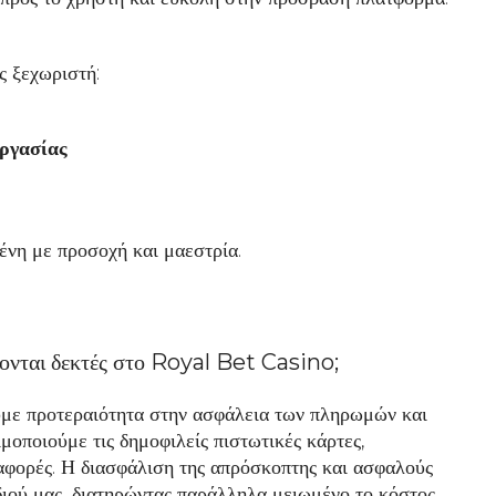
ς ξεχωριστή:
εργασίας
μένη με προσοχή και μαεστρία.
ίνονται δεκτές στο Royal Bet Casino;
υμε προτεραιότητα στην ασφάλεια των πληρωμών και
μοποιούμε τις δημοφιλείς πιστωτικές κάρτες,
ταφορές. Η διασφάλιση της απρόσκοπτης και ασφαλούς
ιδιού μας, διατηρώντας παράλληλα μειωμένο το κόστος