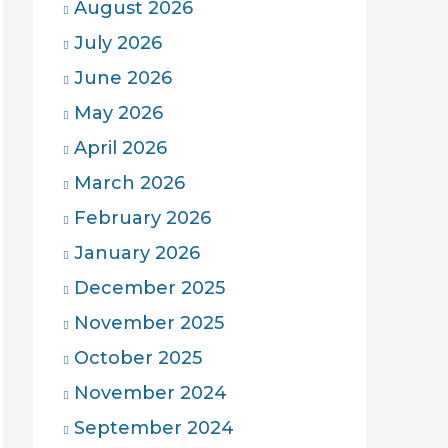
August 2026
July 2026
June 2026
May 2026
April 2026
March 2026
February 2026
January 2026
December 2025
November 2025
October 2025
November 2024
September 2024