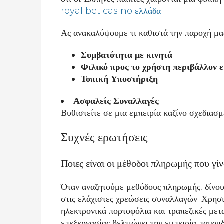
royal bet casino ελλάδα
Ας ανακαλύψουμε τι καθιστά την παροχή μα
Συμβατότητα με κινητά
Φιλικό προς το χρήστη περιβάλλον 
Τοπική Υποστήριξη
Ασφαλείς Συναλλαγές
Βυθιστείτε σε μια εμπειρία καζίνο σχεδιασ
Συχνές ερωτήσεις
Ποιες είναι οι μέθοδοι πληρωμής που γ
Όταν αναζητούμε μεθόδους πληρωμής, δίνο
στις ελάχιστες χρεώσεις συναλλαγών. Χρησι
ηλεκτρονικά πορτοφόλια και τραπεζικές με
επεξεργασίας βελτιώνει την εμπειρία παιχν