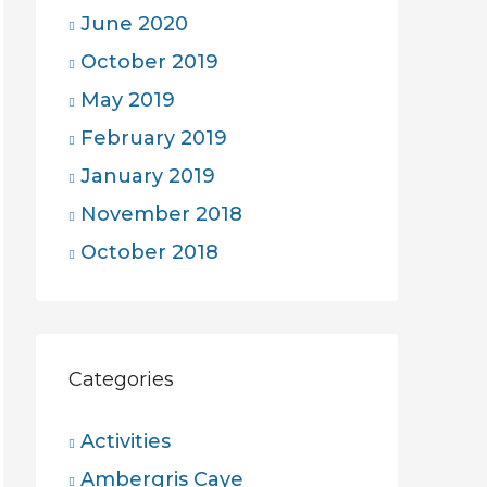
June 2020
October 2019
May 2019
February 2019
January 2019
November 2018
October 2018
Categories
Activities
Ambergris Caye