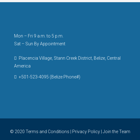
Mon – Fri 9 a.m. to 5 p.m.
Sat – Sun By Appointment
Placencia Village, Stann Creek District, Belize, Central
America
+501-523-4095 (Belize Phone#)
© 2020
Terms and Conditions
|
Privacy Policy
|
Join the Team