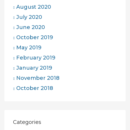
August 2020
July 2020
June 2020
October 2019
May 2019
February 2019
January 2019
November 2018
October 2018
Categories