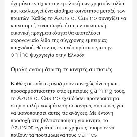
όχι μόνο ενισχύει την εμπλοκή των χρηστών, αλλά
και καλλιεργεί ένα αίσθημα κοινότητας μεταξύ των
παικτών. Καθώς το Azurslot Casino συνεχίζει να
καινοτομεί, είναι σαφές ότι η εντυπωσιακή
εικονική πραγματικότητα θα αποτελέσει
ακρογωνιαίο λίθο της σύγχρονης εμπειρίας
παιχνιδιού, θέτοντας ένα νέο πρότυπο για την
online ψυχαγωγία στην Ελλάδα.
Ομαλή ενσωμάτωση σε κινητές συσκευές
Καθώς οι παίκτες αναζητούν συνεχώς άνεση και
προσαρμοστικότητα στις εμπειρίες gaming τους,
το Azurslot Casino έχει δώσει προτεραιότητα
στην ομαλή ενσωμάτωση σε κινητές συσκευές για
να ικανοποιήσει αυτές τις ανάγκες. Με έντονη
προσοχή στη βελτιστοποίηση για κινητά, το
Azurslot εγγυάται ότι οι χρήστες μπορούν να
παίζουν τα προτιμώμενα τους games