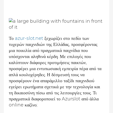
Το
azur-slot.net
ξεχωρίζει στο πεδίο των
τυχερών παιχνιδιών της Ελλάδας, προσφέροντας
μια ποικιλία από πραγματικά παιχνίδια που
υπόσχονται αληθινά κέρδη. Με επιλογές που
καλύπτουν διάφορες προτιμήσεις παικτών,
προσφέρει μια εντυπωσιακή εμπειρία πέρα από τα
απλά κουλοχέρηδες. Η δέσμευσή τους να
προσφέρουν ένα απαράμιλλο ταξίδι παιχνιδιού
εγείρει ερωτήματα σχετικά με την τεχνολογία και
τη δικαιοσύνη πίσω από τις λειτουργίες τους. Τι
πραγματικά διαφοροποιεί το Azurslot από άλλα
online καζίνο;