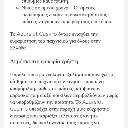
επιθυμίες κάθε παίκτη.
Νίκες σε άμεσο χρόνο – Οι άμεσες
ειδοποιήσεις δίνουν τη δυνατότητα στους
παίκτες να χαρούν τα κέρδη τους επί τόπου.
Το Azurslot Casino όντως ενισχύει την
ευχαρίστηση του παιχνιδιού για όλους στην
Ελλάδα.
Απρόσκοπτη εμπειρία χρήστη
Παρόλο που η τεχνολογία εξελίσσεται συνεχώς, η
αίσθηση του παιχνιδιού εν κινήσει παραμένει
απαράμιλλη, καθώς οι παίκτες μεταβαίνουν
απρόσκοπτα μεταξύ ποικίλων περιβαλλόντων χωρίς
να υποβαθμίζουν την ποιότητα. Το Azurslot
Casino υπερέχει στην παροχή μιας εύχρηστης
διεπαφής που ταιριάζει τέλεια στις κινητές
συσκευές, διευκολύνοντας τους παίκτες να