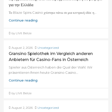
για την Ελλάδα
Το Blaze Spins Casino χτίστηκε πάνω σε μια κεντρική ιδέα: η...
Continue reading
by LIVit Belize
August 2, 2026
Uncategorized
Gransino Spielothek im Vergleich anderen
Anbietern für Casino-Fans in Österreich
Spieler aus Österreich haben die Qual der Wahl. Wir
präsentieren Ihnen heute Gransino Casino...
Continue reading
by LIVit Belize
August 2, 2026
Uncategorized