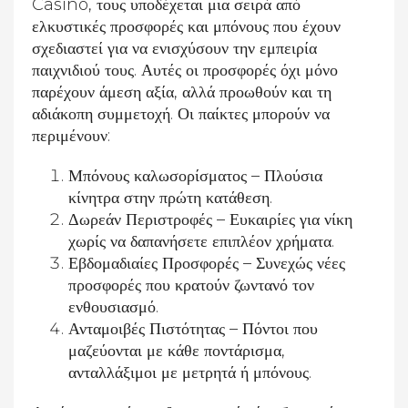
Casino, τους υποδέχεται μια σειρά από
ελκυστικές προσφορές και μπόνους που έχουν
σχεδιαστεί για να ενισχύσουν την εμπειρία
παιχνιδιού τους. Αυτές οι προσφορές όχι μόνο
παρέχουν άμεση αξία, αλλά προωθούν και τη
αδιάκοπη συμμετοχή. Οι παίκτες μπορούν να
περιμένουν:
Μπόνους καλωσορίσματος – Πλούσια
κίνητρα στην πρώτη κατάθεση.
Δωρεάν Περιστροφές – Ευκαιρίες για νίκη
χωρίς να δαπανήσετε επιπλέον χρήματα.
Εβδομαδιαίες Προσφορές – Συνεχώς νέες
προσφορές που κρατούν ζωντανό τον
ενθουσιασμό.
Ανταμοιβές Πιστότητας – Πόντοι που
μαζεύονται με κάθε ποντάρισμα,
ανταλλάξιμοι με μετρητά ή μπόνους.