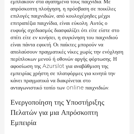
εμπλακούν στα αγαπημένα τους παιχνίδια. Με
απρόσκοπτη πλοήγηση, η πρόσβαση σε ποικίλες
επιλογές παιχνιδιών, από κουλοχέρηδες μέχρι
επιτραπέζια παιχνίδια, είναι εύκολη. Αυτός ο
ευφυής σχεδιασμός διασφαλίζει ότι είτε είστε στο
σπίτι είτε εν κινήσει, η συγκίνηση του παιχνιδιού
είναι πάντα εφικτή. Οι παίκτες μπορούν να
απολαύσουν πραγματικές νίκες χωρίς την ενόχληση
περίπλοκων μενού ή οθονών αργής φόρτωσης. Η
αφοσίωση της Azurslot για αναβάθμιση της
εμπειρίας χρήστη σε πλατφόρμες για κινητά την
κάνει πραγματικά να διακρίνεται στο
ανταγωνιστικό τοπίο των online παιχνιδιών.
Ενεργοποίηση της Υποστήριξης
Πελατών για μια Απρόσκοπτη
Εμπειρία