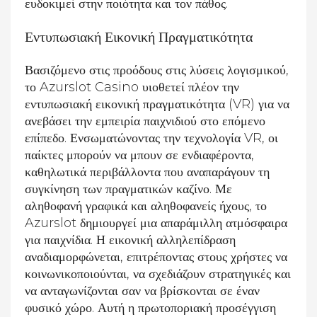
ευδοκιμεί στην ποιότητα και τον πάθος.
Εντυπωσιακή Εικονική Πραγματικότητα
Βασιζόμενο στις προόδους στις λύσεις λογισμικού,
το Azurslot Casino υιοθετεί πλέον την
εντυπωσιακή εικονική πραγματικότητα (VR) για να
ανεβάσει την εμπειρία παιχνιδιού στο επόμενο
επίπεδο. Ενσωματώνοντας την τεχνολογία VR, οι
παίκτες μπορούν να μπουν σε ενδιαφέροντα,
καθηλωτικά περιβάλλοντα που αναπαράγουν τη
συγκίνηση των πραγματικών καζίνο. Με
αληθοφανή γραφικά και αληθοφανείς ήχους, το
Azurslot δημιουργεί μια απαράμιλλη ατμόσφαιρα
για παιχνίδια. Η εικονική αλληλεπίδραση
αναδιαμορφώνεται, επιτρέποντας στους χρήστες να
κοινωνικοποιούνται, να σχεδιάζουν στρατηγικές και
να ανταγωνίζονται σαν να βρίσκονται σε έναν
φυσικό χώρο. Αυτή η πρωτοποριακή προσέγγιση