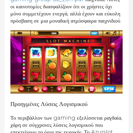
οι καινοτομίες διασφαλίζουν ότι οι χρήστες όχι
μόνο συμμετέχουν ενεργά, αλλά έχουν και εύκολη
πρόσβαση σε μια μοναδική ατμόσφαιρα παιχνιδιού.
Προηγμένες Λύσεις Λογισμικού
Το περιβάλλον των gaming εξελίσσεται ραγδαία,
χάρη σε σύγχρονες λύσεις λογισμικού που
επεκτείνουν τα όρια της τεχνικής. Το Azurslot