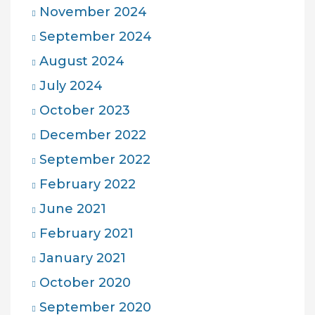
November 2024
September 2024
August 2024
July 2024
October 2023
December 2022
September 2022
February 2022
June 2021
February 2021
January 2021
October 2020
September 2020