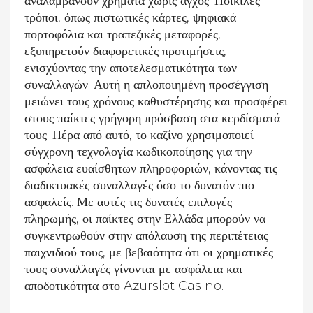
αναλαμβάνουν χρήματα χωρίς άγχος. Ποικίλες
τρόποι, όπως πιστωτικές κάρτες, ψηφιακά
πορτοφόλια και τραπεζικές μεταφορές,
εξυπηρετούν διαφορετικές προτιμήσεις,
ενισχύοντας την αποτελεσματικότητα των
συναλλαγών. Αυτή η απλοποιημένη προσέγγιση
μειώνει τους χρόνους καθυστέρησης και προσφέρει
στους παίκτες γρήγορη πρόσβαση στα κερδίσματά
τους. Πέρα από αυτό, το καζίνο χρησιμοποιεί
σύγχρονη τεχνολογία κωδικοποίησης για την
ασφάλεια ευαίσθητων πληροφοριών, κάνοντας τις
διαδικτυακές συναλλαγές όσο το δυνατόν πιο
ασφαλείς. Με αυτές τις δυνατές επιλογές
πληρωμής, οι παίκτες στην Ελλάδα μπορούν να
συγκεντρωθούν στην απόλαυση της περιπέτειας
παιχνιδιού τους, με βεβαιότητα ότι οι χρηματικές
τους συναλλαγές γίνονται με ασφάλεια και
αποδοτικότητα στο Azurslot Casino.