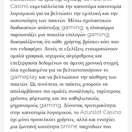
Casino εκμεταλλεύεται την καινοτόμα καινοτομία
λογισμικού για να βελτιώσει την εμπλοκή και την
ικανοποίηση των παικτών. Μέσω σχολαστικών
διαδικασιών ανάπτυξης gaming, η πλατφόρμα
παρουσιάζει μια ποικιλία επιλογών gaming,
διασφαλίζοντας ότι κάθε χρήστης βρίσκει κάτι που
τον ενδιαφέρει. Αυτές οι εξελίξεις ενσωματώνουν
ομαλά γραφικά, ισχυρούς αλγόριθμους και
επεξεργασία δεδομένων σε άμεση χρονική στιγμή,
όλα σχεδιασμένα για να βελτιστοποιήσουν το
gameplay και να βελτιώσουν την αίσθηση των
παικτών. Ως συνέπεια, οι παίκτες μπορούν να
απολαμβάνουν πιο ομαλές συναλλαγές, ταχύτερους
χρόνους φόρτωσης και πιο καθηλωτικούς
μηχανισμούς gaming. Δίνοντας προτεραιότητα
στην καινοτομία λογισμικού, το Azurslot Casino
όχι μόνο προσελκύει χρήστες, αλλά και ενισχύει
μια ζωντανή κοινότητα online παιχνιδιών που