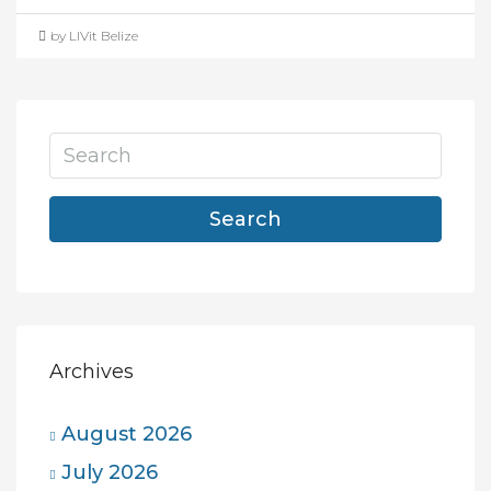
by LIVit Belize
Search
Archives
August 2026
July 2026