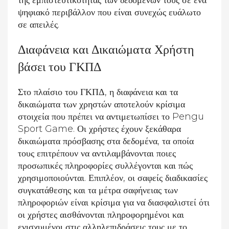
της εμπιστευτικότητας των δεδομένων τους σε ένα
ψηφιακό περιβάλλον που είναι συνεχώς ευάλωτο
σε απειλές.
Διαφάνεια και Δικαιώματα Χρήστη
βάσει του ΓΚΠΔ
Στο πλαίσιο του ΓΚΠΔ, η διαφάνεια και τα
δικαιώματα των χρηστών αποτελούν κρίσιμα
στοιχεία που πρέπει να αντιμετωπίσει το Pengu
Sport Game. Οι χρήστες έχουν ξεκάθαρα
δικαιώματα πρόσβασης στα δεδομένα, τα οποία
τους επιτρέπουν να αντιλαμβάνονται ποιες
προσωπικές πληροφορίες συλλέγονται και πώς
χρησιμοποιούνται. Επιπλέον, οι σαφείς διαδικασίες
συγκατάθεσης και τα μέτρα σαφήνειας των
πληροφοριών είναι κρίσιμα για να διασφαλιστεί ότι
οι χρήστες αισθάνονται πληροφορημένοι και
ενισχυμένοι στις αλληλεπιδράσεις τους με το