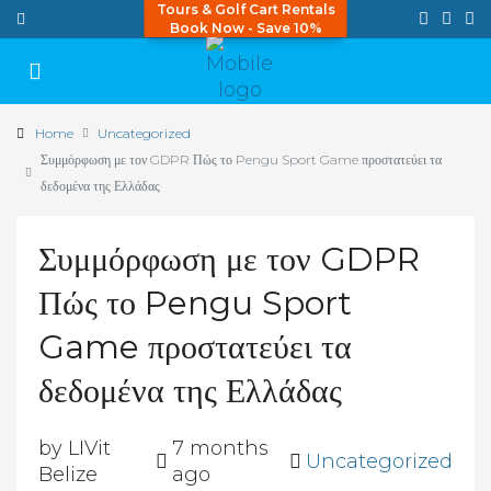
Tours & Golf Cart Rentals
Book Now - Save 10%
Home
Uncategorized
Συμμόρφωση με τον GDPR Πώς το Pengu Sport Game προστατεύει τα
δεδομένα της Ελλάδας
Συμμόρφωση με τον GDPR
Πώς το Pengu Sport
Game προστατεύει τα
δεδομένα της Ελλάδας
by LIVit
7 months
Uncategorized
Belize
ago