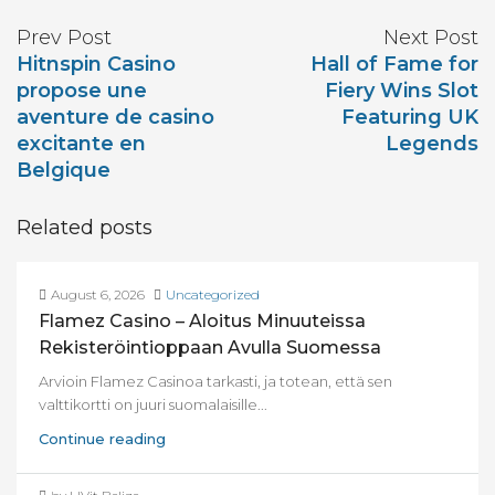
Prev Post
Next Post
Hitnspin Casino
Hall of Fame for
propose une
Fiery Wins Slot
aventure de casino
Featuring UK
excitante en
Legends
Belgique
Related posts
August 6, 2026
Uncategorized
Flamez Casino – Aloitus Minuuteissa
Rekisteröintioppaan Avulla Suomessa
Arvioin Flamez Casinoa tarkasti, ja totean, että sen
valttikortti on juuri suomalaisille...
Continue reading