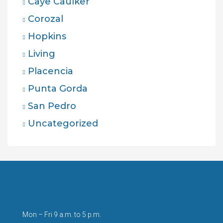
Caye Caulker
Corozal
Hopkins
Living
Placencia
Punta Gorda
San Pedro
Uncategorized
Mon – Fri 9 a.m. to 5 p.m.