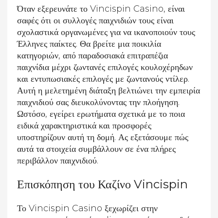
Όταν εξερευνάτε το Vincispin Casino, είναι
σαφές ότι οι συλλογές παιχνιδιών τους είναι
σχολαστικά οργανωμένες για να ικανοποιούν τους
Έλληνες παίκτες. Θα βρείτε μια ποικιλία
κατηγοριών, από παραδοσιακά επιτραπέζια
παιχνίδια μέχρι ζωντανές επιλογές κουλοχέρηδων
και εντυπωσιακές επιλογές με ζωντανούς ντίλερ.
Αυτή η μελετημένη διάταξη βελτιώνει την εμπειρία
παιχνιδιού σας διευκολύνοντας την πλοήγηση.
Ωστόσο, εγείρει ερωτήματα σχετικά με το ποια
ειδικά χαρακτηριστικά και προσφορές
υποστηρίζουν αυτή τη δομή. Ας εξετάσουμε πώς
αυτά τα στοιχεία συμβάλλουν σε ένα πλήρες
περιβάλλον παιχνιδιού.
Επισκόπηση του Καζίνο Vincispin
Το Vincispin Casino ξεχωρίζει στην