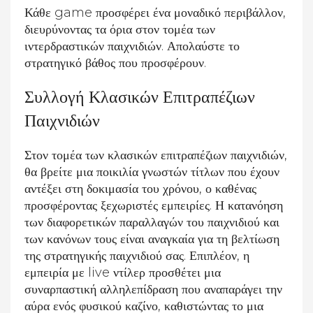
Κάθε game προσφέρει ένα μοναδικό περιβάλλον,
διευρύνοντας τα όρια στον τομέα των
ιντερδραστικών παιχνιδιών. Απολαύστε το
στρατηγικό βάθος που προσφέρουν.
Συλλογή Κλασικών Επιτραπέζιων
Παιχνιδιών
Στον τομέα των κλασικών επιτραπέζιων παιχνιδιών,
θα βρείτε μια ποικιλία γνωστών τίτλων που έχουν
αντέξει στη δοκιμασία του χρόνου, ο καθένας
προσφέροντας ξεχωριστές εμπειρίες. Η κατανόηση
των διαφορετικών παραλλαγών του παιχνιδιού και
των κανόνων τους είναι αναγκαία για τη βελτίωση
της στρατηγικής παιχνιδιού σας. Επιπλέον, η
εμπειρία με live ντίλερ προσθέτει μια
συναρπαστική αλληλεπίδραση που αναπαράγει την
αύρα ενός φυσικού καζίνο, καθιστώντας το μια