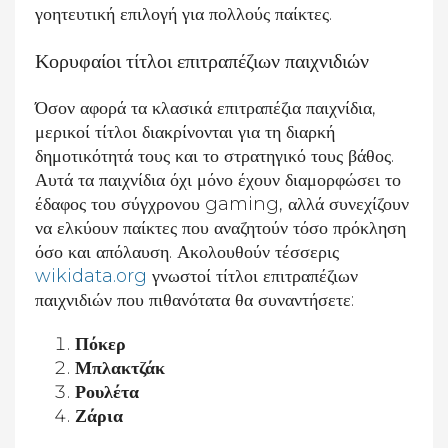
γοητευτική επιλογή για πολλούς παίκτες.
Κορυφαίοι τίτλοι επιτραπέζιων παιχνιδιών
Όσον αφορά τα κλασικά επιτραπέζια παιχνίδια,
μερικοί τίτλοι διακρίνονται για τη διαρκή
δημοτικότητά τους και το στρατηγικό τους βάθος.
Αυτά τα παιχνίδια όχι μόνο έχουν διαμορφώσει το
έδαφος του σύγχρονου gaming, αλλά συνεχίζουν
να ελκύουν παίκτες που αναζητούν τόσο πρόκληση
όσο και απόλαυση. Ακολουθούν τέσσερις
wikidata.org
γνωστοί τίτλοι επιτραπέζιων
παιχνιδιών που πιθανότατα θα συναντήσετε:
Πόκερ
Μπλακτζάκ
Ρουλέτα
Ζάρια