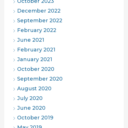
October 2023
December 2022
September 2022
February 2022
June 2021
February 2021
January 2021
October 2020
September 2020
August 2020
July 2020
June 2020
October 2019
May 2019