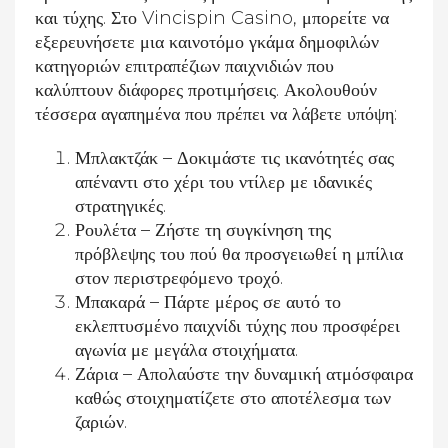
και τύχης. Στο Vincispin Casino, μπορείτε να
εξερευνήσετε μια καινοτόμο γκάμα δημοφιλών
κατηγοριών επιτραπέζιων παιχνιδιών που
καλύπτουν διάφορες προτιμήσεις. Ακολουθούν
τέσσερα αγαπημένα που πρέπει να λάβετε υπόψη:
Μπλακτζάκ – Δοκιμάστε τις ικανότητές σας
απέναντι στο χέρι του ντίλερ με ιδανικές
στρατηγικές.
Ρουλέτα – Ζήστε τη συγκίνηση της
πρόβλεψης του πού θα προσγειωθεί η μπίλια
στον περιστρεφόμενο τροχό.
Μπακαρά – Πάρτε μέρος σε αυτό το
εκλεπτυσμένο παιχνίδι τύχης που προσφέρει
αγωνία με μεγάλα στοιχήματα.
Ζάρια – Απολαύστε την δυναμική ατμόσφαιρα
καθώς στοιχηματίζετε στο αποτέλεσμα των
ζαριών.