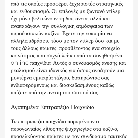
από τις οποίες προσφέρει ξεχωριστές στρατηγικές
και ενθουσιασμό. Οι επιλογές με ζωντανό ντίλερ
όχι μόνο βελτιώνουν τη διαφάνεια, αλλά και
αναπαράγουν την συλλογική ατμόσφαιρα των
παραδοσιακών καζίνο. Έχετε την ευκαιρία να
αλληλεπιδράσετε τόσο με τον ντίλερ όσο και με
τους άλλους παίκτες, προσθέτοντας ένα στοιχείο
κοινότητας που συχνά λείπει από τα συνηθισμένα
online παιχνίδια. Αυτός ο συνδυασμός άνεσης και
ρεαλισμού είναι ιδανικός για όσους αναζητούν μια
μοντέρνα εμπειρία τζόγου, διατηρώντας σας
ενδιαφερόμενους και διασκεδασμένους καθώς
παίζετε από την άνεση του σπιτιού σας.
Αγαπημένα Επιτραπέζια Παιχνίδια
Τα επιτραπέζια παιχνίδια παραμένουν ο
ακρογωνιαίος λίθος της ψυχαγωγίας στα καζίνο,
προσελκύοντας παίκτες με τον συνδυασμό τακτικής