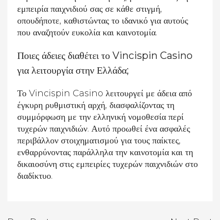
εμπειρία παιχνιδιού σας σε κάθε στιγμή,
οπουδήποτε, καθιστώντας το ιδανικό για αυτούς
που αναζητούν ευκολία και καινοτομία.
Ποιες άδειες διαθέτει το Vincispin Casino
για λειτουργία στην Ελλάδα;
Το Vincispin Casino λειτουργεί με άδεια από
έγκυρη ρυθμιστική αρχή, διασφαλίζοντας τη
συμμόρφωση με την ελληνική νομοθεσία περί
τυχερών παιχνιδιών. Αυτό προωθεί ένα ασφαλές
περιβάλλον στοιχηματισμού για τους παίκτες,
ενθαρρύνοντας παράλληλα την καινοτομία και τη
δικαιοσύνη στις εμπειρίες τυχερών παιχνιδιών στο
διαδίκτυο.