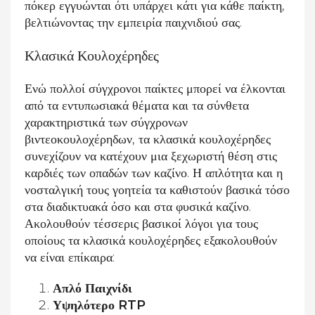
πόκερ εγγυώνται ότι υπάρχει κάτι για κάθε παίκτη,
βελτιώνοντας την εμπειρία παιχνιδιού σας.
Κλασικά Κουλοχέρηδες
Ενώ πολλοί σύγχρονοι παίκτες μπορεί να έλκονται
από τα εντυπωσιακά θέματα και τα σύνθετα
χαρακτηριστικά των σύγχρονων
βιντεοκουλοχέρηδων, τα κλασικά κουλοχέρηδες
συνεχίζουν να κατέχουν μια ξεχωριστή θέση στις
καρδιές των οπαδών των καζίνο. Η απλότητα και η
νοσταλγική τους γοητεία τα καθιστούν βασικά τόσο
στα διαδικτυακά όσο και στα φυσικά καζίνο.
Ακολουθούν τέσσερις βασικοί λόγοι για τους
οποίους τα κλασικά κουλοχέρηδες εξακολουθούν
να είναι επίκαιρα:
Απλό Παιχνίδι
Υψηλότερο RTP