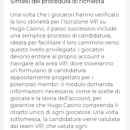
Sintesi del procedura di richiesta
Una volta che i giocatori hanno verificato
la loro idoneità per l’iscrizione VIP su
Hugo Casino, il passo successivo include
una semplice processo di candidatura,
ideata per facilitare il loro cammino verso
questo livello privilegiato. I giocatori
devono entrare al proprio account e
navigare alla area VIP, dove troveranno
un formulario di candidatura
appositamente progettato per i
potenziali membri. Il modulo domanda
informazioni necessarie, come le scelte di
giocata e la storia dell’account, per
garantire che Hugo Casino comprenda il
ritratto unico di ogni giocatore. Una volta
sottomessa, la candidatura viene valutata
dal team VIP, che valuta ogni