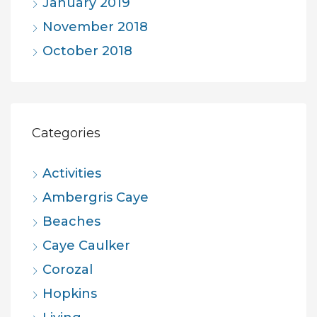
January 2019
November 2018
October 2018
Categories
Activities
Ambergris Caye
Beaches
Caye Caulker
Corozal
Hopkins