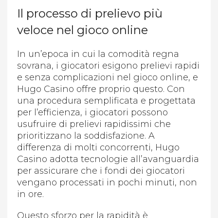
Il processo di prelievo più
veloce nel gioco online
In un’epoca in cui la comodità regna
sovrana, i giocatori esigono prelievi rapidi
e senza complicazioni nel gioco online, e
Hugo Casino offre proprio questo. Con
una procedura semplificata e progettata
per l’efficienza, i giocatori possono
usufruire di prelievi rapidissimi che
prioritizzano la soddisfazione. A
differenza di molti concorrenti, Hugo
Casino adotta tecnologie all’avanguardia
per assicurare che i fondi dei giocatori
vengano processati in pochi minuti, non
in ore.
Questo sforzo per la rapidità è