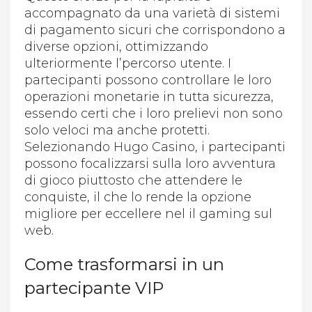
accompagnato da una varietà di sistemi
di pagamento sicuri che corrispondono a
diverse opzioni, ottimizzando
ulteriormente l’percorso utente. I
partecipanti possono controllare le loro
operazioni monetarie in tutta sicurezza,
essendo certi che i loro prelievi non sono
solo veloci ma anche protetti.
Selezionando Hugo Casino, i partecipanti
possono focalizzarsi sulla loro avventura
di gioco piuttosto che attendere le
conquiste, il che lo rende la opzione
migliore per eccellere nel il gaming sul
web.
Come trasformarsi in un
partecipante VIP