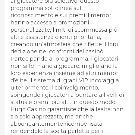
al giocatore più selettivo, questo
programma sottolinea sul
riconoscimento e sui premi. I membri
hanno accesso a promozioni
personalizzate, limiti di scommessa più
alti e assistenza clienti prioritaria,
creando un’atmosfera che riflette il loro
dedizione nei confronti del casinò.
Partecipando al programma, i giocatori
non si fermano a giocare; migliorano la
loro esperienza insieme ad altri membri
d’élite. Il sistema di gradi VIP incoraggia
ulteriormente il coinvolgimento,
spingendo i giocatori a puntare a livelli di
status e premi più alti. In questo modo,
Hugo Casino garantisce che la lealtà non
sia solo apprezzata, ma anche
abbondantemente ricompensata,
rendendolo la scelta perfetta per i