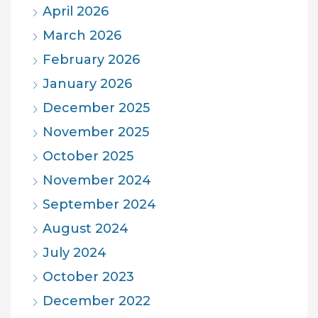
April 2026
March 2026
February 2026
January 2026
December 2025
November 2025
October 2025
November 2024
September 2024
August 2024
July 2024
October 2023
December 2022