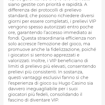
siano gestite con priorità e rapidità. A
differenza dei protocolli di prelievo
standard, che possono richiedere diversi
giorni per essere completati, i prelievi VIP
vengono spesso autorizzati entro poche
ore, garantendo l’accesso immediato ai
fondi. Questa straordinaria efficienza non
solo accresce l’emozione del gioco, ma
promuove anche la fidelizzazione, poiché
i giocatori si sentono apprezzati e
valorizzati. Inoltre, i VIP beneficiano di
limiti di prelievo più elevati, consentendo
prelievi più consistenti. In sostanza,
questi vantaggi esclusivi fanno sì che
l’esperienza di gioco su Hugo Casino sia
davvero ineguagliabile per i suoi
giocatori più fedeli, consolidando il
fascino di diventare VIP.