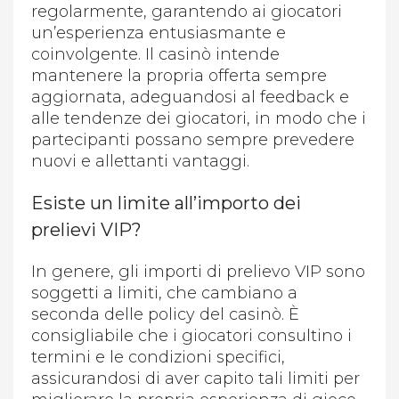
regolarmente, garantendo ai giocatori
un’esperienza entusiasmante e
coinvolgente. Il casinò intende
mantenere la propria offerta sempre
aggiornata, adeguandosi al feedback e
alle tendenze dei giocatori, in modo che i
partecipanti possano sempre prevedere
nuovi e allettanti vantaggi.
Esiste un limite all’importo dei
prelievi VIP?
In genere, gli importi di prelievo VIP sono
soggetti a limiti, che cambiano a
seconda delle policy del casinò. È
consigliabile che i giocatori consultino i
termini e le condizioni specifici,
assicurandosi di aver capito tali limiti per