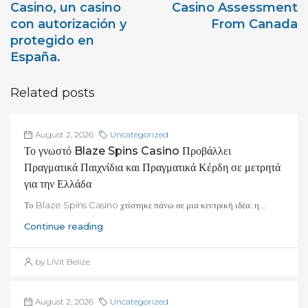
Casino, un casino
Casino Assessment
con autorización y
From Canada
protegido en
España.
Related posts
August 2, 2026
Uncategorized
Το γνωστό Blaze Spins Casino Προβάλλει
Πραγματικά Παιχνίδια και Πραγματικά Κέρδη σε μετρητά
για την Ελλάδα
Το Blaze Spins Casino χτίστηκε πάνω σε μια κεντρική ιδέα: η...
Continue reading
by LIVit Belize
August 2, 2026
Uncategorized