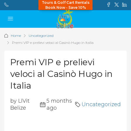
Tours & Golf Cart Rentals
Book Now - Save 10%
Home
Uncategorized
Premi VIP e prelievi veloci al Casinò Hugo in Italia
Premi VIP e prelievi
veloci al Casinò Hugo in
Italia
by LIVit
5 months
Uncategorized
Belize
ago