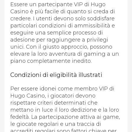
Essere un partecipante VIP di Hugo
Casino è più facile di quanto si creda di
credere. I utenti devono solo soddisfare
particolari condizioni di ammissibilità e
eseguire una semplice processo di
adesione per raggiungere a privilegi
unici. Con il giusto approccio, possono
elevare la loro avventura di gaming a un
piano completamente inedito.
Condizioni di eligibilità illustrati
Per essere idonei come membro VIP di
Hugo Casino, i giocatori devono
rispettare criteri determinati che
mettano in luce il loro dedizione e la loro
fedeltà. La partecipazione attiva ai game,
le giocate regolari e una traccia di
accrediti regolari sono fattori chiave per