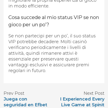
migliorare la propria esperienza di gioco
in modo efficiente.
Cosa succede al mio status VIP se non
gioco per un po’?
Se non partecipi per un po’, il suo status
VIP potrebbe decadere. Molti casinò
verificano periodicamente i livelli di
attività, quindi rimanere attivi è
essenziale per preservare questi
vantaggi esclusivi e assicurare premi
regolari in futuro.
Prev Post
Next Post
Juega con
I Experienced Every
seguridad en Efbet
Live Game at Spinit