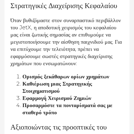
Στρατηγικές Διαχείρισης Κεφαλαίου
Όταν βυθιζόμαστε στον συναρπαστικό περιβάλλον
του JetX, η αποδοτική χειρισμός του κεφαλαίου
μας είναι ζωτικής σημασίας αν επιθυμούμε να
μεγιστοποιήσουμε την αίσθηση παιχνιδιού μας. Για
να επιτύχουμε την τελειότητα, πρέπει να
εφαρμόσουμε σωστές στρατηγικές διαχείρισης
χρημάτων που ενσωματώνουν:
Ορισμός ξεκάθαρων ορίων χρημάτων
Καθιέρωση μιας Στρατηγικής
Στοιχηματισμού
Εφαρμογή Χειρισμού Ζημιών
Προσαρμόστε τα πονταρίσματά σας με
σταθερό τρόπο
Αξιοποιώντας τις προοπτικές του