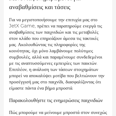
αναβαθμίσεις και τάσεις
Για να μεγιστοποιήσουμε την επιτυχία μας στο
JetX Game, πρέπει να παρατηρούμε ενεργά τις
αναβαθμίσεις των παιχνιδιών και τις μεταβολές
στον κλάδο που επηρεάζουν άμεσα τις τακτικές
μας. Ακολουθώντας τις πληροφορίες της
κοινότητας, όχι μόνο λαμβάνουμε πολύτιμες
συμβουλές, αλλά και παραμένουμε συνδεδεμένοι
με τις αναπτυσσόμενες εμπειρίες των παικτών.
Επιπλέον, η ανάλυση των τάσεων στοιχημάτων
μπορεί να αποκαλύψει μοτίβα που βελτιώνουν την
προσέγγισή μας στο παιχνίδι, διασφαλίζοντας ότι
είμαστε πάντα ένα βήμα μπροστά.
Παρακολουθήστε τις ενημερώσεις παιχνιδιών
Πώς μπορούμε να μείνουμε μπροστά στον συνεχώς