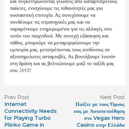
και συγκεντρώνοντας γνώσεις από καταρτισμένους
παίκτες, ενισχύουμε τις πιθανότητές μας για
ουσιαστική επιτυχία. Ας συνεχίσουμε να
συνδέουμε τις στρατηγικές μας και να
παραμένουμε ενημερωμένοι για τις αλλαγές στο
τοπίο του παιχνιδιού. Με συνεχή εξάσκηση και
πάθος, μπορούμε να μεταμορφώσουμε την
εμπειρία μας, μετατρέποντας τους κινδύνους σε
αξιοσημείωτες ανταμοιβές. Ας βουτήξουμε λοιπόν
στη δράση και ας βελτιώσουμε μαζί το ταξίδι μας
στο JetX!
Prev Post
Next Post
Internet
Παίξτε με τους Όρους
Connectivity Needs
σας με Αυτοπεποίθηση
for Playing Turbo
στο Vegas Hero
Plinko Game in
Casino στην Ελλάδα