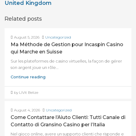
United Kingdom
Related posts
August 5, 2026
Uncategorized
Ma Méthode de Gestion pour Incaspin Casino
qui Marche en Suisse
Sur les plateformes de casino virtuelles, la façon de gérer
son argent joue un rôle...
Continue reading
by LIVit Belize
August 4, 2026
Uncategorized
Come Contattare l’Aiuto Clienti: Tutti Canale di
Contatto di Gransino Casino per l’Italia
Nel gioco online, avere un supporto clienti che risponde e