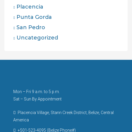
Placencia
Punta Gorda
San Pedro
Uncategorized
Mon – Fri 9 a.m. to 5 p.m.
Sat – Sun By Appointment
Placencia Village, Stann Creek District, Belize, Central
America
+501-523-4095 (Belize Phone#)