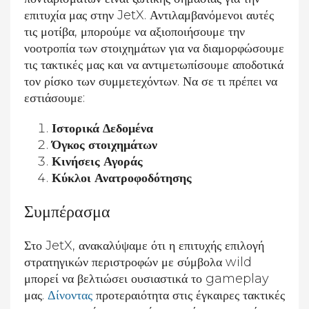
επιτυχία μας στην JetX. Αντιλαμβανόμενοι αυτές
τις μοτίβα, μπορούμε να αξιοποιήσουμε την
νοοτροπία των στοιχημάτων για να διαμορφώσουμε
τις τακτικές μας και να αντιμετωπίσουμε αποδοτικά
τον ρίσκο των συμμετεχόντων. Να σε τι πρέπει να
εστιάσουμε:
Ιστορικά Δεδομένα
Όγκος στοιχημάτων
Κινήσεις Αγοράς
Κύκλοι Ανατροφοδότησης
Συμπέρασμα
Στο JetX, ανακαλύψαμε ότι η επιτυχής επιλογή
στρατηγικών περιστροφών με σύμβολα wild
μπορεί να βελτιώσει ουσιαστικά το gameplay
μας.
Δίνοντας
προτεραιότητα στις έγκαιρες τακτικές