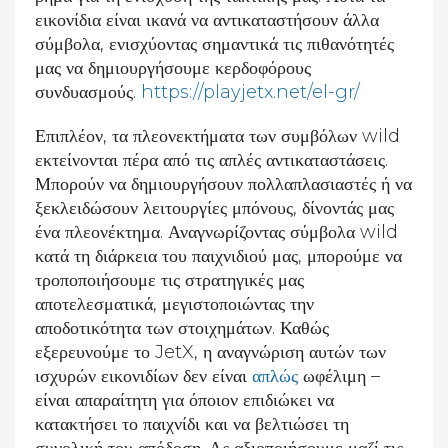
εικονίδια είναι ικανά να αντικαταστήσουν άλλα
σύμβολα, ενισχύοντας σημαντικά τις πιθανότητές
μας να δημιουργήσουμε κερδοφόρους
συνδυασμούς.
https://playjetx.net/el-gr/
Επιπλέον, τα πλεονεκτήματα των συμβόλων wild
εκτείνονται πέρα από τις απλές αντικαταστάσεις.
Μπορούν να δημιουργήσουν πολλαπλασιαστές ή να
ξεκλειδώσουν λειτουργίες μπόνους, δίνοντάς μας
ένα πλεονέκτημα. Αναγνωρίζοντας σύμβολα wild
κατά τη διάρκεια του παιχνιδιού μας, μπορούμε να
τροποποιήσουμε τις στρατηγικές μας
αποτελεσματικά, μεγιστοποιώντας την
αποδοτικότητα των στοιχημάτων. Καθώς
εξερευνούμε το JetX, η αναγνώριση αυτών των
ισχυρών εικονιδίων δεν είναι
απλώς
ωφέλιμη –
είναι απαραίτητη για όποιον επιδιώκει να
κατακτήσει το παιχνίδι και να βελτιώσει τη
συνολική του απόδοση. Ας αξιοποιήσουμε μαζί τις