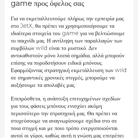
game προς όφελος σας
Για να εκμεταλλευτούμε πλήρως την εμπειρία μας
στο JetX, θα πρέπει να χρησιμοποιήσουμε τα
ιδιαίτερα στοιχεία του game για να βελτιώσουμε
το παιχνίδι μας. Η αντίληψη των παραλλαγών των
συμβόλων wild είναι το μυστικό. Δεν
αντικαθιστούν μόνο λοιπά σημάδια, αλλά μπορούν
επίσης να πυροδοτήσουν ειδικά μπόνους.
Εφαρμόζοντας στρατηγική εκμετάλλευση των wild
σε σημαντικές χρονικές στιγμές, μπορούμε να
αυξήσουμε τα απολαβές μας.
Επιπρόσθετα, η ανάπτυξη επιτυχημένων σχεδίων
για τους φάσεις μπόνους ενισχύει ακόμη
περισσότερο την στρατηγική μας. Θα πρέπει να
στοχεύσουμε να αναγνωρίσουμε σχέδια στο σε
ποια στιγμή και με ποιο τρόπο ενεργοποιούνται
αυτοί οι γύροι, καθώς αυτή η γνώση μας επιτρέπει