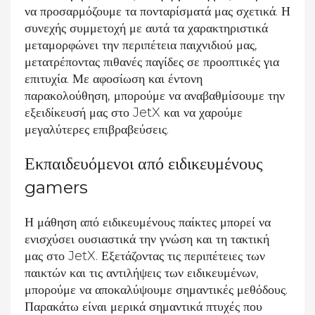
να προσαρμόζουμε τα πονταρίσματά μας σχετικά. Η
συνεχής συμμετοχή με αυτά τα χαρακτηριστικά
μεταμορφώνει την περιπέτεια παιχνιδιού μας,
μετατρέποντας πιθανές παγίδες σε προοπτικές για
επιτυχία. Με αφοσίωση και έντονη
παρακολούθηση, μπορούμε να αναβαθμίσουμε την
εξειδίκευσή μας στο JetX και να χαρούμε
μεγαλύτερες επιβραβεύσεις.
Εκπαιδευόμενοι από ειδικευμένους
gamers
Η μάθηση από ειδικευμένους παίκτες μπορεί να
ενισχύσει ουσιαστικά την γνώση και τη τακτική
μας στο JetX. Εξετάζοντας τις περιπέτειες των
παικτών και τις αντιλήψεις των ειδικευμένων,
μπορούμε να αποκαλύψουμε σημαντικές μεθόδους.
Παρακάτω είναι μερικά σημαντικά πτυχές που