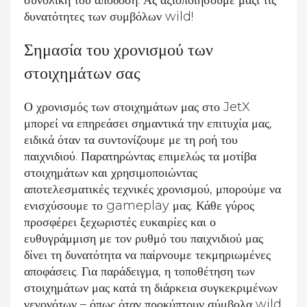
δυνατότητες των συμβόλων wild!
Σημασία του χρονισμού των
στοιχημάτων σας
Ο χρονισμός των στοιχημάτων μας στο JetX
μπορεί να επηρεάσει σημαντικά την επιτυχία μας,
ειδικά όταν τα συντονίζουμε με τη ροή του
παιχνιδιού. Παρατηρώντας επιμελώς τα μοτίβα
στοιχημάτων και χρησιμοποιώντας
αποτελεσματικές τεχνικές χρονισμού, μπορούμε να
ενισχύσουμε το gameplay μας. Κάθε γύρος
προσφέρει ξεχωριστές ευκαιρίες και ο
ευθυγράμμιση με τον ρυθμό του παιχνιδιού μας
δίνει τη δυνατότητα να παίρνουμε τεκμηριωμένες
αποφάσεις. Για παράδειγμα, η τοποθέτηση των
στοιχημάτων μας κατά τη διάρκεια συγκεκριμένων
γεγονότων – όπως όταν προκύπτουν σύμβολα wild