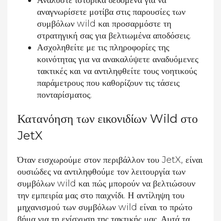
αναγνωρίσετε μοτίβα στις παρουσίες των
συμβόλων wild και προσαρμόστε τη
στρατηγική σας για βελτιωμένα αποδόσεις.
Ασχοληθείτε με τις πληροφορίες της
κοινότητας για να ανακαλύψετε αναδυόμενες
τακτικές και να αντιληφθείτε τους νοητικούς
παράμετρους που καθορίζουν τις τάσεις
πονταρίσματος.
Κατανόηση των εικονιδίων Wild στο
JetX
Όταν εισχωρούμε στον περιβάλλον του JetX, είναι
ουσιώδες να αντιληφθούμε τον λειτουργία των
συμβόλων wild και πώς μπορούν να βελτιώσουν
την εμπειρία μας στο παιχνίδι. Η αντίληψη του
μηχανισμού των συμβόλων wild είναι το πρώτο
βήμα για τη ενίσχυση της τακτικής μας. Αυτά τα