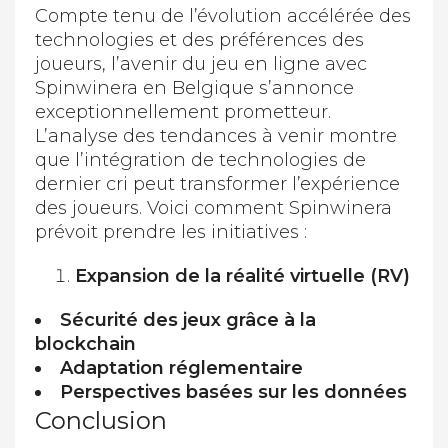
Compte tenu de l’évolution accélérée des
technologies et des préférences des
joueurs, l’avenir du jeu en ligne avec
Spinwinera en Belgique s’annonce
exceptionnellement prometteur.
L’analyse des tendances à venir montre
que l’intégration de technologies de
dernier cri peut transformer l’expérience
des joueurs. Voici comment Spinwinera
prévoit prendre les initiatives :
Expansion de la réalité virtuelle (RV)
Sécurité des jeux grâce à la
blockchain
Adaptation réglementaire
Perspectives basées sur les données
Conclusion