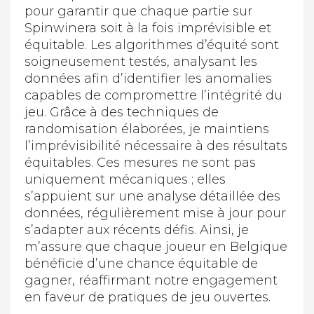
pour garantir que chaque partie sur
Spinwinera soit à la fois imprévisible et
équitable. Les algorithmes d’équité sont
soigneusement testés, analysant les
données afin d’identifier les anomalies
capables de compromettre l’intégrité du
jeu. Grâce à des techniques de
randomisation élaborées, je maintiens
l’imprévisibilité nécessaire à des résultats
équitables. Ces mesures ne sont pas
uniquement mécaniques ; elles
s’appuient sur une analyse détaillée des
données, régulièrement mise à jour pour
s’adapter aux récents défis. Ainsi, je
m’assure que chaque joueur en Belgique
bénéficie d’une chance équitable de
gagner, réaffirmant notre engagement
en faveur de pratiques de jeu ouvertes.