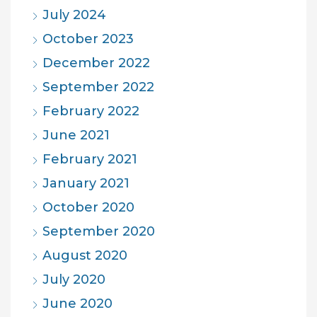
July 2024
October 2023
December 2022
September 2022
February 2022
June 2021
February 2021
January 2021
October 2020
September 2020
August 2020
July 2020
June 2020