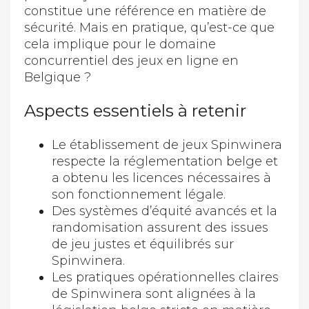
constitue une référence en matière de
sécurité. Mais en pratique, qu’est-ce que
cela implique pour le domaine
concurrentiel des jeux en ligne en
Belgique ?
Aspects essentiels à retenir
Le établissement de jeux Spinwinera
respecte la réglementation belge et
a obtenu les licences nécessaires à
son fonctionnement légale.
Des systèmes d’équité avancés et la
randomisation assurent des issues
de jeu justes et équilibrés sur
Spinwinera.
Les pratiques opérationnelles claires
de Spinwinera sont alignées à la