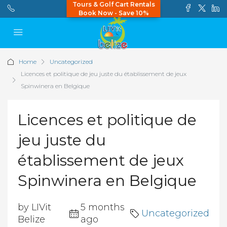
Tours & Golf Cart Rentals
Book Now - Save 10%
Home
Uncategorized
Licences et politique de jeu juste du établissement de jeux
Spinwinera en Belgique
Licences et politique de
jeu juste du
établissement de jeux
Spinwinera en Belgique
by LIVit
5 months
Uncategorized
Belize
ago