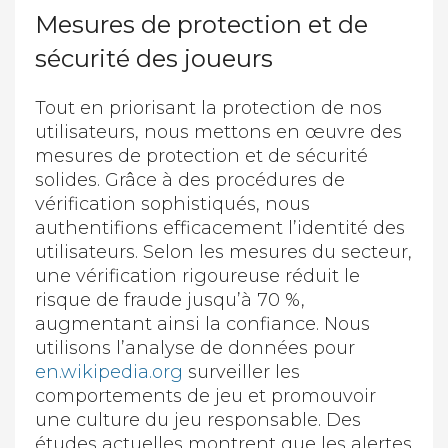
Mesures de protection et de
sécurité des joueurs
Tout en priorisant la protection de nos
utilisateurs, nous mettons en œuvre des
mesures de protection et de sécurité
solides. Grâce à des procédures de
vérification sophistiqués, nous
authentifions efficacement l’identité des
utilisateurs. Selon les mesures du secteur,
une vérification rigoureuse réduit le
risque de fraude jusqu’à 70 %,
augmentant ainsi la confiance. Nous
utilisons l’analyse de données pour
en.wikipedia.org
surveiller les
comportements de jeu et promouvoir
une culture du jeu responsable. Des
études actuelles montrent que les alertes