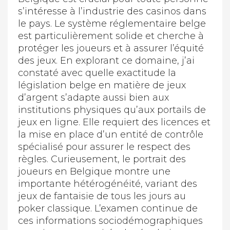
s’intéresse à l’industrie des casinos dans
le pays. Le système réglementaire belge
est particulièrement solide et cherche à
protéger les joueurs et à assurer l’équité
des jeux. En explorant ce domaine, j’ai
constaté avec quelle exactitude la
législation belge en matière de jeux
d’argent s’adapte aussi bien aux
institutions physiques qu’aux portails de
jeux en ligne. Elle requiert des licences et
la mise en place d’un entité de contrôle
spécialisé pour assurer le respect des
règles. Curieusement, le portrait des
joueurs en Belgique montre une
importante hétérogénéité, variant des
jeux de fantaisie de tous les jours au
poker classique. L’examen continue de
ces informations sociodémographiques