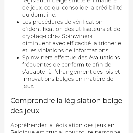
législation belge stricte en matière
de jeux, ce qui consolide la crédibilité
du domaine.
Les procédures de vérification
d’identification des utilisateurs et de
cryptage chez Spinwinera
diminuent avec efficacité la tricherie
et les violations de informations.
Spinwinera effectue des évaluations
fréquentes de conformité afin de
s’adapter à l’changement des lois et
innovations belges en matière de
jeux.
Comprendre la législation belge
des jeux
Appréhender la législation des jeux en
Belgique est crucial pour toute personne