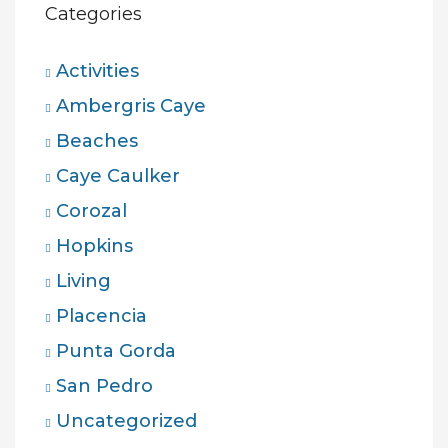
Categories
Activities
Ambergris Caye
Beaches
Caye Caulker
Corozal
Hopkins
Living
Placencia
Punta Gorda
San Pedro
Uncategorized