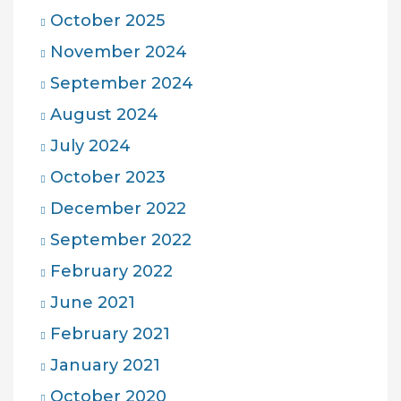
October 2025
November 2024
September 2024
August 2024
July 2024
October 2023
December 2022
September 2022
February 2022
June 2021
February 2021
January 2021
October 2020