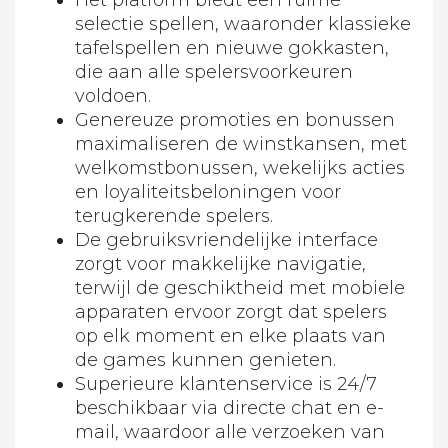
selectie spellen, waaronder klassieke
tafelspellen en nieuwe gokkasten,
die aan alle spelersvoorkeuren
voldoen.
Genereuze promoties en bonussen
maximaliseren de winstkansen, met
welkomstbonussen, wekelijks acties
en loyaliteitsbeloningen voor
terugkerende spelers.
De gebruiksvriendelijke interface
zorgt voor makkelijke navigatie,
terwijl de geschiktheid met mobiele
apparaten ervoor zorgt dat spelers
op elk moment en elke plaats van
de games kunnen genieten.
Superieure klantenservice is 24/7
beschikbaar via directe chat en e-
mail, waardoor alle verzoeken van