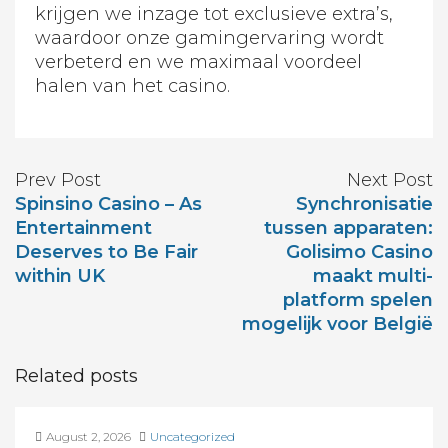
krijgen we inzage tot exclusieve extra’s,
waardoor onze gamingervaring wordt
verbeterd en we maximaal voordeel
halen van het casino.
Prev Post
Next Post
Spinsino Casino – As
Synchronisatie
Entertainment
tussen apparaten:
Deserves to Be Fair
Golisimo Casino
within UK
maakt multi-
platform spelen
mogelijk voor België
Related posts
August 2, 2026
Uncategorized