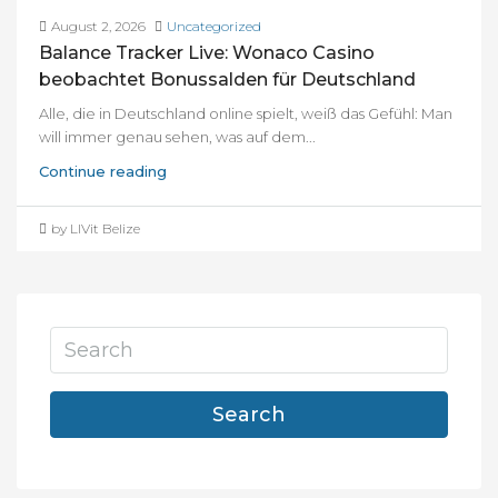
August 2, 2026
Uncategorized
Balance Tracker Live: Wonaco Casino
beobachtet Bonussalden für Deutschland
Alle, die in Deutschland online spielt, weiß das Gefühl: Man
will immer genau sehen, was auf dem...
Continue reading
by LIVit Belize
Search