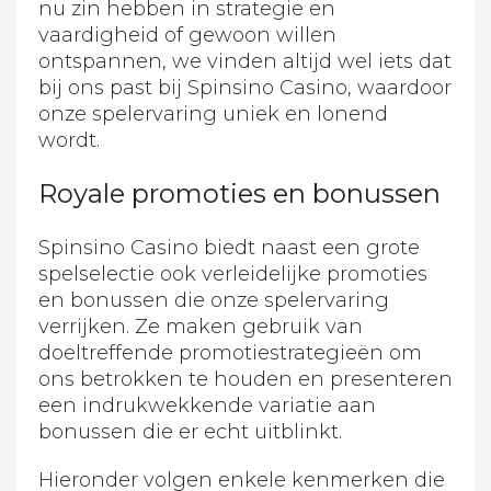
nu zin hebben in strategie en
vaardigheid of gewoon willen
ontspannen, we vinden altijd wel iets dat
bij ons past bij Spinsino Casino, waardoor
onze spelervaring uniek en lonend
wordt.
Royale promoties en bonussen
Spinsino Casino biedt naast een grote
spelselectie ook verleidelijke promoties
en bonussen die onze spelervaring
verrijken. Ze maken gebruik van
doeltreffende promotiestrategieën om
ons betrokken te houden en presenteren
een indrukwekkende variatie aan
bonussen die er echt uitblinkt.
Hieronder volgen enkele kenmerken die