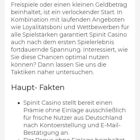
Freispiele oder einen kleinen Geldbetrag
beinhaltet, ist ein verlockender Start. In
Kombination mit laufenden Angeboten
wie Loyalitätsboni und Wettbewerben für
alle Spielstärken garantiert Spinit Casino
auch nach dem ersten Spielerlebnis
fortdauernde Spannung. Interessiert, wie
Sie diese Chancen optimal nutzen
können? Dann lassen Sie uns die
Taktiken näher untersuchen.
Haupt- Fakten
Spinit Casino stellt bereit einen
Prämie ohne Einlage ausschließlich
für frische Nutzer aus Deutschland
nach Kontoerstellung und E-Mail-
Bestätigung an.