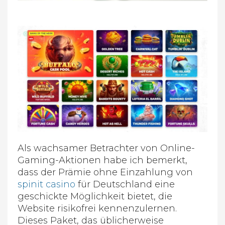
Als wachsamer Betrachter von Online-
Gaming-Aktionen habe ich bemerkt,
dass der Prämie ohne Einzahlung von
spinit casino
für Deutschland eine
geschickte Möglichkeit bietet, die
Website risikofrei kennenzulernen.
Dieses Paket, das üblicherweise