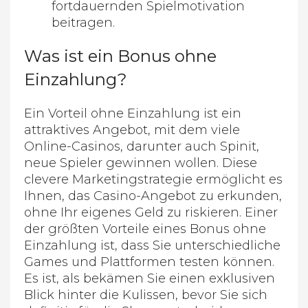
fortdauernden Spielmotivation
beitragen.
Was ist ein Bonus ohne
Einzahlung?
Ein Vorteil ohne Einzahlung ist ein
attraktives Angebot, mit dem viele
Online-Casinos, darunter auch Spinit,
neue Spieler gewinnen wollen. Diese
clevere Marketingstrategie ermöglicht es
Ihnen, das Casino-Angebot zu erkunden,
ohne Ihr eigenes Geld zu riskieren. Einer
der größten Vorteile eines Bonus ohne
Einzahlung ist, dass Sie unterschiedliche
Games und Plattformen testen können.
Es ist, als bekämen Sie einen exklusiven
Blick hinter die Kulissen, bevor Sie sich