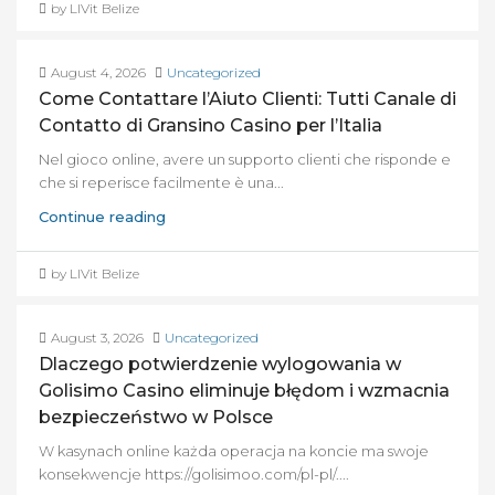
by LIVit Belize
August 4, 2026
Uncategorized
Come Contattare l’Aiuto Clienti: Tutti Canale di
Contatto di Gransino Casino per l’Italia
Nel gioco online, avere un supporto clienti che risponde e
che si reperisce facilmente è una...
Continue reading
by LIVit Belize
August 3, 2026
Uncategorized
Dlaczego potwierdzenie wylogowania w
Golisimo Casino eliminuje błędom i wzmacnia
bezpieczeństwo w Polsce
W kasynach online każda operacja na koncie ma swoje
konsekwencje https://golisimoo.com/pl-pl/....