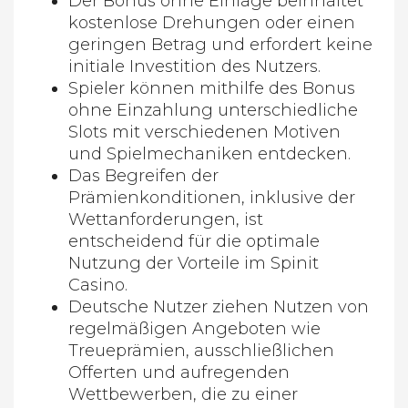
Der Bonus ohne Einlage beinhaltet
kostenlose Drehungen oder einen
geringen Betrag und erfordert keine
initiale Investition des Nutzers.
Spieler können mithilfe des Bonus
ohne Einzahlung unterschiedliche
Slots mit verschiedenen Motiven
und Spielmechaniken entdecken.
Das Begreifen der
Prämienkonditionen, inklusive der
Wettanforderungen, ist
entscheidend für die optimale
Nutzung der Vorteile im Spinit
Casino.
Deutsche Nutzer ziehen Nutzen von
regelmäßigen Angeboten wie
Treueprämien, ausschließlichen
Offerten und aufregenden
Wettbewerben, die zu einer