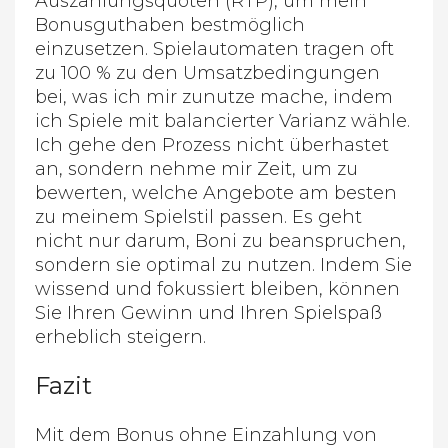
Auszahlungsquoten (RTP), um mein
Bonusguthaben bestmöglich
einzusetzen. Spielautomaten tragen oft
zu 100 % zu den Umsatzbedingungen
bei, was ich mir zunutze mache, indem
ich Spiele mit balancierter Varianz wähle.
Ich gehe den Prozess nicht überhastet
an, sondern nehme mir Zeit, um zu
bewerten, welche Angebote am besten
zu meinem Spielstil passen. Es geht
nicht nur darum, Boni zu beanspruchen,
sondern sie optimal zu nutzen. Indem Sie
wissend und fokussiert bleiben, können
Sie Ihren Gewinn und Ihren Spielspaß
erheblich steigern.
Fazit
Mit dem Bonus ohne Einzahlung von