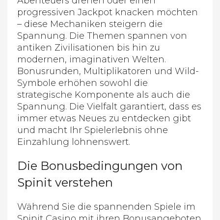
Abenteuers drehen oder einen
progressiven Jackpot knacken möchten
– diese Mechaniken steigern die
Spannung. Die Themen spannen von
antiken Zivilisationen bis hin zu
modernen, imaginativen Welten.
Bonusrunden, Multiplikatoren und Wild-
Symbole erhöhen sowohl die
strategische Komponente als auch die
Spannung. Die Vielfalt garantiert, dass es
immer etwas Neues zu entdecken gibt
und macht Ihr Spielerlebnis ohne
Einzahlung lohnenswert.
Die Bonusbedingungen von
Spinit verstehen
Während Sie die spannenden Spiele im
Spinit Casino mit ihren Bonusangeboten