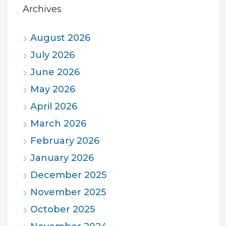
Archives
August 2026
July 2026
June 2026
May 2026
April 2026
March 2026
February 2026
January 2026
December 2025
November 2025
October 2025