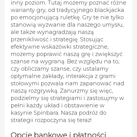
inny poziom. Tutaj możemy poznać różne
warianty gry, od tradycyjnego blackjacka
po emocjonującą ruletkę. Gry te nie tylko
stanowią wyzwanie dla naszego umysłu,
ale także wynagradzają naszą
przenikliwość i strategię. Stosując
efektywne wskazówki strategiczne,
możemy poprawić naszą grę i zwiększyć
szanse na wygraną. Bez względu na to,
czy obliczamy szanse, czy ustalamy
optymalne zakłady, interakcja z grami
stołowymi pozwala nam zapanować nad
naszą rozgrywką. Zanurzmy się więc,
podzielmy się strategiami i zastosujmy w
pełni każdy układ i obstawienie w
kasynie Spinbara. Nasza podróż do
strategii rozpoczyna się teraz!
Opcje bankowe i płatności