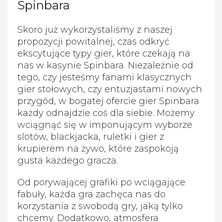
Spinbara
Skoro już wykorzystaliśmy z naszej
propozycji powitalnej, czas odkryć
ekscytujące typy gier, które czekają na
nas w kasynie Spinbara. Niezależnie od
tego, czy jesteśmy fanami klasycznych
gier stołowych, czy entuzjastami nowych
przygód, w bogatej ofercie gier Spinbara
każdy odnajdzie coś dla siebie. Możemy
wciągnąć się w imponującym wyborze
slotów, blackjacka, ruletki i gier z
krupierem na żywo, które zaspokoją
gusta każdego gracza.
Od porywającej grafiki po wciągające
fabuły, każda gra zachęca nas do
korzystania z swobodą gry, jaką tylko
chcemy. Dodatkowo, atmosfera