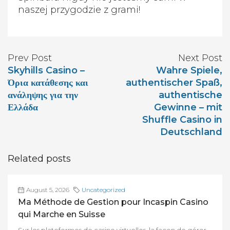
naszej przygodzie z grami!
Prev Post
Next Post
Skyhills Casino –
Wahre Spiele,
Όρια κατάθεσης και
authentischer Spaß,
ανάληψης για την
authentische
Ελλάδα
Gewinne – mit
Shuffle Casino in
Deutschland
Related posts
August 5, 2026
Uncategorized
Ma Méthode de Gestion pour Incaspin Casino
qui Marche en Suisse
Sur les plateformes de casino virtuelles, la façon de gérer