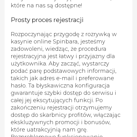
które na nas są dostępne!
Prosty proces rejestracji
Rozpoczynając przygodę z rozrywką w
kasynie online Spinbara, jesteśmy
zadowoleni, wiedząc, że procedura
rejestracyjna jest łatwy i przyjazny dla
użytkownika. Aby zacząć, wystarczy
podać parę podstawowych informacji,
takich jak adres e-mail i preferowane
hasło. Ta błyskawiczna konfiguracja
gwarantuje szybki dostęp do serwisu i
całej jej ekscytujących funkcji. Po
zakończeniu rejestracji otrzymujemy
dostęp do skarbnicy profitów, włączając
ekskluzywnych promocji i bonusów,
które uatrakcyjnią nam grę.