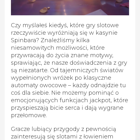
Czy myślałeś kiedyś, które gry slotowe
rzeczywiście wyróżniają się w kasynie
Spinbara? Znaleźliśmy kilka
niesamowitych możliwości, które
przywracają do życia znane motywy,
sprawiając, że nasze doświadczenia z gry
są niezatarte. Od tajemniczych światów
wypełnionych wróżek po klasyczne
automaty owocowe – każdy odnajdzie tu
coś dla siebie. Nie możemy pominąć o
emocjonujących funkcjach jackpot, które
przyspieszają bicie serca i dają wygrane
przełomowe.
Gracze lubiący przygody z pewnością
zainteresują się slotami z łowieniem