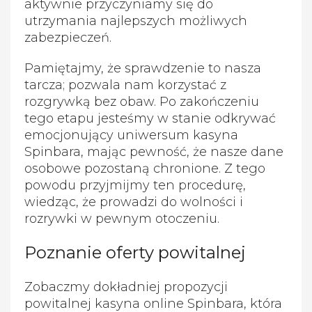
aktywnie przyczyniamy się do
utrzymania najlepszych możliwych
zabezpieczeń.
Pamiętajmy, że sprawdzenie to nasza
tarcza; pozwala nam korzystać z
rozgrywką bez obaw. Po zakończeniu
tego etapu jesteśmy w stanie odkrywać
emocjonujący uniwersum kasyna
Spinbara, mając pewność, że nasze dane
osobowe pozostaną chronione. Z tego
powodu przyjmijmy ten procedurę,
wiedząc, że prowadzi do wolności i
rozrywki w pewnym otoczeniu.
Poznanie oferty powitalnej
Zobaczmy dokładniej propozycji
powitalnej kasyna online Spinbara, która