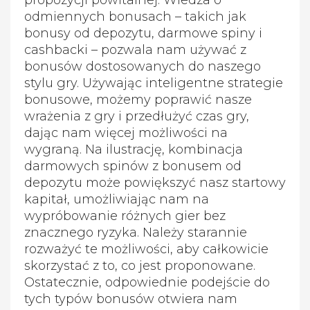
propozycji powitalnej. Wiedza o
odmiennych bonusach – takich jak
bonusy od depozytu, darmowe spiny i
cashbacki – pozwala nam używać z
bonusów dostosowanych do naszego
stylu gry. Używając inteligentne strategie
bonusowe, możemy poprawić nasze
wrażenia z gry i przedłużyć czas gry,
dając nam więcej możliwości na
wygraną. Na ilustrację, kombinacja
darmowych spinów z bonusem od
depozytu może powiększyć nasz startowy
kapitał, umożliwiając nam na
wypróbowanie różnych gier bez
znacznego ryzyka. Należy starannie
rozważyć te możliwości, aby całkowicie
skorzystać z to, co jest proponowane.
Ostatecznie, odpowiednie podejście do
tych typów bonusów otwiera nam