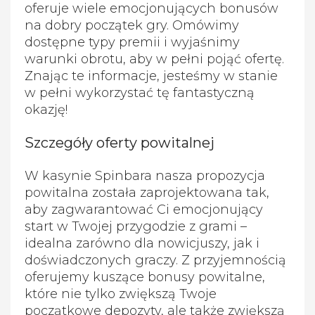
oferuje wiele emocjonujących bonusów
na dobry początek gry. Omówimy
dostępne typy premii i wyjaśnimy
warunki obrotu, aby w pełni pojąć ofertę.
Znając te informacje, jesteśmy w stanie
w pełni wykorzystać tę fantastyczną
okazję!
Szczegóły oferty powitalnej
W kasynie Spinbara nasza propozycja
powitalna została zaprojektowana tak,
aby zagwarantować Ci emocjonujący
start w Twojej przygodzie z grami –
idealna zarówno dla nowicjuszy, jak i
doświadczonych graczy. Z przyjemnością
oferujemy kuszące bonusy powitalne,
które nie tylko zwiększą Twoje
początkowe depozyty, ale także zwiększą