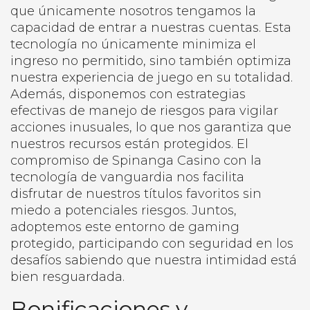
que únicamente nosotros tengamos la
capacidad de entrar a nuestras cuentas. Esta
tecnología no únicamente minimiza el
ingreso no permitido, sino también optimiza
nuestra experiencia de juego en su totalidad.
Además, disponemos con estrategias
efectivas de manejo de riesgos para vigilar
acciones inusuales, lo que nos garantiza que
nuestros recursos están protegidos. El
compromiso de Spinanga Casino con la
tecnología de vanguardia nos facilita
disfrutar de nuestros títulos favoritos sin
miedo a potenciales riesgos. Juntos,
adoptemos este entorno de gaming
protegido, participando con seguridad en los
desafíos sabiendo que nuestra intimidad está
bien resguardada.
Bonificaciones y