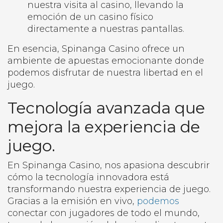
nuestra visita al casino, llevando la
emoción de un casino físico
directamente a nuestras pantallas.
En esencia, Spinanga Casino ofrece un
ambiente de apuestas emocionante donde
podemos disfrutar de nuestra libertad en el
juego.
Tecnología avanzada que
mejora la experiencia de
juego.
En Spinanga Casino, nos apasiona descubrir
cómo la tecnología innovadora está
transformando nuestra experiencia de juego.
Gracias a la emisión en vivo,
podemos
conectar con jugadores de todo el mundo,