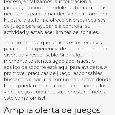
Por eso, enfatizamos la información al
jugador, proporcionándole las herramientas
necesarias para tomar decisiones informadas.
Nuestra plataforma ofrece diversos recursos
de juego para ayudarle a controlar su
actividad y establecer límites personales.
Te animamos a que utilices estos recursos
para que tu experiencia de juego siga siendo
divertida y responsable. Si en algún
momento te sientes agobiado, nuestro
equipo de soporte está aquí para ayudarte. Al
promover prácticas de juego responsables,
buscamos crear una comunidad activa donde
todos puedan disfrutar de la emoción de los
videojuegos cuidando su bienestar. ¡Únete a
este compromiso!
Amplia oferta de juegos