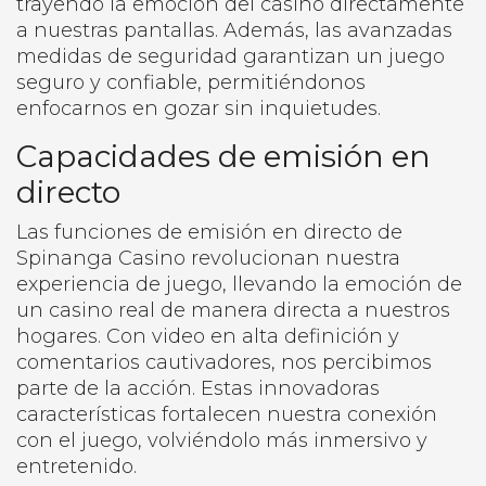
trayendo la emoción del casino directamente
a nuestras pantallas. Además, las avanzadas
medidas de seguridad garantizan un juego
seguro y confiable, permitiéndonos
enfocarnos en gozar sin inquietudes.
Capacidades de emisión en
directo
Las funciones de emisión en directo de
Spinanga Casino revolucionan nuestra
experiencia de juego, llevando la emoción de
un casino real de manera directa a nuestros
hogares. Con video en alta definición y
comentarios cautivadores, nos percibimos
parte de la acción. Estas innovadoras
características fortalecen nuestra conexión
con el juego, volviéndolo más inmersivo y
entretenido.