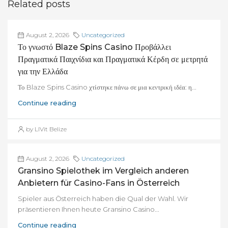
Related posts
August 2, 2026
Uncategorized
Το γνωστό Blaze Spins Casino Προβάλλει
Πραγματικά Παιχνίδια και Πραγματικά Κέρδη σε μετρητά
για την Ελλάδα
Το Blaze Spins Casino χτίστηκε πάνω σε μια κεντρική ιδέα: η...
Continue reading
by LIVit Belize
August 2, 2026
Uncategorized
Gransino Spielothek im Vergleich anderen
Anbietern für Casino-Fans in Österreich
Spieler aus Österreich haben die Qual der Wahl. Wir
präsentieren Ihnen heute Gransino Casino...
Continue reading