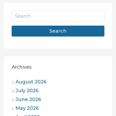
Search
Archives
August 2026
July 2026
June 2026
May 2026