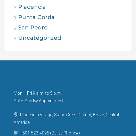
Placencia
Punta Gorda
San Pedro
Uncategorized
Mon – Fri 9 a.m. to 5 p.m.
Sat – Sun By Appointment
Placencia Village, Stann Creek District, Belize, Central
America
+501-523-4095 (Belize Phone#)