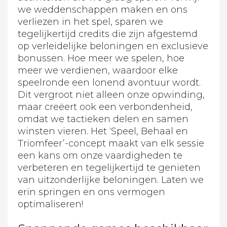
we weddenschappen maken en ons
verliezen in het spel, sparen we
tegelijkertijd credits die zijn afgestemd
op verleidelijke beloningen en exclusieve
bonussen. Hoe meer we spelen, hoe
meer we verdienen, waardoor elke
speelronde een lonend avontuur wordt.
Dit vergroot niet alleen onze opwinding,
maar creëert ook een verbondenheid,
omdat we tactieken delen en samen
winsten vieren. Het ‘Speel, Behaal en
Triomfeer’-concept maakt van elk sessie
een kans om onze vaardigheden te
verbeteren en tegelijkertijd te genieten
van uitzonderlijke beloningen. Laten we
erin springen en ons vermogen
optimaliseren!