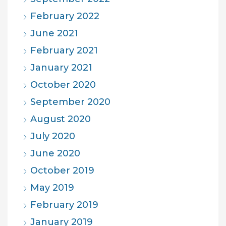
February 2022
June 2021
February 2021
January 2021
October 2020
September 2020
August 2020
July 2020
June 2020
October 2019
May 2019
February 2019
January 2019