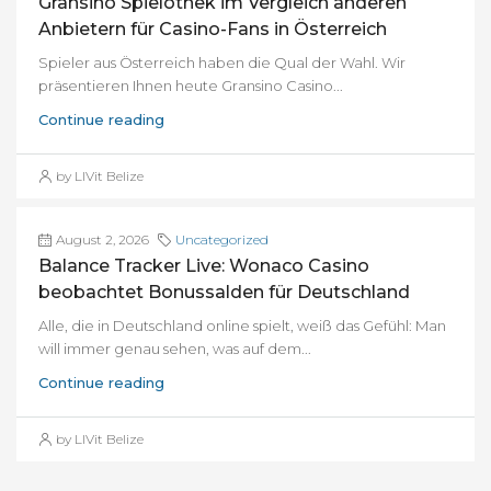
Gransino Spielothek im Vergleich anderen
Anbietern für Casino-Fans in Österreich
Spieler aus Österreich haben die Qual der Wahl. Wir
präsentieren Ihnen heute Gransino Casino...
Continue reading
by LIVit Belize
August 2, 2026
Uncategorized
Balance Tracker Live: Wonaco Casino
beobachtet Bonussalden für Deutschland
Alle, die in Deutschland online spielt, weiß das Gefühl: Man
will immer genau sehen, was auf dem...
Continue reading
by LIVit Belize