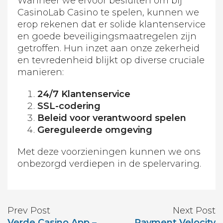
Wanneer we ervoor besluiten om bij
CasinoLab Casino te spelen, kunnen we
erop rekenen dat er solide klantenservice
en goede beveiligingsmaatregelen zijn
getroffen. Hun inzet aan onze zekerheid
en tevredenheid blijkt op diverse cruciale
manieren:
24/7 Klantenservice
SSL-codering
Beleid voor verantwoord spelen
Gereguleerde omgeving
Met deze voorzieningen kunnen we ons
onbezorgd verdiepen in de spelervaring.
Prev Post
Next Post
Verde Casino App –
Payment Velocity