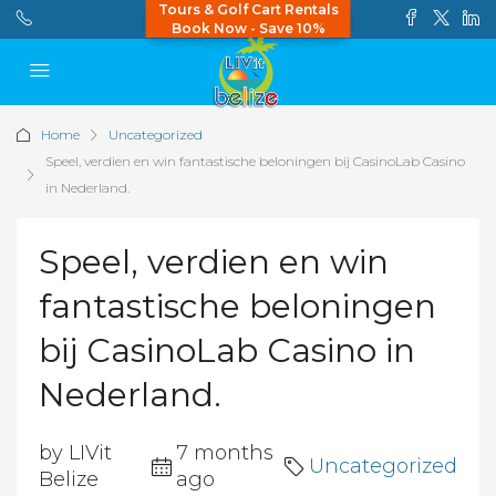
Tours & Golf Cart Rentals
Book Now - Save 10%
Home
Uncategorized
Speel, verdien en win fantastische beloningen bij CasinoLab Casino
in Nederland.
Speel, verdien en win
fantastische beloningen
bij CasinoLab Casino in
Nederland.
by LIVit
7 months
Uncategorized
Belize
ago