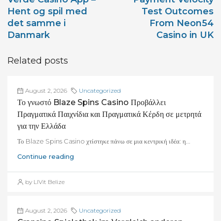
Hent og spil med
Test Outcomes
det samme i
From Neon54
Danmark
Casino in UK
Related posts
August 2, 2026
Uncategorized
Το γνωστό Blaze Spins Casino Προβάλλει
Πραγματικά Παιχνίδια και Πραγματικά Κέρδη σε μετρητά
για την Ελλάδα
Το Blaze Spins Casino χτίστηκε πάνω σε μια κεντρική ιδέα: η...
Continue reading
by LIVit Belize
August 2, 2026
Uncategorized