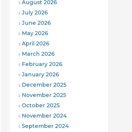
August 2026
July 2026
June 2026
May 2026
April 2026
March 2026
February 2026
January 2026
December 2025
November 2025
October 2025
November 2024
September 2024