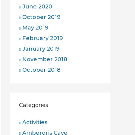
June 2020
October 2019
May 2019
February 2019
January 2019
November 2018
October 2018
Categories
Activities
Ambergris Caye