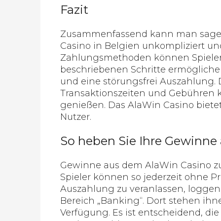
Fazit
Zusammenfassend kann man sagen,
Casino in Belgien unkompliziert un
Zahlungsmethoden können Spieler i
beschriebenen Schritte ermögliche
und eine störungsfrei Auszahlung.
Transaktionszeiten und Gebühren k
genießen. Das AlaWin Casino bietet 
Nutzer.
So heben Sie Ihre Gewinne
Gewinne aus dem AlaWin Casino zu 
Spieler können so jederzeit ohne P
Auszahlung zu veranlassen, loggen 
Bereich „Banking“. Dort stehen ih
Verfügung. Es ist entscheidend, die