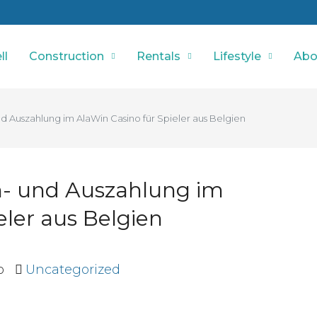
ll
Construction
Rentals
Lifestyle
Abo
und Auszahlung im AlaWin Casino für Spieler aus Belgien
in- und Auszahlung im
eler aus Belgien
o
Uncategorized