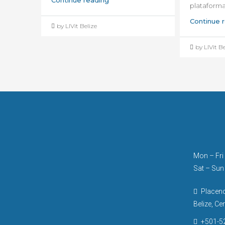
plataforma.
Continue 
by LIVit Belize
by LIVit Be
Mon – Fri 
Sat – Sun
Placenci
Belize, Ce
+501-52