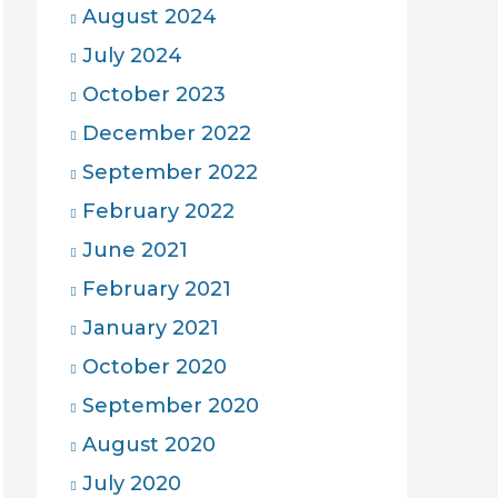
August 2024
July 2024
October 2023
December 2022
September 2022
February 2022
June 2021
February 2021
January 2021
October 2020
September 2020
August 2020
July 2020