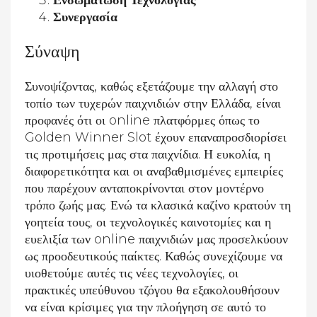
Ενσωμάτωση Τεχνολογίας
Συνεργασία
Σύναψη
Συνοψίζοντας, καθώς εξετάζουμε την αλλαγή στο
τοπίο των τυχερών παιχνιδιών στην Ελλάδα, είναι
προφανές ότι οι online πλατφόρμες όπως το
Golden Winner Slot έχουν επαναπροσδιορίσει
τις προτιμήσεις μας στα παιχνίδια. Η ευκολία, η
διαφορετικότητα και οι αναβαθμισμένες εμπειρίες
που παρέχουν ανταποκρίνονται στον μοντέρνο
τρόπο ζωής μας. Ενώ τα κλασικά καζίνο κρατούν τη
γοητεία τους, οι τεχνολογικές καινοτομίες και η
ευελιξία των online παιχνιδιών μας προσελκύουν
ως προοδευτικούς παίκτες. Καθώς συνεχίζουμε να
υιοθετούμε αυτές τις νέες τεχνολογίες, οι
πρακτικές υπεύθυνου τζόγου θα εξακολουθήσουν
να είναι κρίσιμες για την πλοήγηση σε αυτό το