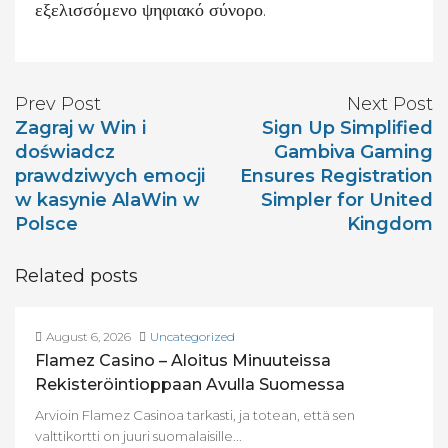
εξελισσόμενο ψηφιακό σύνορο.
Prev Post
Next Post
Zagraj w Win i
Sign Up Simplified
doświadcz
Gambiva Gaming
prawdziwych emocji
Ensures Registration
w kasynie AlaWin w
Simpler for United
Polsce
Kingdom
Related posts
August 6, 2026
Uncategorized
Flamez Casino – Aloitus Minuuteissa
Rekisteröintioppaan Avulla Suomessa
Arvioin Flamez Casinoa tarkasti, ja totean, että sen
valttikortti on juuri suomalaisille...