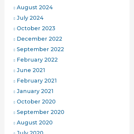
August 2024
July 2024
October 2023
December 2022
September 2022
February 2022
June 2021
February 2021
January 2021
October 2020
September 2020
August 2020
July 2020