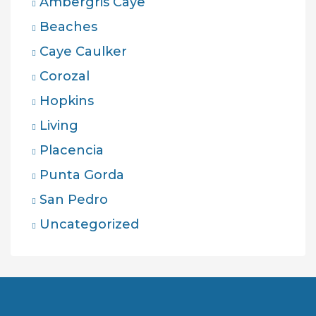
Ambergris Caye
Beaches
Caye Caulker
Corozal
Hopkins
Living
Placencia
Punta Gorda
San Pedro
Uncategorized