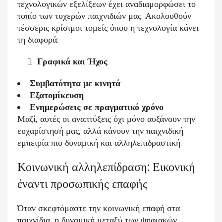
τεχνολογικών εξελίξεων έχει αναδιαμορφώσει το
τοπίο των τυχερών παιχνιδιών μας. Ακολουθούν
τέσσερις κρίσιμοι τομείς όπου η τεχνολογία κάνει
τη διαφορά:
Γραφικά και Ήχος
Συμβατότητα με κινητά
Εξατομίκευση
Ενημερώσεις σε πραγματικό χρόνο
Μαζί, αυτές οι αναπτύξεις όχι μόνο αυξάνουν την
ευχαρίστησή μας, αλλά κάνουν την παιχνιδική
εμπειρία πιο δυναμική και αλληλεπιδραστική.
Κοινωνική αλληλεπίδραση: Εικονική
έναντι προσωπικής επαφής
Όταν σκεφτόμαστε την κοινωνική επαφή στα
παιχνίδια, η δυναμική μεταξύ των ψηφιακών