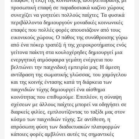
επαφών, η έλξη της κοινωνικής αλληλεπίδρασης με
προσωπική επαφή σε παραδοσιακά καζίνο χώρους
συνεχίζει να γοητεύει πολλούς παίχτες. Τα φυσικά
περιβάλλοντα δημιουργούν μοναδικές κοινωνικές
επαφές που πολλές φορές απουσιάζουν από τους
εικονικούς χώρους. Ο πάθος της συνάθροισης γύρω
από ένα πόκερ τραπέζι ή της χειροκροτήματος ενός
γείτονα παίκτη στα κουλοχέρηδες δημιουργεί μια
ενεργητική ατμόσφαιρα γεμάτη ενέργεια που
βελτιώνει την παιχνιδική εμπειρία μας. Η άμεση
αντίδραση της σωματικής γλώσσας, του χαμόγελου
και της κοινής έντασης κατά τη διάρκεια των
παιχνιδιών τύχης δημιουργεί ένα αίσθημα
κοινότητας που επιθυμούμε. Επιπλέον, η σύναψη
σχέσεων με άλλους παίχτες μπορεί να οδηγήσει σε
διαρκείς φιλίες, εμπλουτίζοντας το ταξίδι μας στον
κόσμο των παιχνιδιών τύχης. Σε αντίθεση, η
απρόσωπη φύση των διαδικτυακών πλατφορμών
κάποιες φορές αμβλύνει αυτές τις σημαντικές