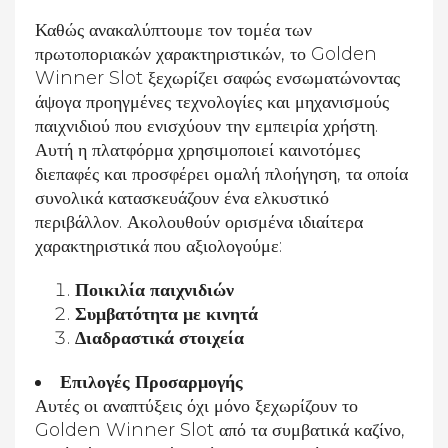
Καθώς ανακαλύπτουμε τον τομέα των
πρωτοποριακών χαρακτηριστικών, το Golden
Winner Slot ξεχωρίζει σαφώς ενσωματώνοντας
άψογα προηγμένες τεχνολογίες και μηχανισμούς
παιχνιδιού που ενισχύουν την εμπειρία χρήστη.
Αυτή η πλατφόρμα χρησιμοποιεί καινοτόμες
διεπαφές και προσφέρει ομαλή πλοήγηση, τα οποία
συνολικά κατασκευάζουν ένα ελκυστικό
περιβάλλον. Ακολουθούν ορισμένα ιδιαίτερα
χαρακτηριστικά που αξιολογούμε:
Ποικιλία παιχνιδιών
Συμβατότητα με κινητά
Διαδραστικά στοιχεία
Επιλογές Προσαρμογής
Αυτές οι αναπτύξεις όχι μόνο ξεχωρίζουν το
Golden Winner Slot από τα συμβατικά καζίνο,