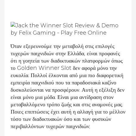
Όταν εξερευνούμε την μεταβολή στις επιλογές
τυχερών παιχνιδιών στην Ελλάδα, είναι προφανές
ότι η γοητεία των διαδικτυακών πλατφορμών όπως
το Golden Winner Slot δεν αφορά μόνο την
ευκολία. Πολλοί έλκονται από μια πιο διαφορετική
εμπειρία παιχνιδιού που τα παραδοσιακά καζίνο
δυσκολεύονται να προσφέρουν. Αυτή η εξέλιξη δεν
είναι μόνο μια μόδα. Είναι μια αντίδραση στον
μεταβαλλόμενο τρόπο ζωής και στις αναμονές μας.
Ποιες επιπτώσεις έχει αυτή η αλλαγή για το μέλλον
τόσο των διαδικτυακών όσο και των φυσικών
περιβαλλόντων τυχερών παιχνιδιών;