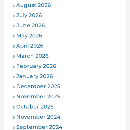
August 2026
July 2026
June 2026
May 2026
April 2026
March 2026
February 2026
January 2026
December 2025
November 2025
October 2025
November 2024
September 2024