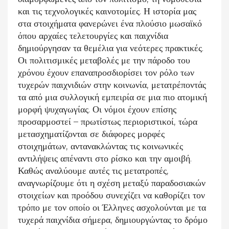
και τις τεχνολογικές καινοτομίες. Η ιστορία μας
στα στοιχήματα φανερώνει ένα πλούσιο μωσαϊκό
όπου αρχαίες τελετουργίες και παιχνίδια
δημιούργησαν τα θεμέλια για νεότερες πρακτικές.
Οι πολιτισμικές μεταβολές με την πάροδο του
χρόνου έχουν επαναπροσδιορίσει τον ρόλο των
τυχερών παιχνιδιών στην κοινωνία, μετατρέποντάς
τα από μια συλλογική εμπειρία σε μια πιο ατομική
μορφή ψυχαγωγίας. Οι νόμοι έχουν επίσης
προσαρμοστεί – πρωτίστως περιοριστικοί, τώρα
μετασχηματίζονται σε διάφορες μορφές
στοιχημάτων, αντανακλώντας τις κοινωνικές
αντιλήψεις απέναντι στο ρίσκο και την αμοιβή.
Καθώς αναλύουμε αυτές τις μετατροπές,
αναγνωρίζουμε ότι η σχέση μεταξύ παραδοσιακών
στοιχείων και προόδου συνεχίζει να καθορίζει τον
τρόπο με τον οποίο οι Έλληνες ασχολούνται με τα
τυχερά παιχνίδια σήμερα, δημιουργώντας το δρόμο