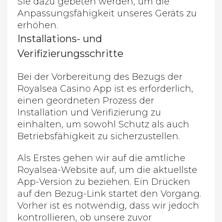
Sie dazu gebeten werden, um die
Anpassungsfähigkeit unseres Geräts zu
erhöhen.
Installations- und
Verifizierungsschritte
Bei der Vorbereitung des Bezugs der
Royalsea Casino App ist es erforderlich,
einen geordneten Prozess der
Installation und Verifizierung zu
einhalten, um sowohl Schutz als auch
Betriebsfähigkeit zu sicherzustellen.
Als Erstes gehen wir auf die amtliche
Royalsea-Website auf, um die aktuellste
App-Version zu beziehen. Ein Drücken
auf den Bezug-Link startet den Vorgang.
Vorher ist es notwendig, dass wir jedoch
kontrollieren, ob unsere zuvor