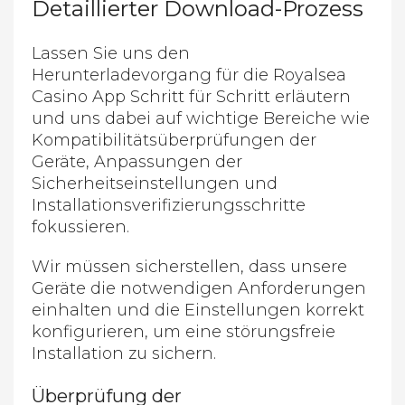
Detaillierter Download-Prozess
Lassen Sie uns den
Herunterladevorgang für die Royalsea
Casino App Schritt für Schritt erläutern
und uns dabei auf wichtige Bereiche wie
Kompatibilitätsüberprüfungen der
Geräte, Anpassungen der
Sicherheitseinstellungen und
Installationsverifizierungsschritte
fokussieren.
Wir müssen sicherstellen, dass unsere
Geräte die notwendigen Anforderungen
einhalten und die Einstellungen korrekt
konfigurieren, um eine störungsfreie
Installation zu sichern.
Überprüfung der