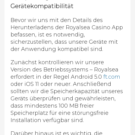
Gerätekompatibilität
Bevor wir uns mit den Details des
Herunterladens der Royalsea Casino App
befassen, ist es notwendig,
sicherzustellen, dass unsere Geräte mit
der Anwendung kompatibel sind.
Zunächst kontrollieren wir unsere
Version des Betriebssystems – Royalsea
erfordert in der Regel Android 5.0
ft.com
oder iOS 11 oder neuer. Anschließend
sollten wir die Speicherkapazität unseres
Geräts überprüfen und gewährleisten,
dass mindestens 100 MB freier
Speicherplatz für eine störungsfreie
Installation verfügbar sind.
Darüber hinaus ist es wichtig, die