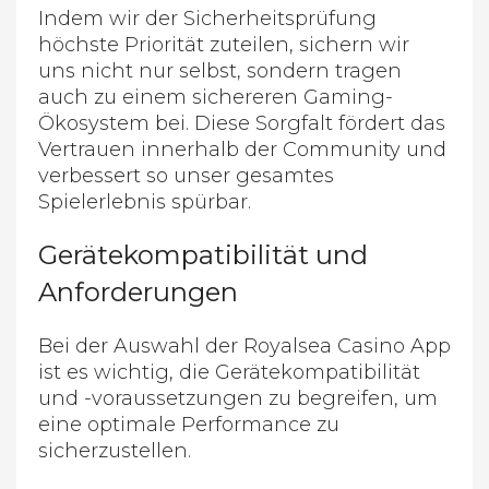
Indem wir der Sicherheitsprüfung
höchste Priorität zuteilen, sichern wir
uns nicht nur selbst, sondern tragen
auch zu einem sichereren Gaming-
Ökosystem bei. Diese Sorgfalt fördert das
Vertrauen innerhalb der Community und
verbessert so unser gesamtes
Spielerlebnis spürbar.
Gerätekompatibilität und
Anforderungen
Bei der Auswahl der Royalsea Casino App
ist es wichtig, die Gerätekompatibilität
und -voraussetzungen zu begreifen, um
eine optimale Performance zu
sicherzustellen.