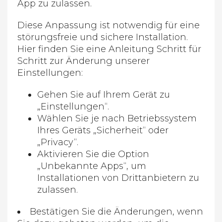
App zu zulassen.
Diese Anpassung ist notwendig für eine
störungsfreie und sichere Installation.
Hier finden Sie eine Anleitung Schritt für
Schritt zur Änderung unserer
Einstellungen:
Gehen Sie auf Ihrem Gerät zu
„Einstellungen“.
Wählen Sie je nach Betriebssystem
Ihres Geräts „Sicherheit“ oder
„Privacy“.
Aktivieren Sie die Option
„Unbekannte Apps“, um
Installationen von Drittanbietern zu
zulassen.
Bestätigen Sie die Änderungen, wenn