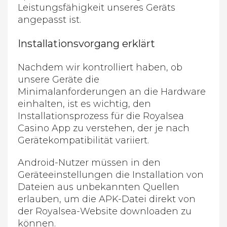
Leistungsfähigkeit unseres Geräts
angepasst ist.
Installationsvorgang erklärt
Nachdem wir kontrolliert haben, ob
unsere Geräte die
Minimalanforderungen an die Hardware
einhalten, ist es wichtig, den
Installationsprozess für die Royalsea
Casino App zu verstehen, der je nach
Gerätekompatibilität variiert.
Android-Nutzer müssen in den
Geräteeinstellungen die Installation von
Dateien aus unbekannten Quellen
erlauben, um die APK-Datei direkt von
der Royalsea-Website downloaden zu
können.