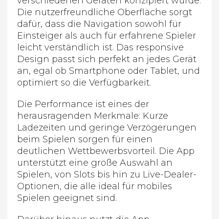
verschiedenen Geräten konzipiert wurde.
Die nutzerfreundliche Oberfläche sorgt
dafür, dass die Navigation sowohl für
Einsteiger als auch für erfahrene Spieler
leicht verständlich ist. Das responsive
Design passt sich perfekt an jedes Gerät
an, egal ob Smartphone oder Tablet, und
optimiert so die Verfügbarkeit.
Die Performance ist eines der
herausragenden Merkmale: Kurze
Ladezeiten und geringe Verzögerungen
beim Spielen sorgen für einen
deutlichen Wettbewerbsvorteil. Die App
unterstützt eine große Auswahl an
Spielen, von Slots bis hin zu Live-Dealer-
Optionen, die alle ideal für mobiles
Spielen geeignet sind.