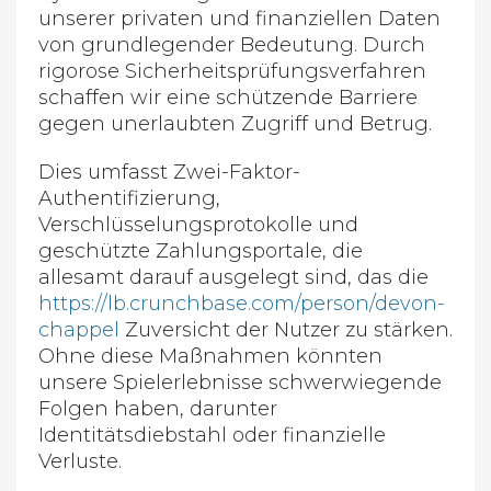
unserer privaten und finanziellen Daten
von grundlegender Bedeutung. Durch
rigorose Sicherheitsprüfungsverfahren
schaffen wir eine schützende Barriere
gegen unerlaubten Zugriff und Betrug.
Dies umfasst Zwei-Faktor-
Authentifizierung,
Verschlüsselungsprotokolle und
geschützte Zahlungsportale, die
allesamt darauf ausgelegt sind, das die
https://lb.crunchbase.com/person/devon-
chappel
Zuversicht der Nutzer zu stärken.
Ohne diese Maßnahmen könnten
unsere Spielerlebnisse schwerwiegende
Folgen haben, darunter
Identitätsdiebstahl oder finanzielle
Verluste.