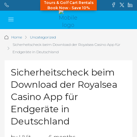
Tours & Golf Cart Rentals
Book Now - Save 10%
Home
Uncategorized
Sicherheitscheck beim Download der Royalsea Casino App für
Endgeräte in Deutschland
Sicherheitscheck beim
Download der Royalsea
Casino App für
Endgeräte in
Deutschland