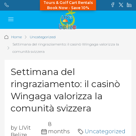
Tours & Golf Cart Rentals
Book Now - Save 10%
Home
Uncategorized
Settimana del ringraziamento: il casinò Wingaga valorizza la
comunità svizzera
Settimana del
ringraziamento: il casinò
Wingaga valorizza la
comunità svizzera
8
by LIVit
months
Uncategorized
Belize