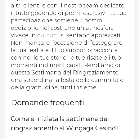
altri clienti e con il nostro team dedicato,
il tutto godendo di premi esclusivi. La tua
partecipazione sostiene il nostro
dedizione nel costruire un’atmosfera
vivace in cui tutti si sentano apprezzati.
Non mancare l’occasione di festeggiare
la tua lealtà e il tuo supporto: racconta
con noi le tue storie, le tue risate e i tuoi
momenti indimenticabili. Rendiamo di
questa Settimana del Ringraziamento
una straordinaria festa della comunità e
della gratitudine, tutti insieme!
Domande frequenti
Come è iniziata la settimana del
ringraziamento al Wingaga Casino?