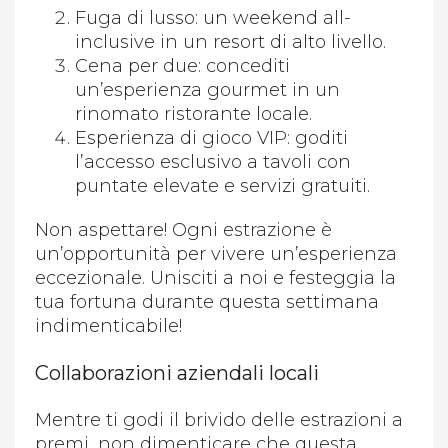
Fuga di lusso: un weekend all-
inclusive in un resort di alto livello.
Cena per due: concediti
un’esperienza gourmet in un
rinomato ristorante locale.
Esperienza di gioco VIP: goditi
l’accesso esclusivo a tavoli con
puntate elevate e servizi gratuiti.
Non aspettare! Ogni estrazione è
un’opportunità per vivere un’esperienza
eccezionale. Unisciti a noi e festeggia la
tua fortuna durante questa settimana
indimenticabile!
Collaborazioni aziendali locali
Mentre ti godi il brivido delle estrazioni a
premi, non dimenticare che questa