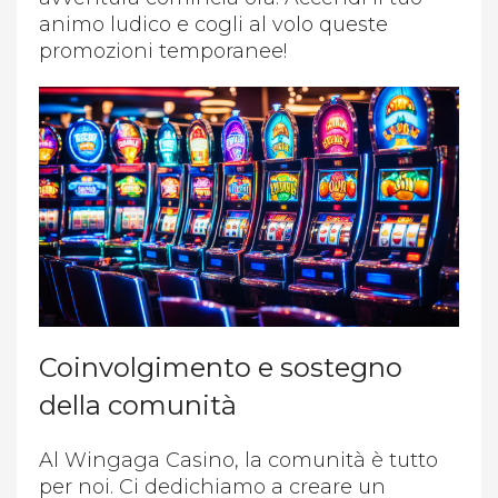
animo ludico e cogli al volo queste
promozioni temporanee!
Coinvolgimento e sostegno
della comunità
Al Wingaga Casino, la comunità è tutto
per noi. Ci dedichiamo a creare un