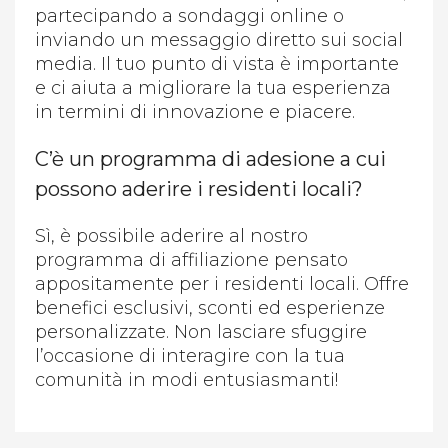
partecipando a sondaggi online o
inviando un messaggio diretto sui social
media. Il tuo punto di vista è importante
e ci aiuta a migliorare la tua esperienza
in termini di innovazione e piacere.
C’è un programma di adesione a cui
possono aderire i residenti locali?
Sì, è possibile aderire al nostro
programma di affiliazione pensato
appositamente per i residenti locali. Offre
benefici esclusivi, sconti ed esperienze
personalizzate. Non lasciare sfuggire
l’occasione di interagire con la tua
comunità in modi entusiasmanti!