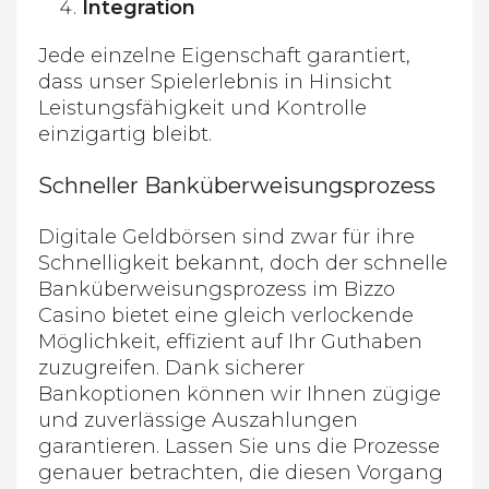
Integration
Jede einzelne Eigenschaft garantiert,
dass unser Spielerlebnis in Hinsicht
Leistungsfähigkeit und Kontrolle
einzigartig bleibt.
Schneller Banküberweisungsprozess
Digitale Geldbörsen sind zwar für ihre
Schnelligkeit bekannt, doch der schnelle
Banküberweisungsprozess im Bizzo
Casino bietet eine gleich verlockende
Möglichkeit, effizient auf Ihr Guthaben
zuzugreifen. Dank sicherer
Bankoptionen können wir Ihnen zügige
und zuverlässige Auszahlungen
garantieren. Lassen Sie uns die Prozesse
genauer betrachten, die diesen Vorgang