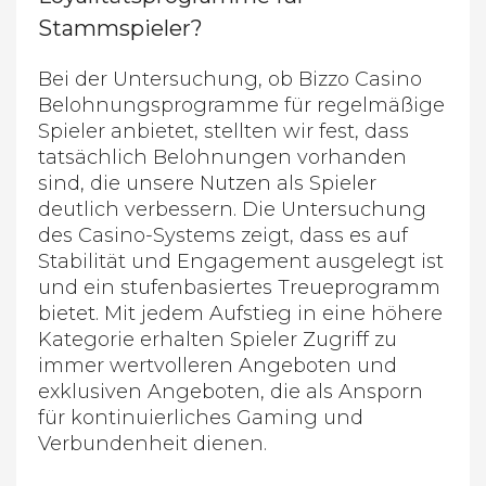
Stammspieler?
Bei der Untersuchung, ob Bizzo Casino
Belohnungsprogramme für regelmäßige
Spieler anbietet, stellten wir fest, dass
tatsächlich Belohnungen vorhanden
sind, die unsere Nutzen als Spieler
deutlich verbessern. Die Untersuchung
des Casino-Systems zeigt, dass es auf
Stabilität und Engagement ausgelegt ist
und ein stufenbasiertes Treueprogramm
bietet. Mit jedem Aufstieg in eine höhere
Kategorie erhalten Spieler Zugriff zu
immer wertvolleren Angeboten und
exklusiven Angeboten, die als Ansporn
für kontinuierliches Gaming und
Verbundenheit dienen.