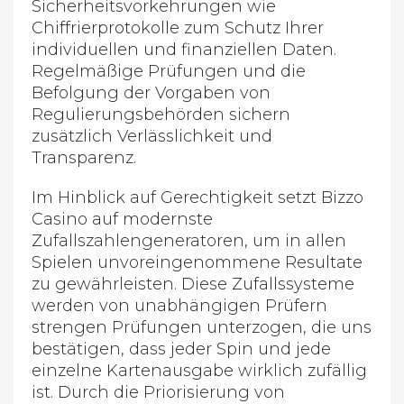
Sicherheitsvorkehrungen wie
Chiffrierprotokolle zum Schutz Ihrer
individuellen und finanziellen Daten.
Regelmäßige Prüfungen und die
Befolgung der Vorgaben von
Regulierungsbehörden sichern
zusätzlich Verlässlichkeit und
Transparenz.
Im Hinblick auf Gerechtigkeit setzt Bizzo
Casino auf modernste
Zufallszahlengeneratoren, um in allen
Spielen unvoreingenommene Resultate
zu gewährleisten. Diese Zufallssysteme
werden von unabhängigen Prüfern
strengen Prüfungen unterzogen, die uns
bestätigen, dass jeder Spin und jede
einzelne Kartenausgabe wirklich zufällig
ist. Durch die Priorisierung von