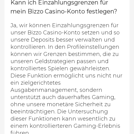
Kann ich Einzahlungsgrenzen für
mein Bizzo Casino-Konto festlegen?
Ja, wir können Einzahlungsgrenzen für
unser Bizzo Casino-Konto setzen und so
unsere Deposits besser verwalten und
kontrollieren. In den Profileinstellungen
können wir Grenzen bestimmen, die zu
unseren Geldstrategien passen und
kontrolliertes Spielen gewährleisten.
Diese Funktion ermöglicht uns nicht nur
ein zielgerichtetes
Ausgabenmanagement, sondern
unterstützt auch dauerhaftes Gaming,
ohne unsere monetäre Sicherheit zu
beeinträchtigen. Die Untersuchung
dieser Funktionen kann wesentlich zu
einem kontrollierteren Gaming-Erlebnis
führen.