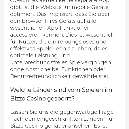
Obwohl es aktuell keine separate App
gibt, ist die Website für mobile Geräte
optimiert. Das impliziert, dass Sie über
den Browser Ihres Geräts auf alle
wesentlichen App-Funktionen
accessieren können. Dies ist wesentlich
für Nutzer, die ein reibungsloses und
effektives Spielerlebnis suchen, da es
optimale Leistung und
unterbrechungsfreies Spielvergnügen
ohne Abstriche bei Funktionen oder
Benutzerfreundlichkeit gewährleistet.
Welche Länder sind vom Spielen im
Bizzo Casino gesperrt?
Lassen Sie uns die gegenwärtige Frage
nach den eingeschränkten Ländern für
Bizzo Casino genauer ansehen. Es ist