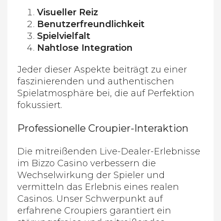
Visueller Reiz
Benutzerfreundlichkeit
Spielvielfalt
Nahtlose Integration
Jeder dieser Aspekte beiträgt zu einer
faszinierenden und authentischen
Spielatmosphäre bei, die auf Perfektion
fokussiert.
Professionelle Croupier-Interaktion
Die mitreißenden Live-Dealer-Erlebnisse
im Bizzo Casino verbessern die
Wechselwirkung der Spieler und
vermitteln das Erlebnis eines realen
Casinos. Unser Schwerpunkt auf
erfahrene Croupiers garantiert ein