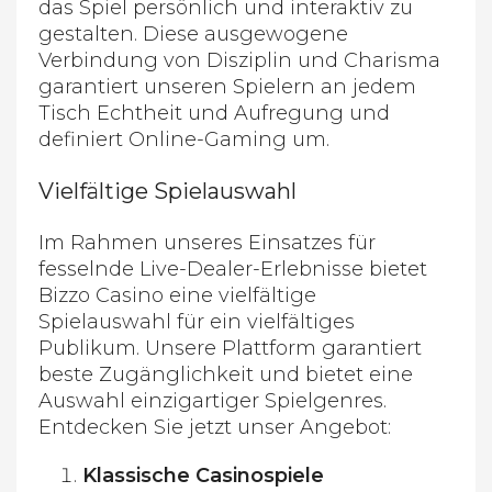
das Spiel persönlich und interaktiv zu
gestalten. Diese ausgewogene
Verbindung von Disziplin und Charisma
garantiert unseren Spielern an jedem
Tisch Echtheit und Aufregung und
definiert Online-Gaming um.
Vielfältige Spielauswahl
Im Rahmen unseres Einsatzes für
fesselnde Live-Dealer-Erlebnisse bietet
Bizzo Casino eine vielfältige
Spielauswahl für ein vielfältiges
Publikum. Unsere Plattform garantiert
beste Zugänglichkeit und bietet eine
Auswahl einzigartiger Spielgenres.
Entdecken Sie jetzt unser Angebot:
Klassische Casinospiele