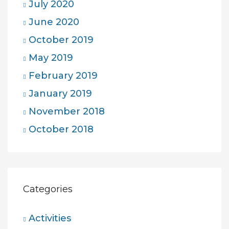
July 2020
June 2020
October 2019
May 2019
February 2019
January 2019
November 2018
October 2018
Categories
Activities