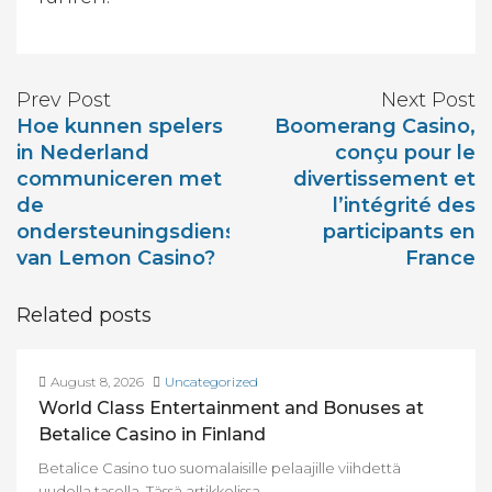
Prev Post
Next Post
Hoe kunnen spelers
Boomerang Casino,
in Nederland
conçu pour le
communiceren met
divertissement et
de
l’intégrité des
ondersteuningsdienst
participants en
van Lemon Casino?
France
Related posts
August 8, 2026
Uncategorized
World Class Entertainment and Bonuses at
Betalice Casino in Finland
Betalice Casino tuo suomalaisille pelaajille viihdettä
uudella tasolla. Tässä artikkelissa...