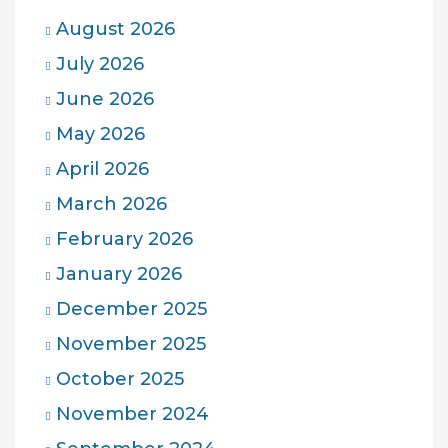
August 2026
July 2026
June 2026
May 2026
April 2026
March 2026
February 2026
January 2026
December 2025
November 2025
October 2025
November 2024