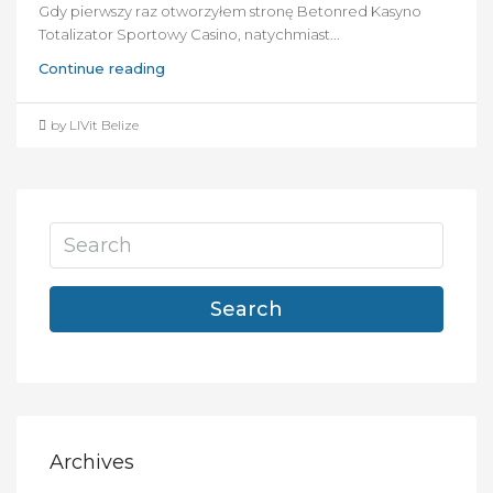
Gdy pierwszy raz otworzyłem stronę Betonred Kasyno
Totalizator Sportowy Casino, natychmiast...
Continue reading
by LIVit Belize
Search
Archives