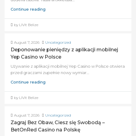
Continue reading
by LIVit Belize
August 7, 2026
Uncategorized
Deponowanie pieniędzy z aplikacji mobilnej
Yep Casino w Polsce
Używanie z aplikacji mobilnej Yep Casino w Polsce otwiera
przed graczami zupełnie nowy wymiar...
Continue reading
by LIVit Belize
August 7, 2026
Uncategorized
Zagraj Bez Obaw, Ciesz się Swobodą –
BetOnRed Casino na Polskę