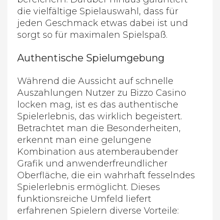
die vielfältige Spielauswahl, dass für
jeden Geschmack etwas dabei ist und
sorgt so für maximalen Spielspaß.
Authentische Spielumgebung
Während die Aussicht auf schnelle
Auszahlungen Nutzer zu Bizzo Casino
locken mag, ist es das authentische
Spielerlebnis, das wirklich begeistert.
Betrachtet man die Besonderheiten,
erkennt man eine gelungene
Kombination aus atemberaubender
Grafik und anwenderfreundlicher
Oberfläche, die ein wahrhaft fesselndes
Spielerlebnis ermöglicht. Dieses
funktionsreiche Umfeld liefert
erfahrenen Spielern diverse Vorteile: