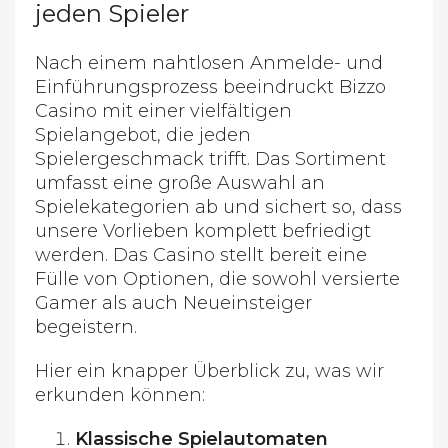
jeden Spieler
Nach einem nahtlosen Anmelde- und
Einführungsprozess beeindruckt Bizzo
Casino mit einer vielfältigen
Spielangebot, die jeden
Spielergeschmack trifft. Das Sortiment
umfasst eine große Auswahl an
Spielekategorien ab und sichert so, dass
unsere Vorlieben komplett befriedigt
werden. Das Casino stellt bereit eine
Fülle von Optionen, die sowohl versierte
Gamer als auch Neueinsteiger
begeistern.
Hier ein knapper Überblick zu, was wir
erkunden können:
Klassische Spielautomaten