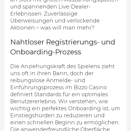
und spannenden Live-Dealer-
Erlebnissen. Zuverlässige
Überweisungen und verlockende
Aktionen – was will man mehr?
Nahtloser Registrierungs- und
Onboarding-Prozess
Die Anziehungskraft des Spielens zieht
uns oft in ihren Bann, doch der
reibungslose Anmelde- und
Einführungsprozess im Bizzo Casino
definiert Standards für ein optimales
Benutzererlebnis. Wir verstehen, wie
wichtig ein perfektes Onboarding ist, um
Einstiegshürden zu reduzieren und
einen schnellen Beginn zu ermöglichen.
Die anwenderfreundliche Oberfläche