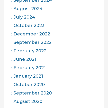
September 2024
August 2024
July 2024
October 2023
December 2022
September 2022
February 2022
June 2021
February 2021
January 2021
October 2020
September 2020
August 2020