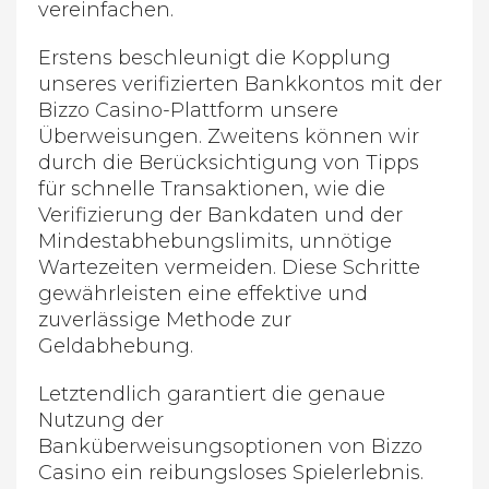
vereinfachen.
Erstens beschleunigt die Kopplung
unseres verifizierten Bankkontos mit der
Bizzo Casino-Plattform unsere
Überweisungen. Zweitens können wir
durch die Berücksichtigung von Tipps
für schnelle Transaktionen, wie die
Verifizierung der Bankdaten und der
Mindestabhebungslimits, unnötige
Wartezeiten vermeiden. Diese Schritte
gewährleisten eine effektive und
zuverlässige Methode zur
Geldabhebung.
Letztendlich garantiert die genaue
Nutzung der
Banküberweisungsoptionen von Bizzo
Casino ein reibungsloses Spielerlebnis.