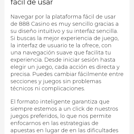
fácil de usar
Navegar por la plataforma fácil de usar
de 888 Casino es muy sencillo gracias a
su diseño intuitivo y su interfaz sencilla.
Si buscas la mejor experiencia de juego,
la interfaz de usuario te la ofrece, con
una navegación suave que facilita tu
experiencia. Desde iniciar sesión hasta
elegir un juego, cada acción es directa y
precisa. Puedes cambiar fácilmente entre
secciones y juegos sin problemas
técnicos ni complicaciones.
El formato inteligente garantiza que
siempre estemos a un click de nuestros
juegos preferidos, lo que nos permite
enfocarnos en las estrategias de
apuestas en lugar de en las dificultades