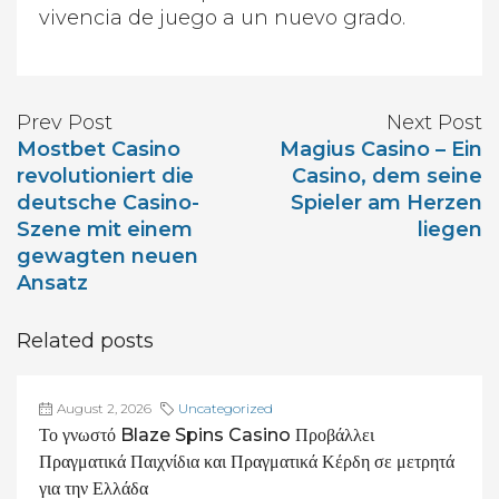
vivencia de juego a un nuevo grado.
Prev Post
Next Post
Mostbet Casino
Magius Casino – Ein
revolutioniert die
Casino, dem seine
deutsche Casino-
Spieler am Herzen
Szene mit einem
liegen
gewagten neuen
Ansatz
Related posts
August 2, 2026
Uncategorized
Το γνωστό Blaze Spins Casino Προβάλλει
Πραγματικά Παιχνίδια και Πραγματικά Κέρδη σε μετρητά
για την Ελλάδα