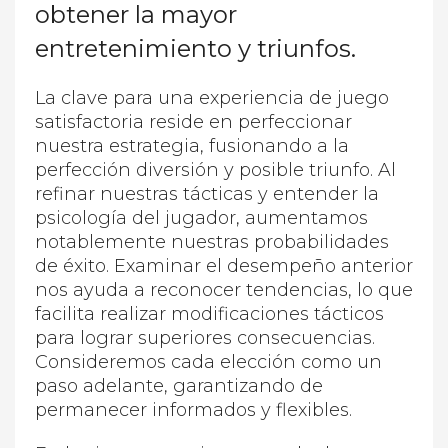
obtener la mayor
entretenimiento y triunfos.
La clave para una experiencia de juego
satisfactoria reside en perfeccionar
nuestra estrategia, fusionando a la
perfección diversión y posible triunfo. Al
refinar nuestras tácticas y entender la
psicología del jugador, aumentamos
notablemente nuestras probabilidades
de éxito. Examinar el desempeño anterior
nos ayuda a reconocer tendencias, lo que
facilita realizar modificaciones tácticos
para lograr superiores consecuencias.
Consideremos cada elección como un
paso adelante, garantizando de
permanecer informados y flexibles.