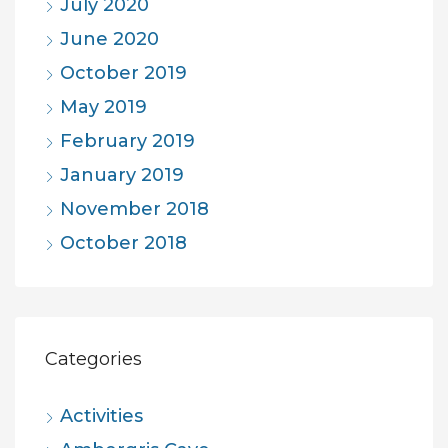
July 2020
June 2020
October 2019
May 2019
February 2019
January 2019
November 2018
October 2018
Categories
Activities