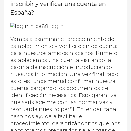
inscribir y verificar una cuenta en
España?
Vamos a examinar el procedimiento de
establecimiento y verificación de cuenta
para nuestros amigos hispanos. Primero,
establecemos una cuenta visitando la
página de inscripción e introduciendo
nuestros información. Una vez finalizado
esto, es fundamental confirmar nuestra
cuenta cargando los documentos de
identificación necesarios. Esto garantiza
que satisfacemos con las normativas y
resguarda nuestro perfil. Entender cada
paso nos ayuda a facilitar el
procedimiento, garantizándonos que nos
encontremos preparados para gozar del