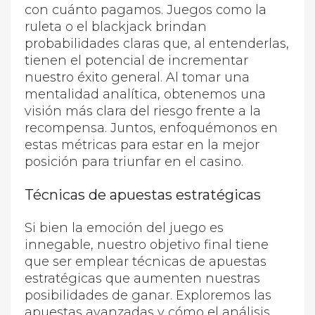
con cuánto pagamos. Juegos como la
ruleta o el blackjack brindan
probabilidades claras que, al entenderlas,
tienen el potencial de incrementar
nuestro éxito general. Al tomar una
mentalidad analítica, obtenemos una
visión más clara del riesgo frente a la
recompensa. Juntos, enfoquémonos en
estas métricas para estar en la mejor
posición para triunfar en el casino.
Técnicas de apuestas estratégicas
Si bien la emoción del juego es
innegable, nuestro objetivo final tiene
que ser emplear técnicas de apuestas
estratégicas que aumenten nuestras
posibilidades de ganar. Exploremos las
apuestas avanzadas y cómo el análisis