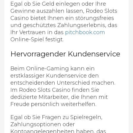
Egal ob Sie Geld einlegen oder Ihre
Gewinne auszahlen lassen, Rodeo Slots
Casino bietet Ihnen ein störungsfreies
und geschütztes Zahlungserlebnis, das
Ihr Vertrauen in das
pitchbook.com
Online-Spiel festigt.
Hervorragender Kundenservice
Beim Online-Gaming kann ein
erstklassiger Kundenservice den
entscheidenden Unterschied machen.
Im Rodeo Slots Casino finden Sie
dedizierte Mitarbeiter, die Ihnen mit
Freude persönlich weiterhelfen.
Egal ob Sie Fragen zu Spielregeln,
Zahlungsoptionen oder
Kontoangelegenheiten haben, das