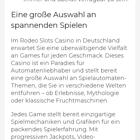
Eine große Auswahl an
spannenden Spielen
Im Rodeo Slots Casino in Deutschland
erwartet Sie eine überwältigende Vielfalt
an Games für jeden Geschmack. Dieses
Casino ist ein Paradies für
Automatenliebhaber und stellt bereit
eine große Auswahl an Spielautomaten-
Themen, die Sie in verschiedene Welten
entführen – ob Erlebnisse, Mythologie
oder klassische Fruchtmaschinen.
Jedes Game stellt bereit einzigartige
Spielmechaniken und Grafiken für ein
packendes Spielerfahrung. Mit
progressiven Jackpots, Video-