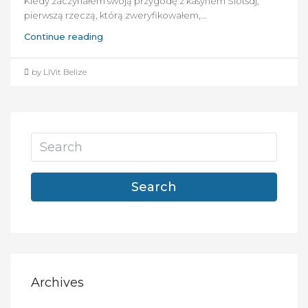
Kiedy zaczynałem swoją przygodę z kasynem Slotsdj,
pierwszą rzeczą, którą zweryfikowałem,...
Continue reading
by LIVit Belize
Search
Archives