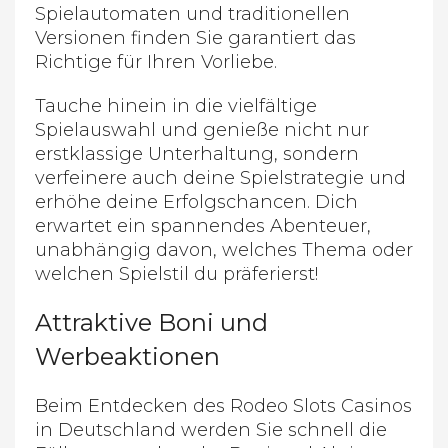
Spielautomaten und traditionellen
Versionen finden Sie garantiert das
Richtige für Ihren Vorliebe.
Tauche hinein in die vielfältige
Spielauswahl und genieße nicht nur
erstklassige Unterhaltung, sondern
verfeinere auch deine Spielstrategie und
erhöhe deine Erfolgschancen. Dich
erwartet ein spannendes Abenteuer,
unabhängig davon, welches Thema oder
welchen Spielstil du präferierst!
Attraktive Boni und
Werbeaktionen
Beim Entdecken des Rodeo Slots Casinos
in Deutschland werden Sie schnell die