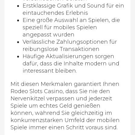
Erstklassige Grafik und Sound für ein
eintauchendes Erlebnis
Eine große Auswahl an Spielen, die
speziell für mobiles Spielen
angepasst wurden
Verlässliche Zahlungsoptionen für
reibungslose Transaktionen
Häufige Aktualisierungen sorgen
dafür, dass die Inhalte modern und
interessant bleiben.
Mit diesen Merkmalen garantiert Ihnen
Rodeo Slots Casino, dass Sie nie den
Nervenkitzel verpassen und jederzeit
Spiele um echtes Geld genießen
können, während Sie gleichzeitig im
konkurrenzstarken Umfeld der mobilen
Spiele immer einen Schritt voraus sind.