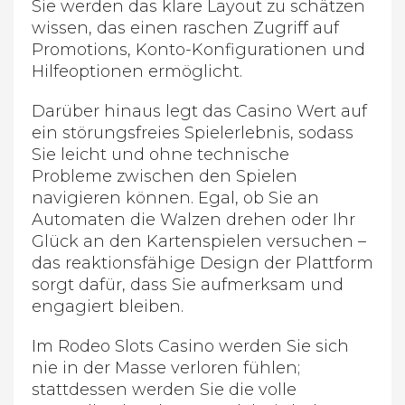
Sie werden das klare Layout zu schätzen
wissen, das einen raschen Zugriff auf
Promotions, Konto-Konfigurationen und
Hilfeoptionen ermöglicht.
Darüber hinaus legt das Casino Wert auf
ein störungsfreies Spielerlebnis, sodass
Sie leicht und ohne technische
Probleme zwischen den Spielen
navigieren können. Egal, ob Sie an
Automaten die Walzen drehen oder Ihr
Glück an den Kartenspielen versuchen –
das reaktionsfähige Design der Plattform
sorgt dafür, dass Sie aufmerksam und
engagiert bleiben.
Im Rodeo Slots Casino werden Sie sich
nie in der Masse verloren fühlen;
stattdessen werden Sie die volle