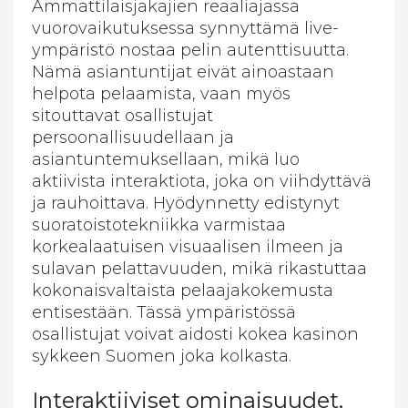
Ammattilaisjakajien reaaliajassa
vuorovaikutuksessa synnyttämä live-
ympäristö nostaa pelin autenttisuutta.
Nämä asiantuntijat eivät ainoastaan
helpota pelaamista, vaan myös
sitouttavat osallistujat
persoonallisuudellaan ja
asiantuntemuksellaan, mikä luo
aktiivista interaktiota, joka on viihdyttävä
ja rauhoittava. Hyödynnetty edistynyt
suoratoistotekniikka varmistaa
korkealaatuisen visuaalisen ilmeen ja
sulavan pelattavuuden, mikä rikastuttaa
kokonaisvaltaista pelaajakokemusta
entisestään. Tässä ympäristössä
osallistujat voivat aidosti kokea kasinon
sykkeen Suomen joka kolkasta.
Interaktiiviset ominaisuudet,