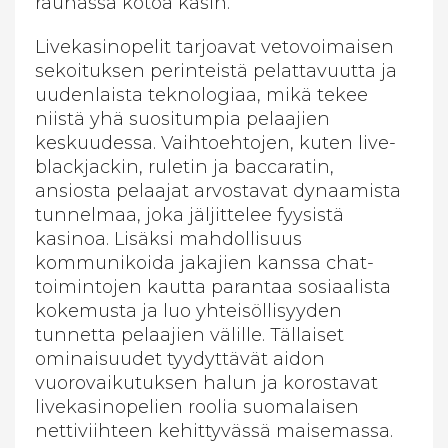
rauhassa kotoa käsin.
Livekasinopelit tarjoavat vetovoimaisen
sekoituksen perinteistä pelattavuutta ja
uudenlaista teknologiaa, mikä tekee
niistä yhä suositumpia pelaajien
keskuudessa. Vaihtoehtojen, kuten live-
blackjackin, ruletin ja baccaratin,
ansiosta pelaajat arvostavat dynaamista
tunnelmaa, joka jäljittelee fyysistä
kasinoa. Lisäksi mahdollisuus
kommunikoida jakajien kanssa chat-
toimintojen kautta parantaa sosiaalista
kokemusta ja luo yhteisöllisyyden
tunnetta pelaajien välille. Tällaiset
ominaisuudet tyydyttävät aidon
vuorovaikutuksen halun ja korostavat
livekasinopelien roolia suomalaisen
nettiviihteen kehittyvässä maisemassa.