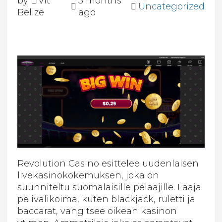
by LIVit
5 months
Uncategorized
Belize
ago
Revolution Casino esittelee uudenlaisen
livekasinokokemuksen, joka on
suunniteltu suomalaisille pelaajille. Laaja
pelivalikoima, kuten blackjack, ruletti ja
baccarat, vangitsee oikean kasinon