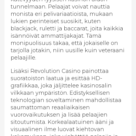
tunnelmaan. Pelaajat voivat nauttia
monista eri pelivariaatioista, mukaan
lukien perinteiset suosikit, kuten
blackjack, ruletti ja baccarat, joita kaikkia
isännöivät ammattijakajat. Tämä
monipuolisuus takaa, että jokaiselle on
tarjolla jotakin, niin uusille kuin veteraani
pelaajille.
Lisäksi Revolution Casino painottaa
suoratoiston laatua ja esittää HD-
grafiikkaa, joka jäljittelee kasinosalin
vilkkaan ympäristön. Edistyksellisen
teknologian soveltaminen mahdollistaa
saumattoman reaaliaikaisen
vuorovaikutuksen ja lisää pelaajien
sitoutumista. Korkealaatuinen ääni ja
visuaalinen ilme luovat kiehtovan