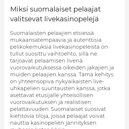
Miksi suomalaiset pelaajat
valitsevat livekasinopelejä
Suomalaisten pelaajien etsiessä
mukaansatempaavia ja autenttisia
pelikokemuksia livekasinopeleistä on
tullut suosittu vaihtoehto, sillä ne
tarjoavat pelaamisen livenä
vuorovaikutuksessa oikeiden jakajien ja
muiden pelaajien kanssa. Tämä kehitys
on yhteensopiva nykyaikaisten live-
uhkapelien suuntausten kanssa, jotka
asettavat etusijalle yhteisöllisen
vuorovaikutuksen ja realistisen
pelattavuuden. Suomalaiset suosivat
kiehtovia tiloja, joissa pelaajat voivat
nauttia kasinopelien jännityksen