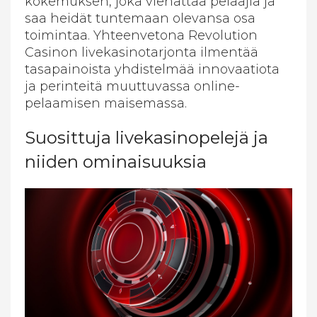
kokemuksen, joka viehättää pelaajia ja
saa heidät tuntemaan olevansa osa
toimintaa. Yhteenvetona Revolution
Casinon livekasinotarjonta ilmentää
tasapainoista yhdistelmää innovaatiota
ja perinteitä muuttuvassa online-
pelaamisen maisemassa.
Suosittuja livekasinopelejä ja
niiden ominaisuuksia