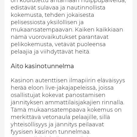
on koulutettu antamaan huippupalvelua,
edistävät sulavaa ja nautinnollista
kokemusta, tehden jokaisesta
pelisessiosta yksilöllisen ja
mukaansatempaavan. Kaiken kaikkiaan
nämä vuorovaikutukset parantavat
pelikokemusta, vetävät puoleensa
pelaajia ja viihdyttävät heitä.
Aito kasinotunnelma
Kasinon autenttisen ilmapiirin eläväisyys
herää eloon live-jakajapeleissä, joissa
osallistujat kokevat panostamisen
jännityksen ammattilaisjakajien rinnalla.
Tämä mukaansatempaava kokemus on
merkittävä vetonaula pelaajille, sillä
yhteisöllisyys ja jännitys peilaavat
fyysisen kasinon tunnelmaa.