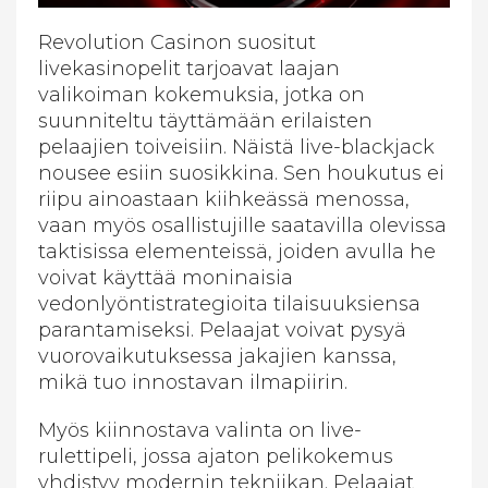
Revolution Casinon suositut
livekasinopelit tarjoavat laajan
valikoiman kokemuksia, jotka on
suunniteltu täyttämään erilaisten
pelaajien toiveisiin. Näistä live-blackjack
nousee esiin suosikkina. Sen houkutus ei
riipu ainoastaan kiihkeässä menossa,
vaan myös osallistujille saatavilla olevissa
taktisissa elementeissä, joiden avulla he
voivat käyttää moninaisia
vedonlyöntistrategioita tilaisuuksiensa
parantamiseksi. Pelaajat voivat pysyä
vuorovaikutuksessa jakajien kanssa,
mikä tuo innostavan ilmapiirin.
Myös kiinnostava valinta on live-
rulettipeli, jossa ajaton pelikokemus
yhdistyy modernin tekniikan. Pelaajat