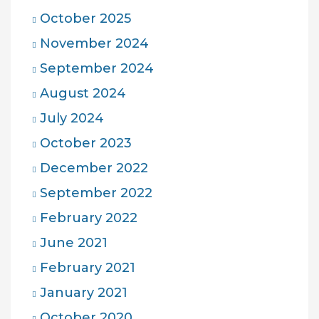
October 2025
November 2024
September 2024
August 2024
July 2024
October 2023
December 2022
September 2022
February 2022
June 2021
February 2021
January 2021
October 2020