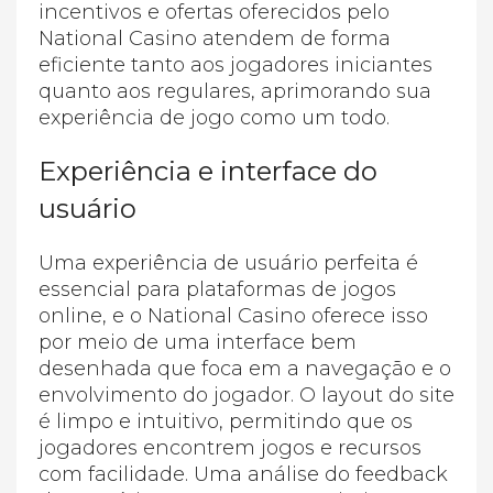
incentivos e ofertas oferecidos pelo
National Casino atendem de forma
eficiente tanto aos jogadores iniciantes
quanto aos regulares, aprimorando sua
experiência de jogo como um todo.
Experiência e interface do
usuário
Uma experiência de usuário perfeita é
essencial para plataformas de jogos
online, e o National Casino oferece isso
por meio de uma interface bem
desenhada que foca em a navegação e o
envolvimento do jogador. O layout do site
é limpo e intuitivo, permitindo que os
jogadores encontrem jogos e recursos
com facilidade. Uma análise do feedback