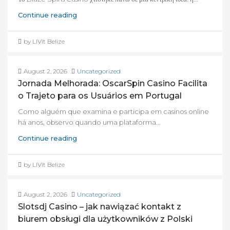
Continue reading
by LIVit Belize
August 2, 2026
Uncategorized
Jornada Melhorada: OscarSpin Casino Facilita
o Trajeto para os Usuários em Portugal
Como alguém que examina e participa em casinos online
há anos, observo quando uma plataforma...
Continue reading
by LIVit Belize
August 2, 2026
Uncategorized
Slotsdj Casino – jak nawiązać kontakt z
biurem obsługi dla użytkowników z Polski