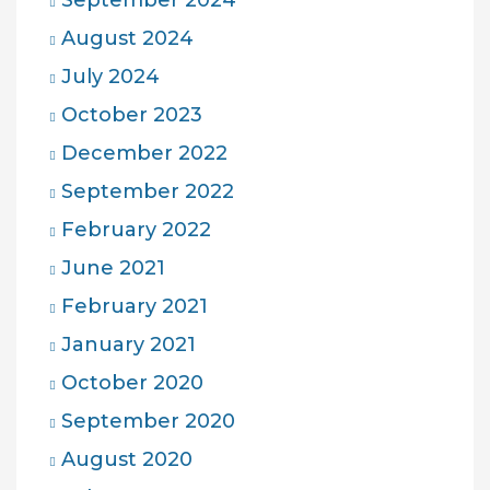
September 2024
August 2024
July 2024
October 2023
December 2022
September 2022
February 2022
June 2021
February 2021
January 2021
October 2020
September 2020
August 2020