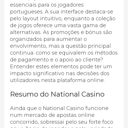
essenciais para os jogadores
portugueses. A sua interface destaca-se
pelo layout intuitivo, enquanto a coleção
de jogos oferece uma vasta gama de
alternativas. As promoções e bónus são
organizados para aumentar o
envolvimento, mas a questão principal
continua: como se equivalem os métodos
de pagamento e o apoio ao cliente?
Entender estes elementos pode ter um
impacto significativo nas decisões dos
utilizadores nesta plataforma online.
Resumo do National Casino
Ainda que o National Casino funcione
num mercado de apostas online
concorrido, sobressai pelo seu forte foco