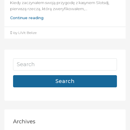
Kiedy zaczynałem swoją przygodę z kasynem Slotsdj,
pierwszą rzeczą, którą zweryfikowałem,...
Continue reading
by LIVit Belize
Search
Archives