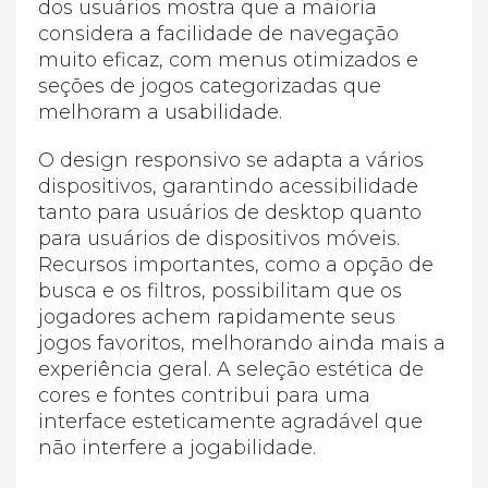
dos usuários mostra que a maioria
considera a facilidade de navegação
muito eficaz, com menus otimizados e
seções de jogos categorizadas que
melhoram a usabilidade.
O design responsivo se adapta a vários
dispositivos, garantindo acessibilidade
tanto para usuários de desktop quanto
para usuários de dispositivos móveis.
Recursos importantes, como a opção de
busca e os filtros, possibilitam que os
jogadores achem rapidamente seus
jogos favoritos, melhorando ainda mais a
experiência geral. A seleção estética de
cores e fontes contribui para uma
interface esteticamente agradável que
não interfere a jogabilidade.