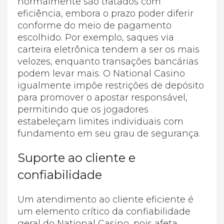
normalmente são tratados com
eficiência, embora o prazo poder diferir
conforme do meio de pagamento
escolhido. Por exemplo, saques via
carteira eletrônica tendem a ser os mais
velozes, enquanto transações bancárias
podem levar mais. O National Casino
igualmente impõe restrições de depósito
para promover o apostar responsável,
permitindo que os jogadores
estabeleçam limites individuais com
fundamento em seu grau de segurança.
Suporte ao cliente e
confiabilidade
Um atendimento ao cliente eficiente é
um elemento crítico da confiabilidade
geral do National Casino, pois afeta