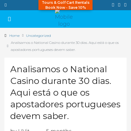
Tours & Golf Cart Rentals
Book Now - Save 10%
Home
Uncategorized
Analisamos o National Casino durante 30 dias. Aqui está o que os
apostadores portugueses devem saber.
Analisamos o National
Casino durante 30 dias.
Aqui está o que os
apostadores portugueses
devem saber.