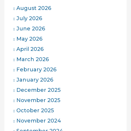
August 2026
July 2026
June 2026
May 2026
April 2026
March 2026
February 2026
January 2026
December 2025
November 2025
October 2025
November 2024