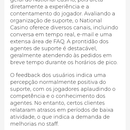
diretamente a experiência e a
contentamento do jogador. Avaliando a
organização de suporte, o National
Casino oferece diversos canais, incluindo
conversa em tempo real, e-mail e uma
extensa área de FAQ. A prontidão dos
agentes de suporte é destacável,
geralmente atendendo às pedidos em
breve tempo durante os horários de pico.
O feedback dos usuários indica uma
percepção normalmente positiva do
suporte, com os jogadores aplaudindo o
competência e o conhecimento dos
agentes. No entanto, certos clientes
relataram atrasos em períodos de baixa
atividade, o que indica a demanda de
melhorias no staff.