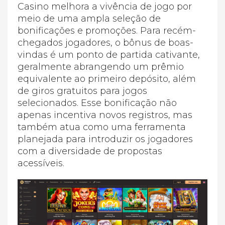
Casino melhora a vivência de jogo por
meio de uma ampla seleção de
bonificações e promoções. Para recém-
chegados jogadores, o bônus de boas-
vindas é um ponto de partida cativante,
geralmente abrangendo um prêmio
equivalente ao primeiro depósito, além
de giros gratuitos para jogos
selecionados. Esse bonificação não
apenas incentiva novos registros, mas
também atua como uma ferramenta
planejada para introduzir os jogadores
com a diversidade de propostas
acessíveis.