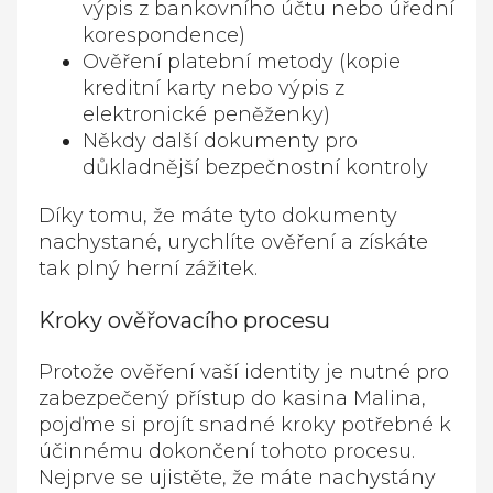
výpis z bankovního účtu nebo úřední
korespondence)
Ověření platební metody (kopie
kreditní karty nebo výpis z
elektronické peněženky)
Někdy další dokumenty pro
důkladnější bezpečnostní kontroly
Díky tomu, že máte tyto dokumenty
nachystané, urychlíte ověření a získáte
tak plný herní zážitek.
Kroky ověřovacího procesu
Protože ověření vaší identity je nutné pro
zabezpečený přístup do kasina Malina,
pojďme si projít snadné kroky potřebné k
účinnému dokončení tohoto procesu.
Nejprve se ujistěte, že máte nachystány