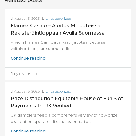
Related posts
August 6, 2026
Uncategorized
Flamez Casino – Aloitus Minuuteissa
Rekisteröintioppaan Avulla Suomessa
Arvioin Flamez Casinoa tarkasti, ja totean, että sen
valttikortti on juuri suomalaisille...
Continue reading
by LIVit Belize
August 6, 2026
Uncategorized
Prize Distribution Equitable House of Fun Slot
Payments to UK Verified
UK gamblers need a comprehensive view of how prize
distribution operates. It’s the essential to...
Continue reading