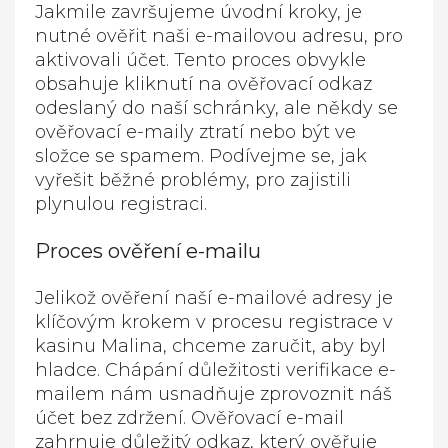
Jakmile završujeme úvodní kroky, je
nutné ověřit naši e-mailovou adresu, pro
aktivovali účet. Tento proces obvykle
obsahuje kliknutí na ověřovací odkaz
odeslaný do naší schránky, ale někdy se
ověřovací e-maily ztratí nebo být ve
složce se spamem. Podívejme se, jak
vyřešit běžné problémy, pro zajistili
plynulou registraci.
Proces ověření e-mailu
Jelikož ověření naší e-mailové adresy je
klíčovým krokem v procesu registrace v
kasinu Malina, chceme zaručit, aby byl
hladce. Chápání důležitosti verifikace e-
mailem nám usnadňuje zprovoznit náš
účet bez zdržení. Ověřovací e-mail
zahrnuje důležitý odkaz, který ověřuje