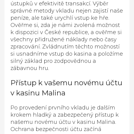
ústupků v efektivitě transakcí. Výběr
správné metody vkladu nejen zajistí naše
peníze, ale také urychlí vstup ke hře.
Ověřme si, zda je námi zvolená možnost
k dispozici v České republice, a ověřme si
všechny přidružené náklady nebo časy
zpracování. Zvládnutím těchto možností
si usnadníme vstup do kasina a položíme
silný základ pro zodpovědnou a
zábavnou hru.
Přístup k vašemu novému účtu
v kasinu Malina
Po provedení prvního vkladu je dalším
krokem hladký a zabezpečený přístup k
našemu novému účtu v kasinu Malina.
Ochrana bezpečnosti účtu začíná