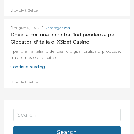
by LIVit Belize
August 5, 2026
Uncategorized
Dove la Fortuna Incontra l’Indipendenza per i
Giocatori d’Italia di X3bet Casino
Il panorama italiano dei casinò digitali brulica di proposte,
tra promesse di vincite e...
Continue reading
by LIVit Belize
Search