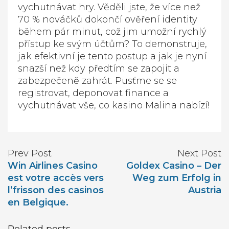
vychutnávat hry. Věděli jste, že více než
70 % nováčků dokončí ověření identity
během pár minut, což jim umožní rychlý
přístup ke svým účtům? To demonstruje,
jak efektivní je tento postup a jak je nyní
snazší než kdy předtím se zapojit a
zabezpečeně zahrát. Pusťme se se
registrovat, deponovat finance a
vychutnávat vše, co kasino Malina nabízí!
Prev Post
Next Post
Win Airlines Casino
Goldex Casino – Der
est votre accès vers
Weg zum Erfolg in
l’frisson des casinos
Austria
en Belgique.