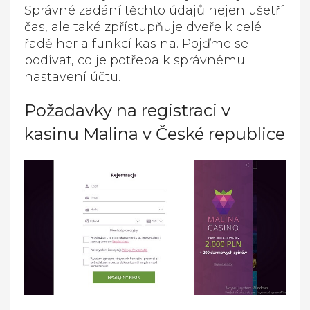
Správné zadání těchto údajů nejen ušetří
čas, ale také zpřístupňuje dveře k celé
řadě her a funkcí kasina. Pojďme se
podívat, co je potřeba k správnému
nastavení účtu.
Požadavky na registraci v
kasinu Malina v České republice