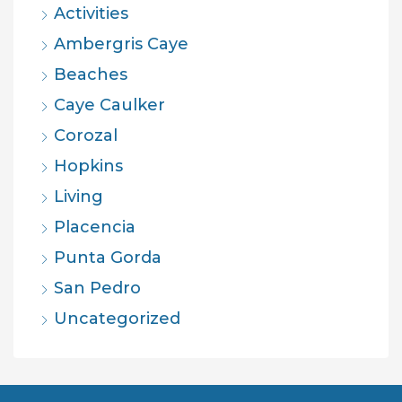
Activities
Ambergris Caye
Beaches
Caye Caulker
Corozal
Hopkins
Living
Placencia
Punta Gorda
San Pedro
Uncategorized