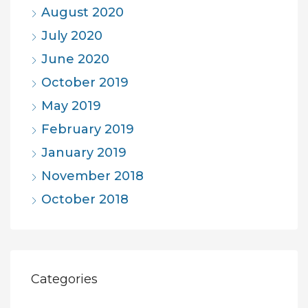
August 2020
July 2020
June 2020
October 2019
May 2019
February 2019
January 2019
November 2018
October 2018
Categories