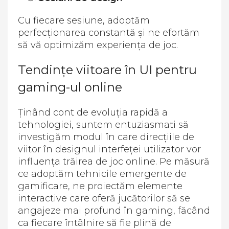
Cu fiecare sesiune, adoptăm
perfecționarea constantă și ne efortăm
să vă optimizăm experiența de joc.
Tendințe viitoare în UI pentru
gaming-ul online
Ținând cont de evoluția rapidă a
tehnologiei, suntem entuziasmați să
investigăm modul în care direcțiile de
viitor în designul interfeței utilizator vor
influența trăirea de joc online. Pe măsură
ce adoptăm tehnicile emergente de
gamificare, ne proiectăm elemente
interactive care oferă jucătorilor să se
angajeze mai profund în gaming, făcând
ca fiecare întâlnire să fie plină de