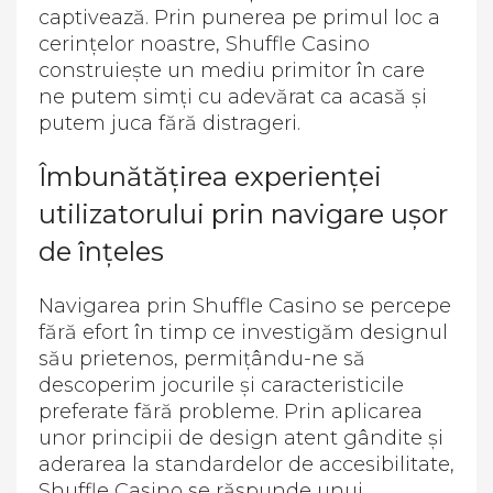
captivează. Prin punerea pe primul loc a
cerințelor noastre, Shuffle Casino
construiește un mediu primitor în care
ne putem simți cu adevărat ca acasă și
putem juca fără distrageri.
Îmbunătățirea experienței
utilizatorului prin navigare ușor
de înțeles
Navigarea prin Shuffle Casino se percepe
fără efort în timp ce investigăm designul
său prietenos, permițându-ne să
descoperim jocurile și caracteristicile
preferate fără probleme. Prin aplicarea
unor principii de design atent gândite și
aderarea la standardelor de accesibilitate,
Shuffle Casino se răspunde unui