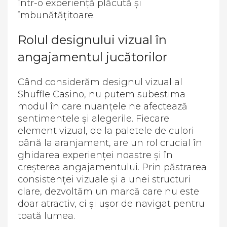
într-o experiență plăcută și
îmbunătățitoare.
Rolul designului vizual în
angajamentul jucătorilor
Când considerăm designul vizual al
Shuffle Casino, nu putem subestima
modul în care nuanțele ne afectează
sentimentele și alegerile. Fiecare
element vizual, de la paletele de culori
până la aranjament, are un rol crucial în
ghidarea experienței noastre și în
creșterea angajamentului. Prin păstrarea
consistenței vizuale și a unei structuri
clare, dezvoltăm un marcă care nu este
doar atractiv, ci și ușor de navigat pentru
toată lumea.