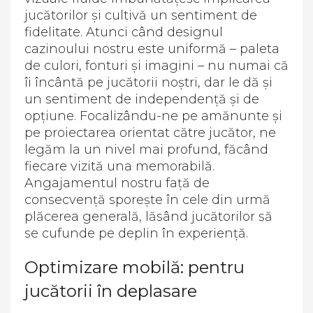
jucătorilor și cultivă un sentiment de
fidelitate. Atunci când designul
cazinoului nostru este uniformă – paleta
de culori, fonturi și imagini – nu numai că
îi încântă pe jucătorii noștri, dar le dă și
un sentiment de independență și de
opțiune. Focalizându-ne pe amănunte și
pe proiectarea orientat către jucător, ne
legăm la un nivel mai profund, făcând
fiecare vizită una memorabilă.
Angajamentul nostru față de
consecvență sporește în cele din urmă
plăcerea generală, lăsând jucătorilor să
se cufunde pe deplin în experiență.
Optimizare mobilă: pentru
jucătorii în deplasare