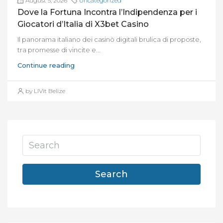
August 5, 2026
Uncategorized
Dove la Fortuna Incontra l’Indipendenza per i
Giocatori d’Italia di X3bet Casino
Il panorama italiano dei casinò digitali brulica di proposte,
tra promesse di vincite e...
Continue reading
by LIVit Belize
Search