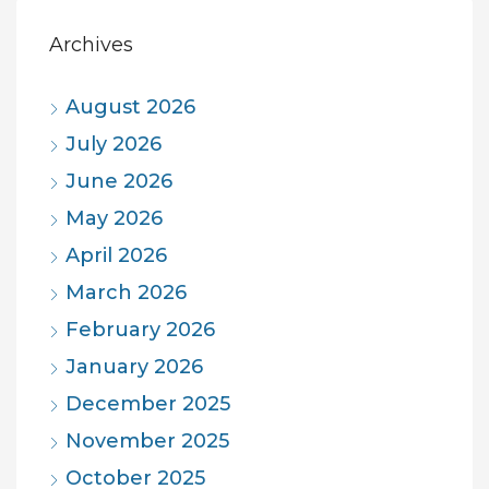
Archives
August 2026
July 2026
June 2026
May 2026
April 2026
March 2026
February 2026
January 2026
December 2025
November 2025
October 2025