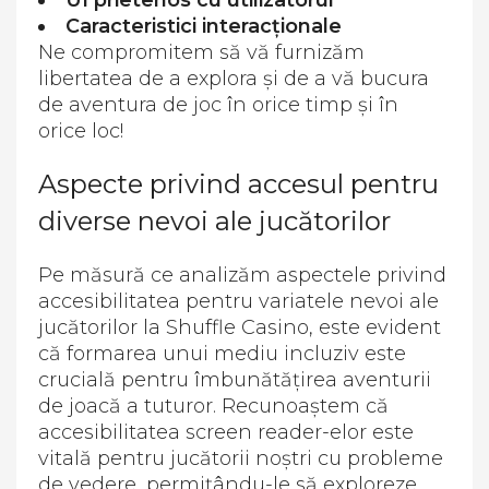
UI prietenos cu utilizatorul
Caracteristici interacționale
Ne compromitem să vă furnizăm
libertatea de a explora și de a vă bucura
de aventura de joc în orice timp și în
orice loc!
Aspecte privind accesul pentru
diverse nevoi ale jucătorilor
Pe măsură ce analizăm aspectele privind
accesibilitatea pentru variatele nevoi ale
jucătorilor la Shuffle Casino, este evident
că formarea unui mediu incluziv este
crucială pentru îmbunătățirea aventurii
de joacă a tuturor. Recunoaștem că
accesibilitatea screen reader-elor este
vitală pentru jucătorii noștri cu probleme
de vedere, permițându-le să exploreze