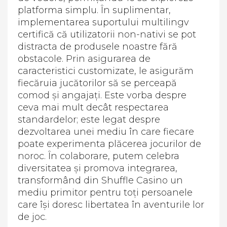
platforma simplu. În suplimentar,
implementarea suportului multilingv
certifică că utilizatorii non-nativi se pot
distracta de produsele noastre fără
obstacole. Prin asigurarea de
caracteristici customizate, le asigurăm
fiecăruia jucătorilor să se perceapă
comod și angajați. Este vorba despre
ceva mai mult decât respectarea
standardelor; este legat despre
dezvoltarea unei mediu în care fiecare
poate experimenta plăcerea jocurilor de
noroc. În colaborare, putem celebra
diversitatea și promova integrarea,
transformând din Shuffle Casino un
mediu primitor pentru toți persoanele
care își doresc libertatea în aventurile lor
de joc.