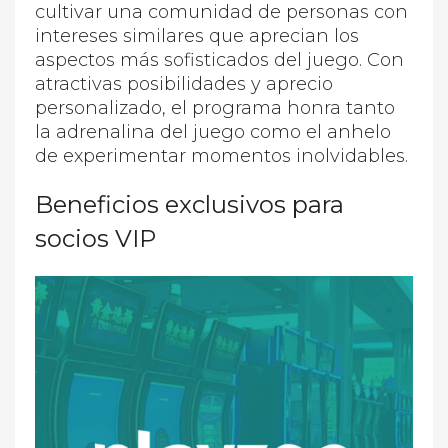
cultivar una comunidad de personas con
intereses similares que aprecian los
aspectos más sofisticados del juego. Con
atractivas posibilidades y aprecio
personalizado, el programa honra tanto
la adrenalina del juego como el anhelo
de experimentar momentos inolvidables.
Beneficios exclusivos para
socios VIP