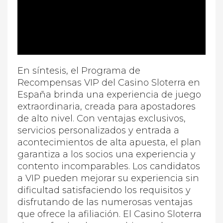
En síntesis, el Programa de
Recompensas VIP del Casino Sloterra en
España brinda una experiencia de juego
extraordinaria, creada para apostadores
de alto nivel. Con ventajas exclusivos,
servicios personalizados y entrada a
acontecimientos de alta apuesta, el plan
garantiza a los socios una experiencia y
contento incomparables. Los candidatos
a VIP pueden mejorar su experiencia sin
dificultad satisfaciendo los requisitos y
disfrutando de las numerosas ventajas
que ofrece la afiliación. El Casino Sloterra