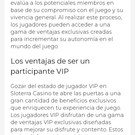
evalúa a los potenciales miembros en
base de su compromiso con el juego y su
vivencia general. Al realizar este proceso,
los jugadores pueden acceder a una
gama de ventajas exclusivas creadas
para incrementar su autonomía en el
mundo del juego.
Los ventajas de ser un
participante VIP
Gozar del estado de jugador VIP en
Sloterra Casino te abre las puertas a una
gran cantidad de beneficios exclusivos
que enriquecen tu experiencia de juego.
Los jugadores VIP disfrutan de una gama
de ventajas VIP exclusivas diseñadas
para mejorar su disfrute y contento. Estos