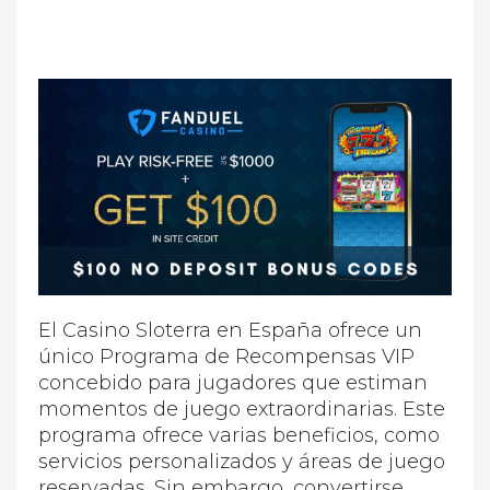
El Casino Sloterra en España ofrece un
único Programa de Recompensas VIP
concebido para jugadores que estiman
momentos de juego extraordinarias. Este
programa ofrece varias beneficios, como
servicios personalizados y áreas de juego
reservadas. Sin embargo, convertirse