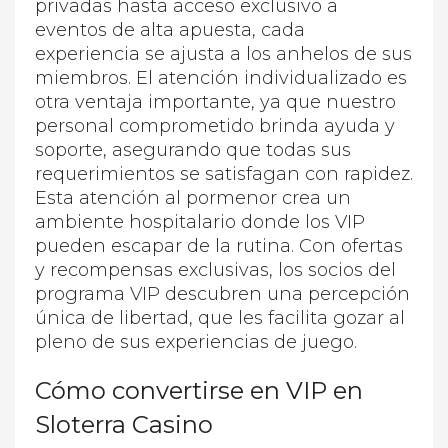
privadas hasta acceso exclusivo a
eventos de alta apuesta, cada
experiencia se ajusta a los anhelos de sus
miembros. El atención individualizado es
otra ventaja importante, ya que nuestro
personal comprometido brinda ayuda y
soporte, asegurando que todas sus
requerimientos se satisfagan con rapidez.
Esta atención al pormenor crea un
ambiente hospitalario donde los VIP
pueden escapar de la rutina. Con ofertas
y recompensas exclusivas, los socios del
programa VIP descubren una percepción
única de libertad, que les facilita gozar al
pleno de sus experiencias de juego.
Cómo convertirse en VIP en
Sloterra Casino