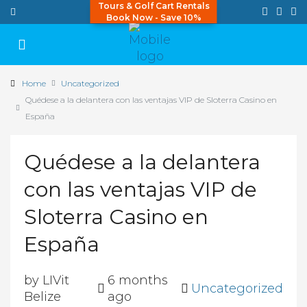
Tours & Golf Cart Rentals
Book Now - Save 10%
Home
Uncategorized
Quédese a la delantera con las ventajas VIP de Sloterra Casino en
España
Quédese a la delantera
con las ventajas VIP de
Sloterra Casino en
España
by LIVit
6 months
Uncategorized
Belize
ago