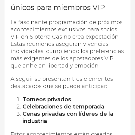
únicos para miembros VIP
La fascinante programación de próximos
acontecimientos exclusivos para socios
VIP en Sloterra Casino crea expectación.
Estas reuniones aseguran vivencias
inolvidables, cumpliendo los preferencias
más exigentes de los apostadores VIP
que anhelan libertad y emoción.
A seguir se presentan tres elementos
destacados que se puede anticipar:
Torneos privados
Celebraciones de temporada
Cenas privadas con líderes de la
industria
Estos acontecimientos están creados