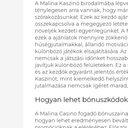
A Malina Kaszinó birodalmába lépve
ténylegesen arra vannak, hogy már 
szórakozásunkat. Ezek az kezdő ajánl
összekapcsolva a megegyező letétek
növeljék kezdeti egyenlegünket. A 
ezek a ajánlatok mennyire zökkenő
hűségjutalmakkal, állandó motiváció
különböző játékok elsajátítására. A
nemcsak a játszási időnket hossza
javítjuk különböző felületeken. Ez a
és az kezdők egyaránt jelentős érté
Kaszinót, mint kiemelkedő helyszínt
jutalmazása nemcsak ígéret marad,
Hogyan lehet bónuszkódoka
A Malina Casino fogadó bónuszaina
hogyan lehet eredményesen bevált
promócióknak a eléréséhez. Először i