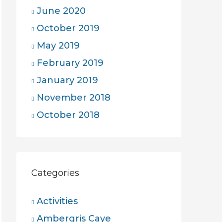
June 2020
October 2019
May 2019
February 2019
January 2019
November 2018
October 2018
Categories
Activities
Ambergris Caye