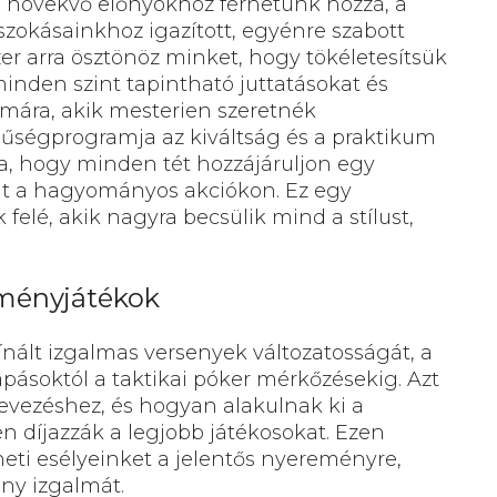
 növekvő előnyökhöz férhetünk hozzá, a
kszokásainkhoz igazított, egyénre szabott
er arra ösztönöz minket, hogy tökéletesítsük
minden szint tapintható juttatásokat és
ámára, akik mesterien szeretnék
 hűségprogramja az kiváltság és a praktikum
tva, hogy minden tét hozzájáruljon egy
tat a hagyományos akciókon. Ez egy
 felé, akik nagyra becsülik mind a stílust,
eményjátékok
kínált izgalmas versenyek változatosságát, a
ásoktól a taktikai póker mérkőzésekig. Azt
 nevezéshez, és hogyan alakulnak ki a
 díjazzák a legjobb játékosokat. Ezen
eti esélyeinket a jelentős nyereményre,
eny izgalmát.