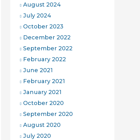
August 2024
July 2024
October 2023
December 2022
September 2022
February 2022
June 2021
February 2021
January 2021
October 2020
September 2020
August 2020
July 2020