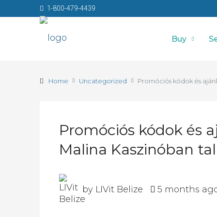
1-800-479-4439
Buy
Se
Home
Uncategorized
Promóciós kódok és ajánl
Promóciós kódok és aj
Malina Kaszinóban tal
by LIVit Belize
5 months ag