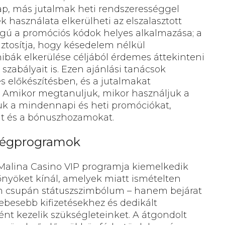
p, más jutalmak heti rendszerességgel
k használata elkerülheti az elszalasztott
ágú a promóciós kódok helyes alkalmazása; a
iztosítja, hogy késedelem nélkül
hibák elkerülése céljából érdemes áttekinteni
 szabályait is. Ezen ajánlási tanácsok
előkészítésben, és a jutalmakat
. Amikor megtanuljuk, mikor használjuk a
juk a mindennapi és heti promóciókat,
kat és a bónuszhozamokat.
űségprogramok
a Malina Casino VIP programja kiemelkedik
őnyöket kínál, amelyek miatt ismételten
m csupán státuszszimbólum – hanem bejárat
ebesebb kifizetésekhez és dedikált
nt kezelik szükségleteinket. A átgondolt