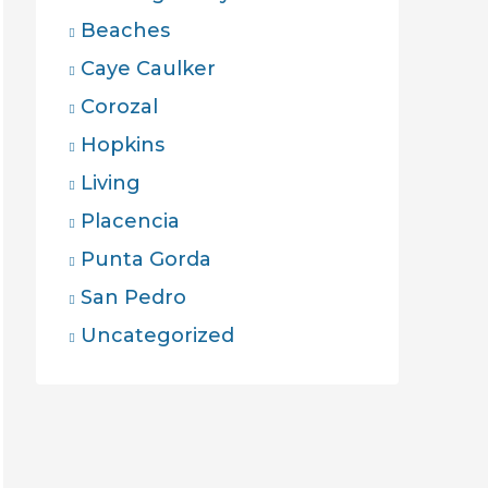
Beaches
Caye Caulker
Corozal
Hopkins
Living
Placencia
Punta Gorda
San Pedro
Uncategorized