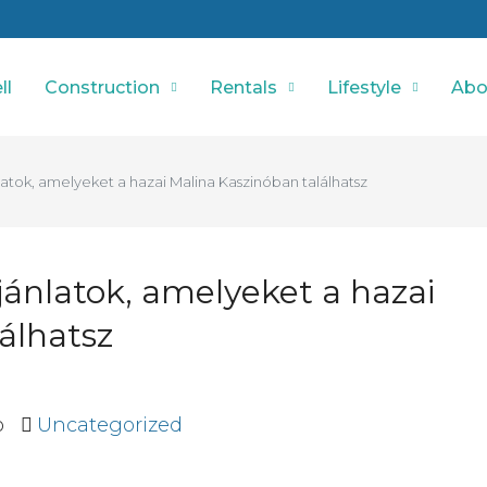
ll
Construction
Rentals
Lifestyle
Abo
atok, amelyeket a hazai Malina Kaszinóban találhatsz
ánlatok, amelyeket a hazai
álhatsz
o
Uncategorized