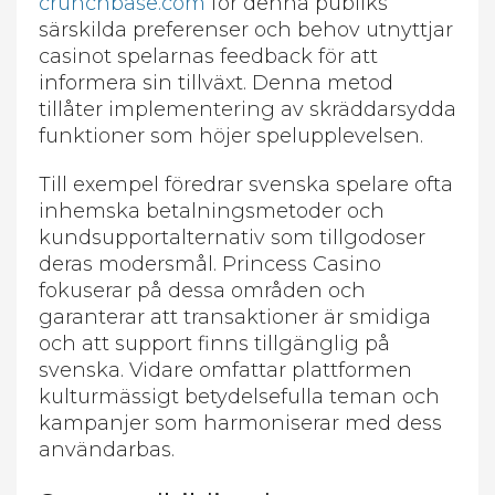
crunchbase.com
för denna publiks
särskilda preferenser och behov utnyttjar
casinot spelarnas feedback för att
informera sin tillväxt. Denna metod
tillåter implementering av skräddarsydda
funktioner som höjer spelupplevelsen.
Till exempel föredrar svenska spelare ofta
inhemska betalningsmetoder och
kundsupportalternativ som tillgodoser
deras modersmål. Princess Casino
fokuserar på dessa områden och
garanterar att transaktioner är smidiga
och att support finns tillgänglig på
svenska. Vidare omfattar plattformen
kulturmässigt betydelsefulla teman och
kampanjer som harmoniserar med dess
användarbas.