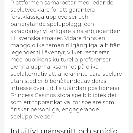
Plattformen samarbetar med ledande
spelutvecklare för att garantera
förstklassiga upplevelser och
banbrytande spelupplägg, och
skräddarsyr ytterligare sina erbjudanden
till svenska smaker. Vidare finns en
mängd olika teman tillgängliga, allt från
legender till äventyr, vilket resonerar
med publikens kulturella preferenser.
Denna uppmärksamhet på olika
spelalternativ attraherar inte bara spelare
utan stödjer bibehållandet av deras
intresse över tid. I slutändan positionerar
Princess Casinos stora spelbibliotek det
som ett topprankat val för spelare som
önskar personliga, engagerande
spelupplevelser.
Intuitivt gränssnitt och smidig