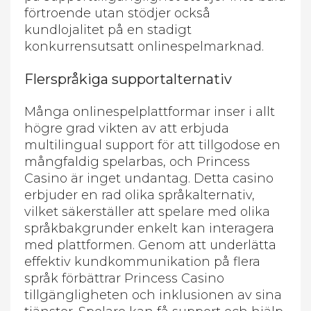
förtroende utan stödjer också
kundlojalitet på en stadigt
konkurrensutsatt onlinespelmarknad.
Flerspråkiga supportalternativ
Många onlinespelplattformar inser i allt
högre grad vikten av att erbjuda
multilingual support för att tillgodose en
mångfaldig spelarbas, och Princess
Casino är inget undantag. Detta casino
erbjuder en rad olika språkalternativ,
vilket säkerställer att spelare med olika
språkbakgrunder enkelt kan interagera
med plattformen. Genom att underlätta
effektiv kundkommunikation på flera
språk förbättrar Princess Casino
tillgängligheten och inklusionen av sina