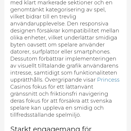
med klart markerade sektioner och en
genomtänkt kategorisering av spel,
vilket bidrar till en trevlig
användarupplevelse. Den responsiva
designen försäkrar kompatibilitet mellan
olika enheter, vilket underlättar smidiga
byten oavsett om spelare använder
datorer, surfplattor eller smartphones.
Dessutom förbättrar implementeringen
av visuellt tilltalande grafik användarens
intresse, samtidigt som funktionaliteten
upprätthålls. Övergripande visar
Princess
Casinos fokus för ett lättanvänt
gränssnitt och friktionsfri navigering
deras fokus för att försäkra att svenska
spelare kan uppleva en smidig och
tillfredsställande spelmiljö.
Starkt engagemang för