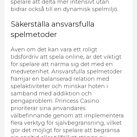
spelare att delta mer intensivt utan
bidrar också till en dynamisk spelmiljö.
Säkerställa ansvarsfulla
spelmetoder
Även om det kan vara ett roligt
tidsfördriv att spela online, är det viktigt
för spelare att närma sig det med en
medvetenhet. Ansvarsfulla spelmetoder
främjar en balanserad relation med
spelaktiviteter och minskar hoten i
samband med addiktion och
pengaproblem. Princess Casino
prioriterar sina användares
välbefinnande genom att implementera
flera verktyg för självbegränsning, vilket
gör det möjligt för spelare att begränsa