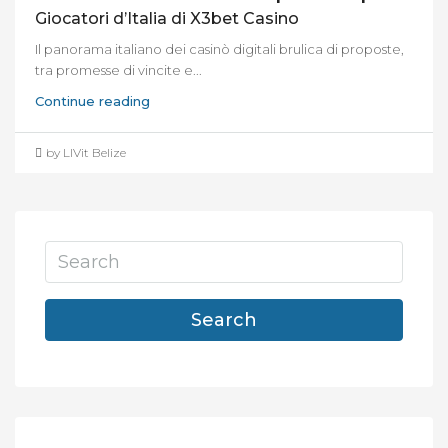
Giocatori d’Italia di X3bet Casino
Il panorama italiano dei casinò digitali brulica di proposte,
tra promesse di vincite e...
Continue reading
by LIVit Belize
Search