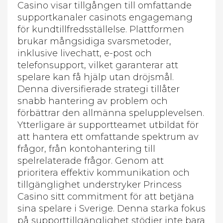
Casino visar tillgången till omfattande
supportkanaler casinots engagemang
för kundtillfredsställelse. Plattformen
brukar mångsidiga svarsmetoder,
inklusive livechatt, e-post och
telefonsupport, vilket garanterar att
spelare kan få hjälp utan dröjsmål.
Denna diversifierade strategi tillåter
snabb hantering av problem och
förbättrar den allmänna spelupplevelsen.
Ytterligare är supportteamet utbildat för
att hantera ett omfattande spektrum av
frågor, från kontohantering till
spelrelaterade frågor. Genom att
prioritera effektiv kommunikation och
tillgänglighet understryker Princess
Casino sitt commitment för att betjäna
sina spelare i Sverige. Denna starka fokus
på supporttillgänglighet stödjer inte bara