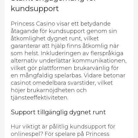
kundsupport
Princess Casino visar ett betydande
åtagande för kundsupport genom sin
åtkomlighet dygnet runt, vilket
garanterar att hjälp finns åtkomlig när
som helst. Inkluderingen av flerspråkiga
alternativ underlättar kommunikationen,
vilket gör plattformen brukarvänlig för
en mångfaldig spelarbas. Vidare betonar
casinot omedelbara svarstider, vilket
höjer brukarnöjdheten och
tjänsteeffektiviteten.
Support tillgänglig dygnet runt
Hur viktigt är pålitlig kundsupport för
onlinespel? För spelare på Princess