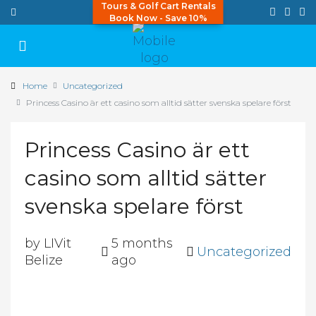
Tours & Golf Cart Rentals
Book Now - Save 10%
Home
Uncategorized
Princess Casino är ett casino som alltid sätter svenska spelare först
Princess Casino är ett
casino som alltid sätter
svenska spelare först
by LIVit
5 months
Uncategorized
Belize
ago