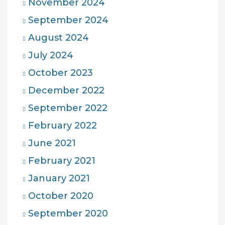
November 2024
September 2024
August 2024
July 2024
October 2023
December 2022
September 2022
February 2022
June 2021
February 2021
January 2021
October 2020
September 2020