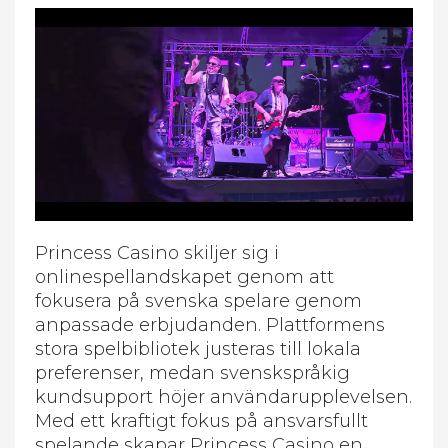
Princess Casino skiljer sig i
onlinespellandskapet genom att
fokusera på svenska spelare genom
anpassade erbjudanden. Plattformens
stora spelbibliotek justeras till lokala
preferenser, medan svenskspråkig
kundsupport höjer användarupplevelsen.
Med ett kraftigt fokus på ansvarsfullt
spelande skapar Princess Casino en