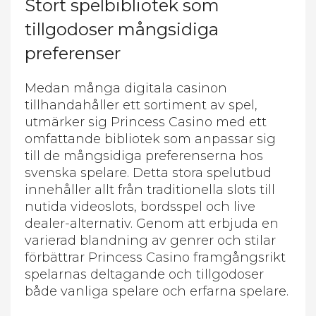
Stort spelbibliotek som
tillgodoser mångsidiga
preferenser
Medan många digitala casinon
tillhandahåller ett sortiment av spel,
utmärker sig Princess Casino med ett
omfattande bibliotek som anpassar sig
till de mångsidiga preferenserna hos
svenska spelare. Detta stora spelutbud
innehåller allt från traditionella slots till
nutida videoslots, bordsspel och live
dealer-alternativ. Genom att erbjuda en
varierad blandning av genrer och stilar
förbättrar Princess Casino framgångsrikt
spelarnas deltagande och tillgodoser
både vanliga spelare och erfarna spelare.