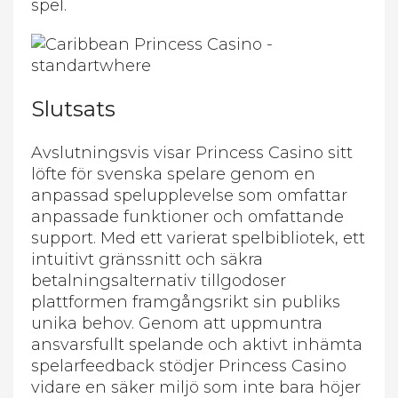
spel.
Slutsats
Avslutningsvis visar Princess Casino sitt
löfte för svenska spelare genom en
anpassad spelupplevelse som omfattar
anpassade funktioner och omfattande
support. Med ett varierat spelbibliotek, ett
intuitivt gränssnitt och säkra
betalningsalternativ tillgodoser
plattformen framgångsrikt sin publiks
unika behov. Genom att uppmuntra
ansvarsfullt spelande och aktivt inhämta
spelarfeedback stödjer Princess Casino
vidare en säker miljö som inte bara höjer