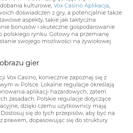
odobania kulturowe,
Vox Casino Aplikacja
,
woich doświadczeń z gry, a potencjalnie także
awowe aspekty, takie jak taktyczna
nie bonusów i skuteczne gospodarowanie
o polskiego rynku. Gotowy na przemianę
tanie swojego możliwości na żywiołowej
obrazu gier
cji Vox Casino, koniecznie zapoznaj się z
m w Polsce. Lokalne regulacje określają
jonowania aplikacji hazardowych, zatem
ych zasadach. Polskie regulacje dotyczące
wacyjne, dzięki czemu użytkownicy mają
 Dostosuj się do tych przepisów, aby być na
z prawem, dopasowując się do struktury