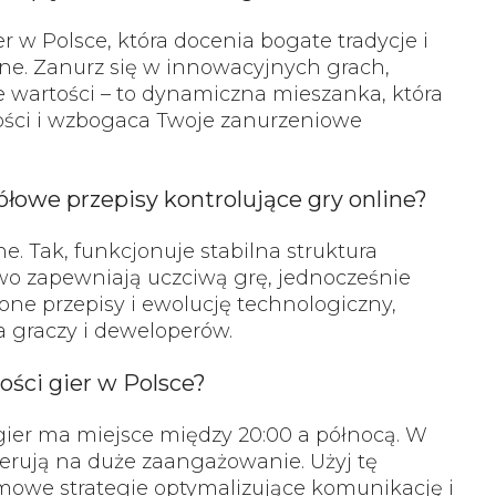
r w Polsce, która docenia bogate tradycje i
zne. Zanurz się w innowacyjnych grach,
e wartości – to dynamiczna mieszanka, która
ości i wzbogaca Twoje zanurzeniowe
łowe przepisy kontrolujące gry online?
ne. Tak, funkcjonuje stabilna struktura
o zapewniają uczciwą grę, jednocześnie
one przepisy i ewolucję technologiczny,
 graczy i deweloperów.
ości gier w Polsce?
gier ma miejsce między 20:00 a północą. W
erują na duże zaangażowanie. Użyj tę
owe strategie optymalizujące komunikację i