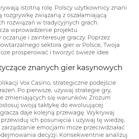
wają istotną rolę. Polscy użytkownicy znani
cą rozgrywkę związaną z oszałamiającą
ch rozwiązań w tradycyjnych grach.
cza wprowadzenie projektu
oczaruje i zainteresuje graczy. Poprzez
owtarzalnego sektora gier w Polsce, Twoja
może prosperować i tworzyć świeże idee.
tyczące znanych gier kasynowych
ikacji Vox Casino, strategiczne podejście
ażeń. Po pierwsze, używaj strategie gry,
ie zmieniających się warunków. Zrozum
 dostosuj swoją taktykę do ewoluującej
 gracza daje kolejną przewagę. Wykrywaj
rzewiduj ich posunięcia i używaj tę wiedzę,
, zarządzanie emocjami może przeciwdziałać
odejmowania decyzji. Konsekwentnie analizuj