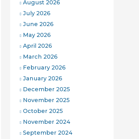
August 2026
July 2026
June 2026
May 2026
April 2026
March 2026
February 2026
January 2026
December 2025
November 2025
October 2025
November 2024
September 2024