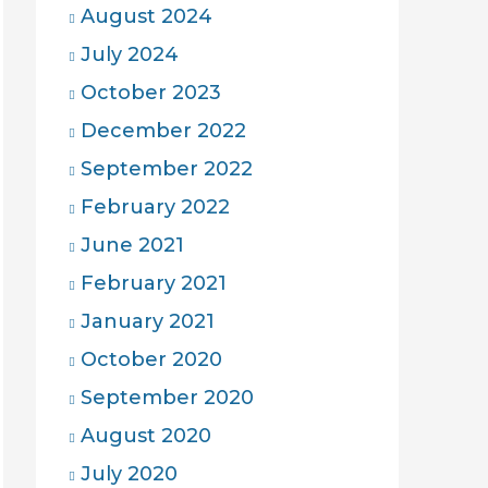
August 2024
July 2024
October 2023
December 2022
September 2022
February 2022
June 2021
February 2021
January 2021
October 2020
September 2020
August 2020
July 2020