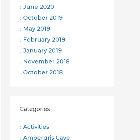
June 2020
October 2019
May 2019
February 2019
January 2019
November 2018
October 2018
Categories
Activities
Ambergris Caye