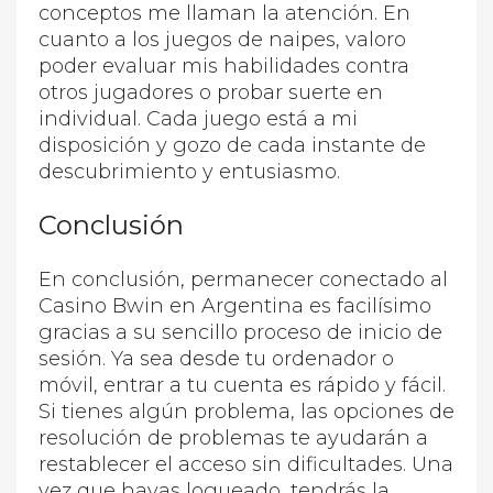
conceptos me llaman la atención. En
cuanto a los juegos de naipes, valoro
poder evaluar mis habilidades contra
otros jugadores o probar suerte en
individual. Cada juego está a mi
disposición y gozo de cada instante de
descubrimiento y entusiasmo.
Conclusión
En conclusión, permanecer conectado al
Casino Bwin en Argentina es facilísimo
gracias a su sencillo proceso de inicio de
sesión. Ya sea desde tu ordenador o
móvil, entrar a tu cuenta es rápido y fácil.
Si tienes algún problema, las opciones de
resolución de problemas te ayudarán a
restablecer el acceso sin dificultades. Una
vez que hayas logueado, tendrás la