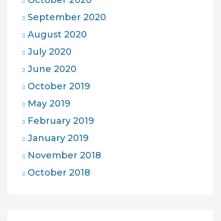
October 2020
September 2020
August 2020
July 2020
June 2020
October 2019
May 2019
February 2019
January 2019
November 2018
October 2018