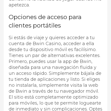
apetezca.
Opciones de acceso para
clientes portátiles
Si estás de viaje y quieres acceder a tu
cuenta de Bwin Casino, acceder a ella
desde tu dispositivo móvil es facilísimo.
Tienes un par de alternativas excelentes.
Primero, puedes usar la app de Bwin,
diseñada para una navegación fluida y
un acceso rápido. Simplemente bájala de
tu tienda de aplicaciones y listo. Si eliges
no instalarla, simplemente visita la web
de Bwin a través de tu navegador móvil.
El sitio está completamente optimizado
para móviles, lo que te permite loguearte
de inmediato y sin complicaciones. Optes