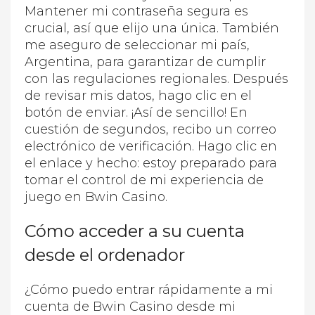
Mantener mi contraseña segura es
crucial, así que elijo una única. También
me aseguro de seleccionar mi país,
Argentina, para garantizar de cumplir
con las regulaciones regionales. Después
de revisar mis datos, hago clic en el
botón de enviar. ¡Así de sencillo! En
cuestión de segundos, recibo un correo
electrónico de verificación. Hago clic en
el enlace y hecho: estoy preparado para
tomar el control de mi experiencia de
juego en Bwin Casino.
Cómo acceder a su cuenta
desde el ordenador
¿Cómo puedo entrar rápidamente a mi
cuenta de Bwin Casino desde mi