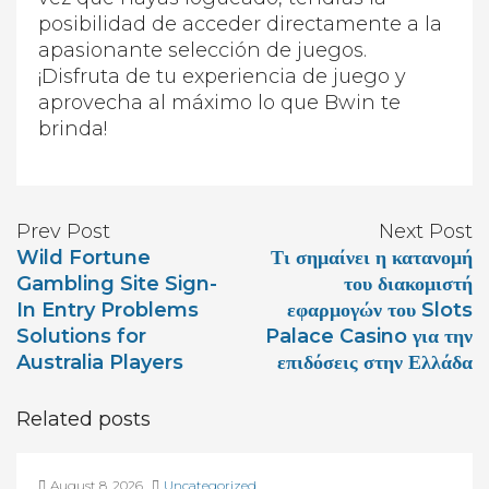
posibilidad de acceder directamente a la
apasionante selección de juegos.
¡Disfruta de tu experiencia de juego y
aprovecha al máximo lo que Bwin te
brinda!
Prev Post
Next Post
Wild Fortune
Τι σημαίνει η κατανομή
Gambling Site Sign-
του διακομιστή
In Entry Problems
εφαρμογών του Slots
Solutions for
Palace Casino για την
Australia Players
επιδόσεις στην Ελλάδα
Related posts
August 8, 2026
Uncategorized