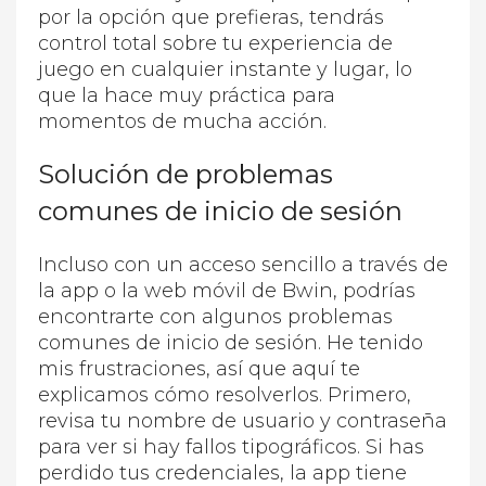
por la opción que prefieras, tendrás
control total sobre tu experiencia de
juego en cualquier instante y lugar, lo
que la hace muy práctica para
momentos de mucha acción.
Solución de problemas
comunes de inicio de sesión
Incluso con un acceso sencillo a través de
la app o la web móvil de Bwin, podrías
encontrarte con algunos problemas
comunes de inicio de sesión. He tenido
mis frustraciones, así que aquí te
explicamos cómo resolverlos. Primero,
revisa tu nombre de usuario y contraseña
para ver si hay fallos tipográficos. Si has
perdido tus credenciales, la app tiene