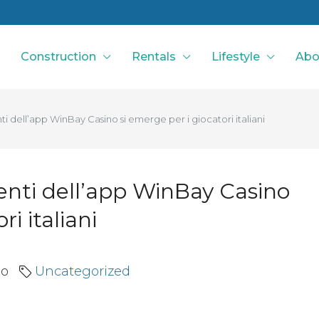
Construction
Rentals
Lifestyle
Abo
nti dell’app WinBay Casino si emerge per i giocatori italiani
ienti dell’app WinBay Casino
ri italiani
go
Uncategorized