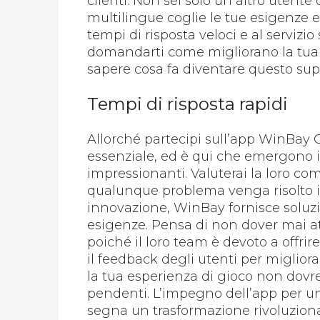
clienti. Non sei solo un altro utente 
multilingue coglie le tue esigenze e
tempi di risposta veloci e al servizi
domandarti come migliorano la tua 
sapere cosa fa diventare questo sup
Tempi di risposta rapidi
Allorché partecipi sull’app WinBay 
essenziale, ed è qui che emergono i 
impressionanti. Valuterai la loro c
qualunque problema venga risolto
innovazione, WinBay fornisce soluzio
esigenze. Pensa di non dover mai att
poiché il loro team è devoto a offri
il feedback degli utenti per migliora
la tua esperienza di gioco non dovr
pendenti. L’impegno dell’app per 
segna un trasformazione rivoluziona