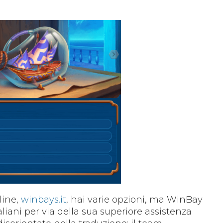
line,
winbays.it
, hai varie opzioni, ma WinBay
aliani per via della sua superiore assistenza