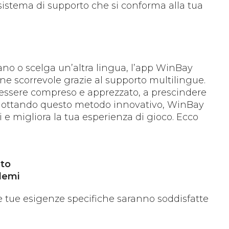
istema di supporto che si conforma alla tua
ano o scelga un’altra lingua, l’app WinBay
e scorrevole grazie al supporto multilingue.
i essere compreso e apprezzato, a prescindere
 Adottando questo metodo innovativo, WinBay
i e migliora la tua esperienza di gioco. Ecco
ato
blemi
le tue esigenze specifiche saranno soddisfatte