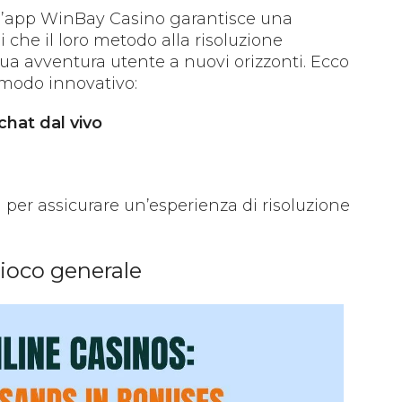
 l’app WinBay Casino garantisce una
i che il loro metodo alla risoluzione
tua avventura utente a nuovi orizzonti. Ecco
 modo innovativo:
chat dal vivo
 per assicurare un’esperienza di risoluzione
gioco generale