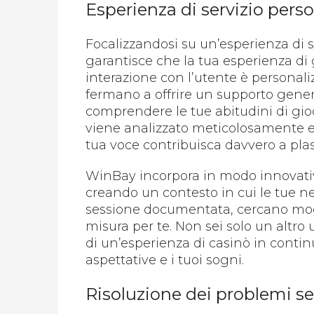
Esperienza di servizio pers
Focalizzandosi su un’esperienza di 
garantisce che la tua esperienza di 
interazione con l’utente è personali
fermano a offrire un supporto gener
comprendere le tue abitudini di gio
viene analizzato meticolosamente e
tua voce contribuisca davvero a plas
WinBay incorpora in modo innovativo
creando un contesto in cui le tue n
sessione documentata, cercano modi
misura per te. Non sei solo un altro 
di un’esperienza di casinò in conti
aspettative e i tuoi sogni.
Risoluzione dei problemi se