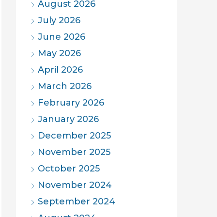
August 2026
July 2026
June 2026
May 2026
April 2026
March 2026
February 2026
January 2026
December 2025
November 2025
October 2025
November 2024
September 2024