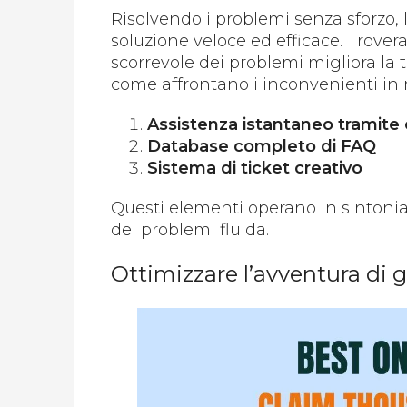
Risolvendo i problemi senza sforzo,
soluzione veloce ed efficace. Trovera
scorrevole dei problemi migliora la 
come affrontano i inconvenienti in
Assistenza istantaneo tramite 
Database completo di FAQ
Sistema di ticket creativo
Questi elementi operano in sintonia
dei problemi fluida.
Ottimizzare l’avventura di 